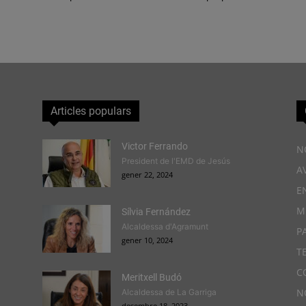
Articles populars
Victor Ferrando
N
President de l'EMD de Jesús
A
gener 22, 2024
E
M
Sílvia Fernández
Alcaldessa d'Agramunt
P
gener 10, 2024
T
C
Meritxell Budó
N
Alcaldessa de La Garriga
desembre 18, 2023