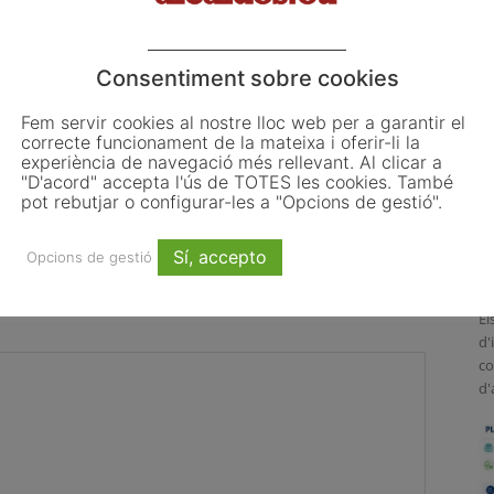
Consentiment sobre cookies
Fem servir cookies al nostre lloc web per a garantir el
correcte funcionament de la mateixa i oferir-li la
 les primeres obligacions
El Pla de Barris mobilitza 117
experiència de navegació més rellevant. Al clicar a
ncia de la Llei d’IA que
municipis catalans per impulsar la
"D'acord" accepta l'ús de TOTES les cookies. També
 ajuntaments
regeneració urbana
L
pot rebutjar o configurar-les a "Opcions de gestió".
o
L
Sí, accepto
Opcions de gestió
ju
El
d'
co
d'