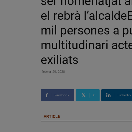
ser homenatjat ah
el rebrà l’alcald
mil persones a pu
multitudinari act
exiliats
febrer 29, 2020
Facebook
X
Linkedin
ARTICLE