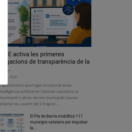
a UE activa les primeres
bligacions de transparència de la
lei...
liol 31, 2026
s ajuntaments que hagin incorporat eines
intel·ligència artificial en l'atenció ciutadana, la
municació o altres serveis municipals hauran
adaptar-se, a partir del 2 d'agost,...
El Pla de Barris mobilitza 117
municipis catalans per impulsar
la...