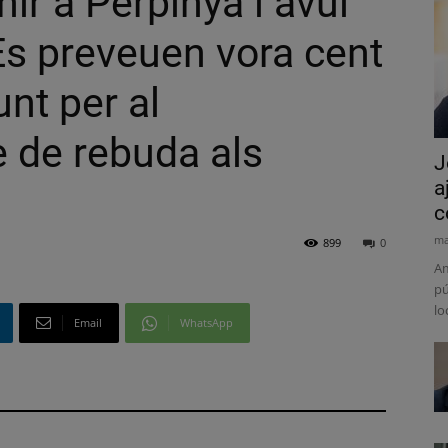
ir a Perpinyà i avui
eEs preveuen vora cent
nt per al
e de rebuda als
J
a
c
ma
899
0
Am
pú
lo
Email
WhatsApp