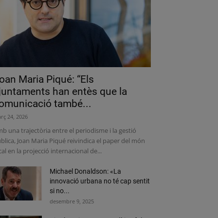
oan Maria Piqué: “Els
juntaments han entès que la
omunicació també...
rç 24, 2026
b una trajectòria entre el periodisme i la gestió
blica, Joan Maria Piqué reivindica el paper del món
cal en la projecció internacional de...
Michael Donaldson: «La
innovació urbana no té cap sentit
si no...
desembre 9, 2025