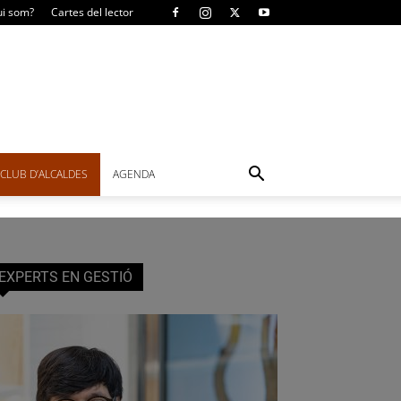
i som?
Cartes del lector
CLUB D’ALCALDES
AGENDA
EXPERTS EN GESTIÓ