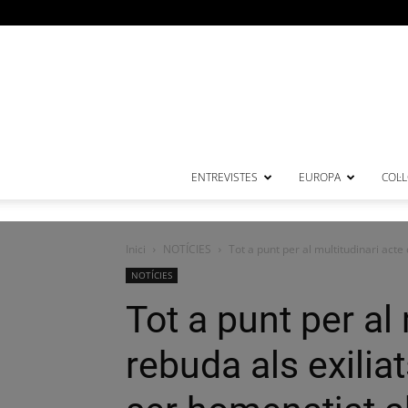
ENTREVISTES
EUROPA
COL·
Inici
NOTÍCIES
Tot a punt per al multitudinari acte
NOTÍCIES
Tot a punt per al
rebuda als exili