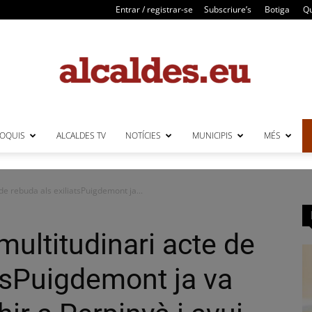
Entrar / registrar-se
Subscriure’s
Botiga
Qu
LOQUIS
ALCALDES TV
NOTÍCIES
MUNICIPIS
MÉS
Alcaldes
 de rebuda als exiliatsPuigdemont ja...
 multitudinari acte de
atsPuigdemont ja va