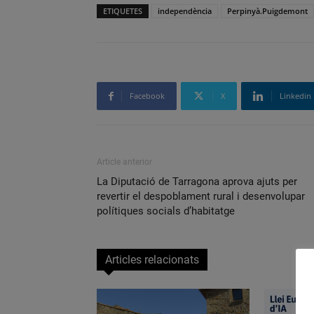
ETIQUETES
independència
Perpinyà.Puigdemont
Facebook
X
Linkedin
Article anterior
La Diputació de Tarragona aprova ajuts per
revertir el despoblament rural i desenvolupar
polítiques socials d’habitatge
Articles relacionats