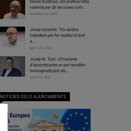
Dionís Guiteras: «En política falta
valentia per dir les coses com...
setembre 29, 2025
Josep Escartin: “Els síndics
treballem per fer realitat el dret
a...
agost 25, 2025
Josep M. Tost: «El turisme
d’escombraries es pot resoldre
homogeneïtzant els...
juliol 14, 2025
NOTÍCIES DELS AJUNTAMENTS