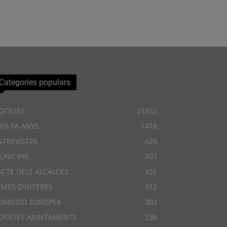
Categories populars
OTÍCIES
21852
VUI FA ANYS
1418
NTREVISTES
629
UNICIPIS
507
ACTE DELS ALCALDES
455
EMES D'INTERÈS
312
OMISSIÓ EUROPEA
302
OTÍCIES AJUNTAMENTS
238