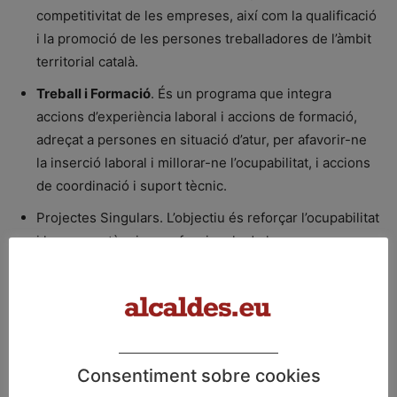
competitivitat de les empreses, així com la qualificació
i la promoció de les persones treballadores de l’àmbit
territorial català.
Treball i Formació
. És un programa que integra
accions d’experiència laboral i accions de formació,
adreçat a persones en situació d’atur, per afavorir-ne
la inserció laboral i millorar-ne l’ocupabilitat, i accions
de coordinació i suport tècnic.
Projectes Singulars. L’objectiu és reforçar l’ocupabilitat
i les competències professionals de les persones
joves no ocupades i no integrades en els sistemes
d’educació o formació, mitjançant la combinació de
dues o més actuacions de les encabides en la Garantia
Juvenil.
Enfeina’t
. Aquest programa fomenta accions per a la
Consentiment sobre cookies
contractació laboral temporal i acompanyament a la