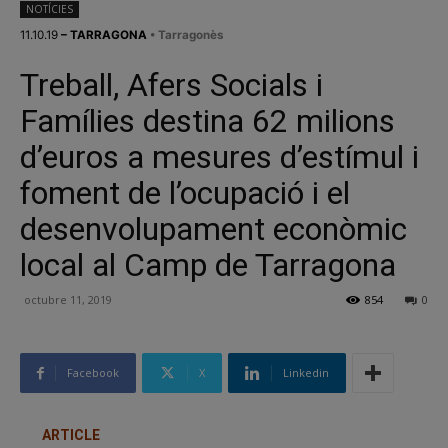
NOTÍCIES
11.10.19
– TARRAGONA
• Tarragonès
Treball, Afers Socials i
Famílies destina 62 milions
d’euros a mesures d’estímul i
foment de l’ocupació i el
desenvolupament econòmic
local al Camp de Tarragona
octubre 11, 2019
854
0
Facebook
X
Linkedin
ARTICLE