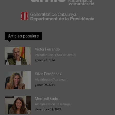
Articles populars
Victor Ferrando
President de l'EMD de Jesús
gener 22, 2024
Sílvia Fernández
Alcaldessa d'Agramunt
gener 10, 2024
Meritxell Budó
Alcaldessa de La Garriga
desembre 18, 2023