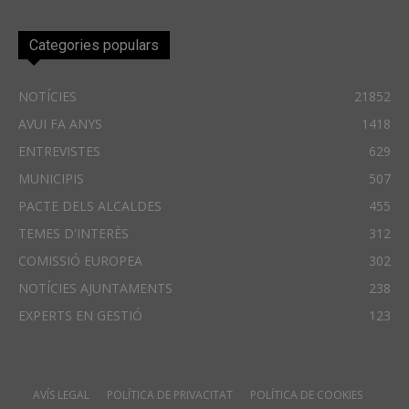
Categories populars
NOTÍCIES
21852
AVUI FA ANYS
1418
ENTREVISTES
629
MUNICIPIS
507
PACTE DELS ALCALDES
455
TEMES D'INTERÈS
312
COMISSIÓ EUROPEA
302
NOTÍCIES AJUNTAMENTS
238
EXPERTS EN GESTIÓ
123
AVÍS LEGAL
POLÍTICA DE PRIVACITAT
POLÍTICA DE COOKIES