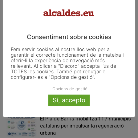
d’euros per millorar la
llei de l’Estatut de Municipis
carretera T-232 entre l’Espluga
Rurals: «És mèrit de tothom i
de Francolí i Senan
exemplifica la Catalunya de
consensos amplis»
Consentiment sobre cookies
Articles relacionats
Fem servir cookies al nostre lloc web per a
garantir el correcte funcionament de la mateixa i
Pals reclama revisar el decret dels
oferir-li la experiència de navegació més
rellevant. Al clicar a "D'acord" accepta l'ús de
habitatges d’ús turístic per preservar
TOTES les cookies. També pot rebutjar o
l’autonomia municipal
configurar-les a "Opcions de gestió".
La UE activa les primeres obligacions
Opcions de gestió
de transparència de la Llei d’IA que
Sí, accepto
afecten els ajuntaments
El Pla de Barris mobilitza 117 municipis
catalans per impulsar la regeneració
urbana