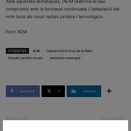
Amb aquestes temàtiques, l’ACM reafirma el seu
compromís amb la formació continuada i l’adaptació del
món local als nous reptes jurídics i tecnològics.
Font: ACM
ETIQUETES
ACM
Càtedra Enric Prat de la Riba
Estudis Jurídics locals
setmana municipal
Facebook
X
Linkedin
Article anterior
Article següent
El Govern inverteix 1,4 milions
El president Illa, sobre la futura