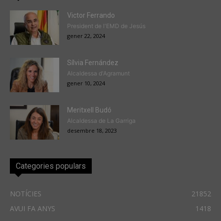
Victor Ferrando
President de l'EMD de Jesús
gener 22, 2024
Sílvia Fernández
Alcaldessa d'Agramunt
gener 10, 2024
Meritxell Budó
Alcaldessa de La Garriga
desembre 18, 2023
Categories populars
NOTÍCIES
21852
AVUI FA ANYS
1418