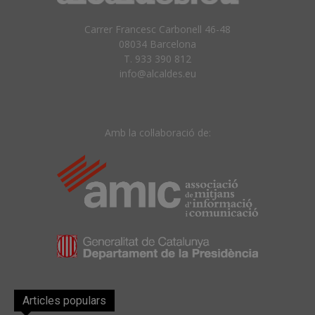
Carrer Francesc Carbonell 46-48
08034 Barcelona
T. 933 390 812
info@alcaldes.eu
Amb la col·laboració de:
Articles populars