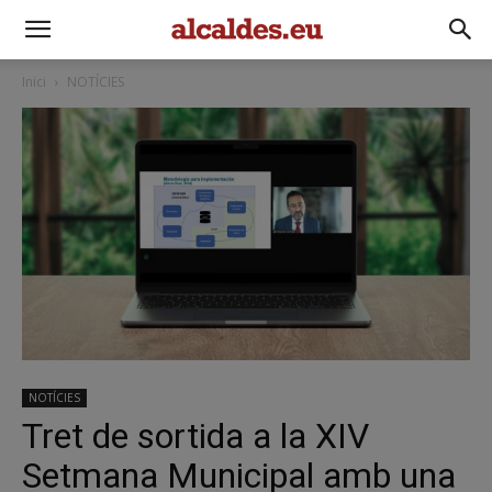
Inici
NOTÍCIES
NOTÍCIES
Tret de sortida a la XIV
Setmana Municipal amb una