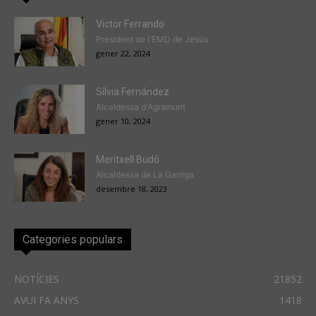
Victor Ferrando
President de l'EMD de Jesús
gener 22, 2024
Sílvia Fernández
Alcaldessa d'Agramunt
gener 10, 2024
Meritxell Budó
Alcaldessa de La Garriga
desembre 18, 2023
Categories populars
NOTÍCIES
21852
AVUI FA ANYS
1418