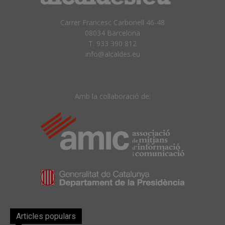
Carrer Francesc Carbonell 46-48
08034 Barcelona
T. 933 390 812
info@alcaldes.eu
Amb la col·laboració de:
Articles populars