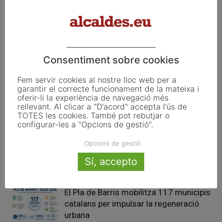
Article anterior
Article següent
El Regne Unit, en estat de xoc
Nova campanya a Vilablareix:
“Conservem entre tots el
poble net”
Consentiment sobre cookies
Articles relacionats
Fem servir cookies al nostre lloc web per a
garantir el correcte funcionament de la mateixa i
Pals reclama revisar el decret dels
oferir-li la experiència de navegació més
rellevant. Al clicar a "D'acord" accepta l'ús de
habitatges d’ús turístic per preservar
TOTES les cookies. També pot rebutjar o
l’autonomia municipal
configurar-les a "Opcions de gestió".
Opcions de gestió
La UE activa les primeres obligacions
de transparència de la Llei d’IA que
Sí, accepto
afecten els ajuntaments
El Pla de Barris mobilitza 117 municipis
catalans per impulsar la regeneració
urbana