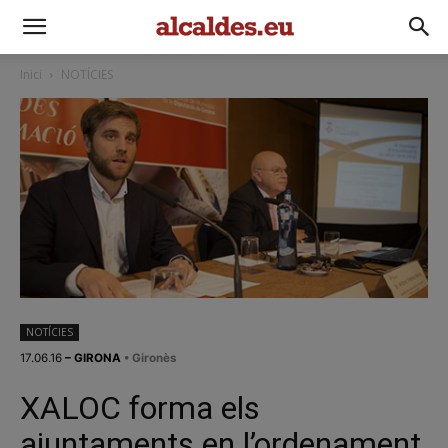
Inici
NOTÍCIES
NOTÍCIES
17.06.16
– GIRONA
• Gironès
XALOC forma els
ajuntaments en l’ordenament