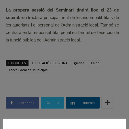
La propera sessió del Seminari tindrà lloc el 23 de
setembre
i tractarà principalment de les incompatibilitats de
les autoritats i el personal de l’Administració local. També se
centrarà en la responsabilitat penal en l’àmbit de l’exercici de
la funció pública de l’Administració local.
ETIQUETES
DIPUTACIÓ DE GIRONA
girona
Xaloc
Xarxa Local de Municipis
Facebook
X
Linkedin