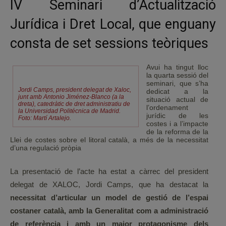
IV Seminari d’Actualització
Jurídica i Dret Local, que enguany
consta de set sessions teòriques
Avui ha tingut lloc
la quarta sessió del
seminari, que s’ha
Jordi Camps, president delegat de Xaloc,
dedicat a la
junt amb Antonio Jiménez-Blanco (a la
situació actual de
dreta), catedràtic de dret administratiu de
l’ordenament
la Universidad Politécnica de Madrid.
jurídic de les
Foto: Martí Artalejo.
costes i a l’impacte
de la reforma de la
Llei de costes sobre el litoral català, a més de la necessitat
d’una regulació pròpia
La presentació de l’acte ha estat a càrrec del president
delegat de XALOC, Jordi Camps, que ha destacat la
necessitat d’articular un model de gestió de l’espai
costaner català, amb la Generalitat com a administració
de referència i amb un major protagonisme dels