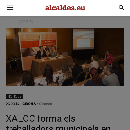
Inici
NOTÍCIES
NOTÍCIES
26.09.16
– GIRONA
• Gironès
XALOC forma els
treballadors municipals en