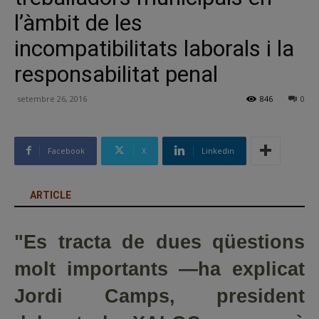
l’àmbit de les
incompatibilitats laborals i la
responsabilitat penal
setembre 26, 2016
846
0
Facebook
X
Linkedin
ARTICLE
"Es tracta de dues qüestions
molt importants —ha explicat
Jordi Camps, president