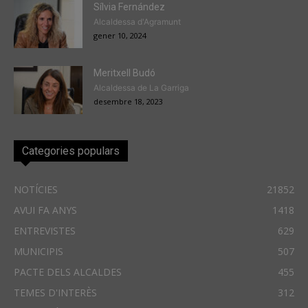
Sílvia Fernández
Alcaldessa d'Agramunt
gener 10, 2024
Meritxell Budó
Alcaldessa de La Garriga
desembre 18, 2023
Categories populars
NOTÍCIES
21852
AVUI FA ANYS
1418
ENTREVISTES
629
MUNICIPIS
507
PACTE DELS ALCALDES
455
TEMES D'INTERÈS
312