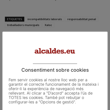
ETIQUETES
incompatibilitats laborals
responsabilitat penal
treballadors municipals
Xaloc
Facebook
X
Linkedin
Consentiment sobre cookies
Article anterior
Article següent
Fem servir cookies al nostre lloc web per a
Pla Local d’Habitatge per a
Barberà, Sant Quirze i Badia del
garantir el correcte funcionament de la mateixa i
Vilanova del Camí
Vallès es reuneixen amb la
oferir-li la experiència de navegació més
rellevant. Al clicar a "D'acord" accepta l'ús de
Generalitat per parlar sobre
TOTES les cookies. També pot rebutjar o
l’Aeroport de Sabadell
configurar-les a "Opcions de gestió".