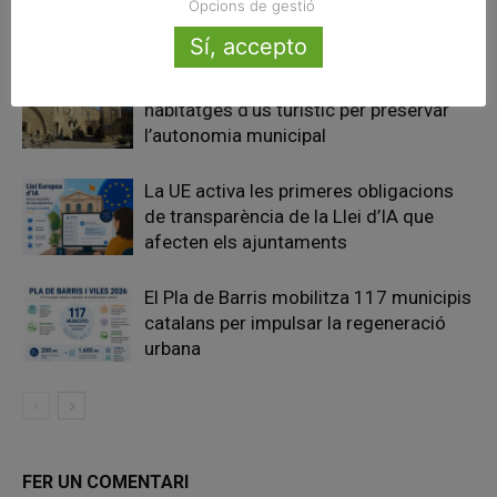
Opcions de gestió
Articles relacionats
Sí, accepto
Pals reclama revisar el decret dels
habitatges d’ús turístic per preservar
l’autonomia municipal
La UE activa les primeres obligacions
de transparència de la Llei d’IA que
afecten els ajuntaments
El Pla de Barris mobilitza 117 municipis
catalans per impulsar la regeneració
urbana
FER UN COMENTARI