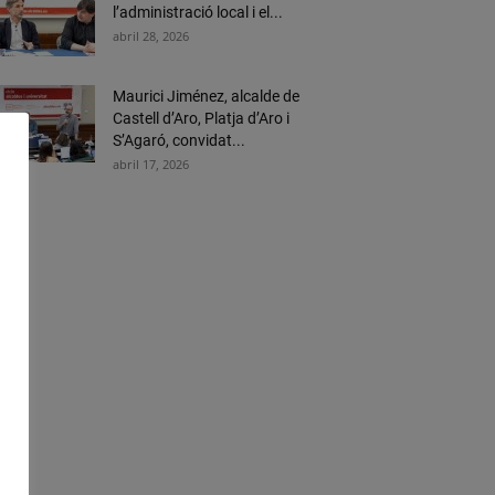
l’administració local i el...
abril 28, 2026
Maurici Jiménez, alcalde de
Castell d’Aro, Platja d’Aro i
S’Agaró, convidat...
abril 17, 2026