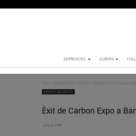
ENTREVISTES
EUROPA
COL·
Inici
EXPERTS EN GESTIÓ
Èxit de Carbon Expo a B
EXPERTS EN GESTIÓ
Èxit de Carbon Expo a Ba
juny 8, 2009