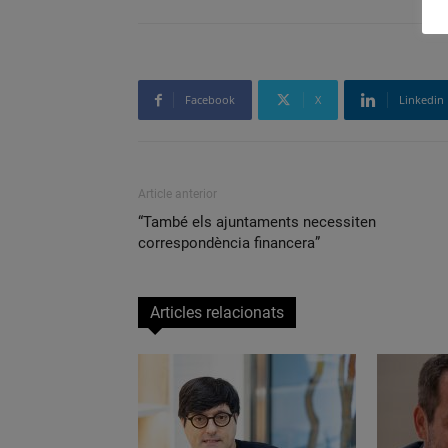
Facebook
X
Linkedin
Article anterior
“També els ajuntaments necessiten
correspondència financera”
Articles relacionats