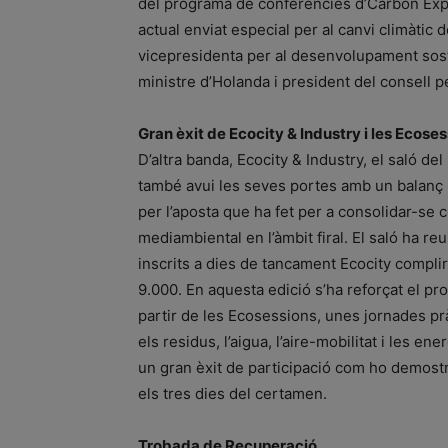
del programa de conferències d’Carbon Exp
actual enviat especial per al canvi climàtic
vicepresidenta per al desenvolupament sost
ministre d’Holanda i president del consell pe
Gran èxit de Ecocity & Industry i les Ecose
D’altra banda, Ecocity & Industry, el saló d
també avui les seves portes amb un balanç p
per l’aposta que ha fet per a consolidar-se
mediambiental en l’àmbit firal. El saló ha reu
inscrits a dies de tancament Ecocity complir
9.000. En aquesta edició s’ha reforçat el p
partir de les Ecosessions, unes jornades prà
els residus, l’aigua, l’aire-mobilitat i les e
un gran èxit de participació com ho demostr
els tres dies del certamen.
Trobada de Recuperació