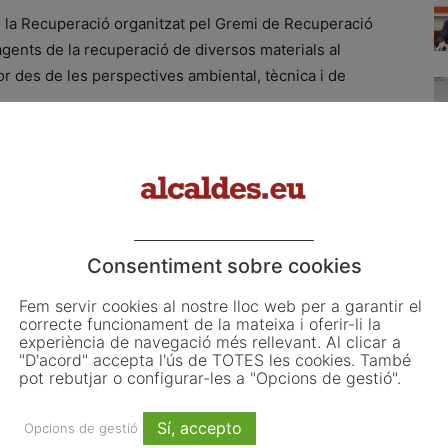
de la Recuperació organitzat pel Gremi de Recuperació
 agents de la recuperació de diversos materials al
tor des de les perspectives ambiental, tècnica i de
onents a la setena edició dels Premis Ciutat
mbiental, amb el suport del Ministeri de Medi Ambient.
’Alacant el guardó a la millor ciutat sostenible pels
bjectiu protegir el medi ambient. Els altres municipis
Consentiment sobre cookies
 en la categoria d’Aigua; Tolosa, en la d’Atmosfera;
Fem servir cookies al nostre lloc web per a garantir el
sidus i Gozón ha obtingut la Menció Especial en la
correcte funcionament de la mateixa i oferir-li la
 reconegut Estocolm com Ciutat Verda 2010 per la Unió
experiència de navegació més rellevant. Al clicar a
"D'acord" accepta l'ús de TOTES les cookies. També
pot rebutjar o configurar-les a "Opcions de gestió".
Sí, accepto
ts en gesitó
Opcions de gestió