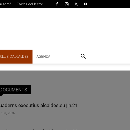
i som?
Cartes del lector
CLUB D’ALCALDES
AGENDA
DOCUMENTS
uaderns executius alcaldes.eu | n.21
iol 8, 2026