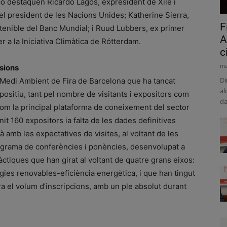
o destaquen Ricardo Lagos, expresident de Xile i
 del president de les Nacions Unides; Katherine Sierra,
F
enible del Banc Mundial; i Ruud Lubbers, ex primer
A
r a la Iniciativa Climàtica de Rótterdam.
c
ma
ssions
Di
el Medi Ambient de Fira de Barcelona que ha tancat
al
ositiu, tant pel nombre de visitants i expositors com
da
 com la principal plataforma de coneixement del sector
nit 160 expositors ia falta de les dades definitives
à amb les expectatives de visites, al voltant de les
rograma de conferències i ponències, desenvolupat a
ctiques que han girat al voltant de quatre grans eixos:
nergies renovables-eficiència energètica, i que han tingut
a el volum d’inscripcions, amb un ple absolut durant