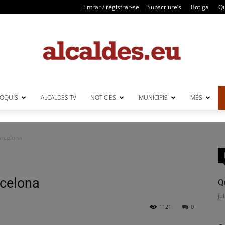
Entrar / registrar-se
Subscriure’s
Botiga
Qu
LOQUIS
ALCALDES TV
NOTÍCIES
MUNICIPIS
MÉS
Alcaldes
arcelona
rcelona
Q
jul
1121
0