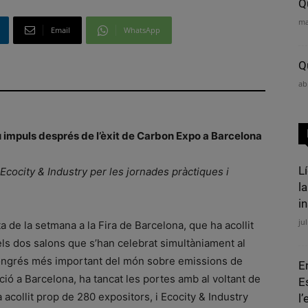
Q
ma
Email
WhatsApp
Q
ab
 impuls després de l’èxit de Carbon Expo a Barcelona
L
e Ecocity & Industry per les jornades pràctiques i
la
in
jul
a de la setmana a la Fira de Barcelona, que ha acollit
ls dos salons que s’han celebrat simultàniament al
 congrés més important del món sobre emissions de
E
ció a Barcelona, ha tancat les portes amb al voltant de
E
 acollit prop de 280 expositors, i Ecocity & Industry
l