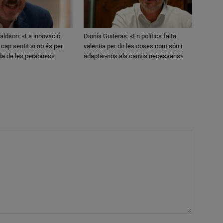
aldson: «La innovació
Dionís Guiteras: «En política falta
 cap sentit si no és per
valentia per dir les coses com són i
ida de les persones»
adaptar-nos als canvis necessaris»