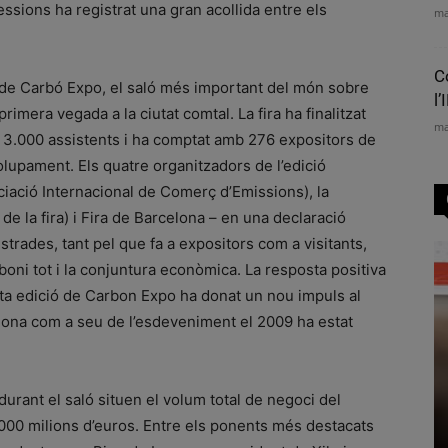
ssions ha registrat una gran acollida entre els
ma
C
ió de Carbó Expo, el saló més important del món sobre
l’
imera vegada a la ciutat comtal. La fira ha finalitzat
ma
s 3.000 assistents i ha comptat amb 276 expositors de
lupament. Els quatre organitzadors de l’edició
ciació Internacional de Comerç d’Emissions), la
de la fira) i Fira de Barcelona – en una declaració
strades, tant pel que fa a expositors com a visitants,
oni tot i la conjuntura econòmica. La resposta positiva
ta edició de Carbon Expo ha donat un nou impuls al
celona com a seu de l’esdeveniment el 2009 ha estat
urant el saló situen el volum total de negoci del
.000 milions d’euros. Entre els ponents més destacats