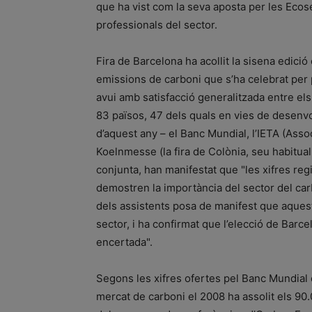
que ha vist com la seva aposta per les Ecose
professionals del sector.
Fira de Barcelona ha acollit la sisena edic
emissions de carboni que s’ha celebrat per pr
avui amb satisfacció generalitzada entre el
83 països, 47 dels quals en vies de desenvo
d’aquest any – el Banc Mundial, l’IETA (Asso
Koelnmesse (la fira de Colònia, seu habitual 
conjunta, han manifestat que "les xifres regi
demostren la importància del sector del carb
dels assistents posa de manifest que aques
sector, i ha confirmat que l’elecció de Bar
encertada".
Segons les xifres ofertes pel Banc Mundial d
mercat de carboni el 2008 ha assolit els 90