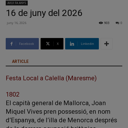
AVUI FA ANYS
16 de juny del 2026
juny 16, 2026
903
0
Facebook
X
Linkedin
ARTICLE
Festa Local a Calella (Maresme)
1802
El capità general de Mallorca, Joan
Miquel Vives pren possessió, en nom
d’Espanya, de l’illa de Menorca després