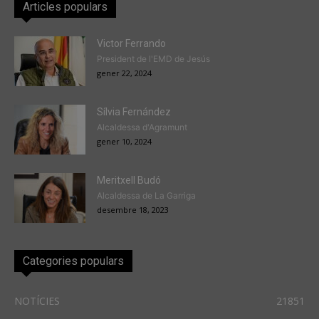
Articles populars
Victor Ferrando
President de l'EMD de Jesús
gener 22, 2024
Sílvia Fernández
Alcaldessa d'Agramunt
gener 10, 2024
Meritxell Budó
Alcaldessa de La Garriga
desembre 18, 2023
Categories populars
NOTÍCIES
21851