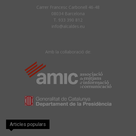
Carrer Francesc Carbonell 46-48
08034 Barcelona
T. 933 390 812
info@alcaldes.eu
Amb la col·laboració de:
Articles populars