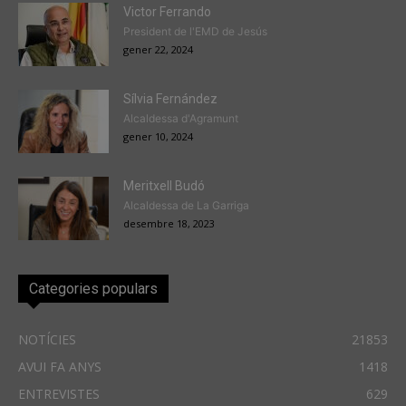
Victor Ferrando
President de l'EMD de Jesús
gener 22, 2024
Sílvia Fernández
Alcaldessa d'Agramunt
gener 10, 2024
Meritxell Budó
Alcaldessa de La Garriga
desembre 18, 2023
Categories populars
NOTÍCIES
21853
AVUI FA ANYS
1418
ENTREVISTES
629