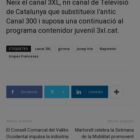
Neix el canal 3XL, nn canal de Televisió
de Catalunya que substitueix l’antic
Canal 300 i suposa una continuació al
programa contenidor juvenil 3xl.cat.
ETIQUETES
canal 3XL
girona
Josep Irla
Napoleón
tropes franceses
Facebook
X
Linkedin
Article anterior
Article següent
El Consell Comarcal del Vallès
Martorell celebra la Setmana
Occidental impulsa la indústria
de la Mobilitat promovent