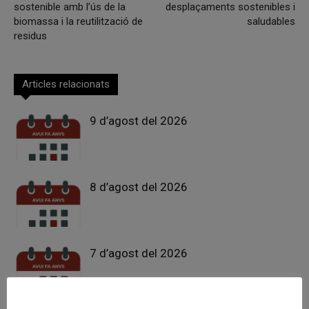
sostenible amb l’ús de la
desplaçaments sostenibles i
biomassa i la reutilització de
saludables
residus
Articles relacionats
9 d’agost del 2026
8 d’agost del 2026
7 d’agost del 2026