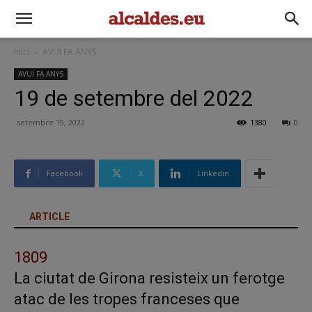
Inici
AVUI FA ANYS
AVUI FA ANYS
19 de setembre del 2022
setembre 19, 2022
1380
0
Facebook
X
Linkedin
ARTICLE
1809
La ciutat de Girona resisteix un ferotge
atac de les tropes franceses que