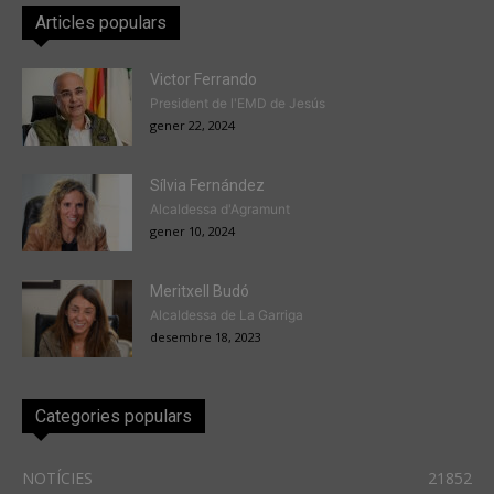
Articles populars
Victor Ferrando
President de l'EMD de Jesús
gener 22, 2024
Sílvia Fernández
Alcaldessa d'Agramunt
gener 10, 2024
Meritxell Budó
Alcaldessa de La Garriga
desembre 18, 2023
Categories populars
NOTÍCIES
21852