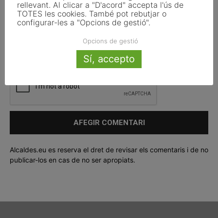
rellevant. Al clicar a "D'acord" accepta l'ús de
TOTES les cookies. També pot rebutjar o
configurar-les a "Opcions de gestió".
Opcions de gestió
Deseu el meu nom, el meu correu electrònic i el lloc web en
aquest navegador per a la propera vegada que ho faci.
Sí, accepto
Alcaldes.eu es reserva el dret de revisar els comentaris i de no
publicar-los en cas de no ser apropiats.