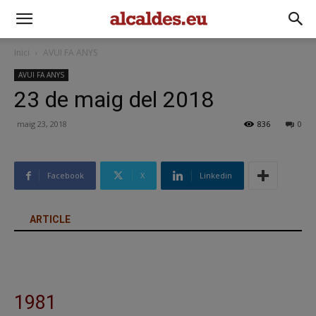
Inici
AVUI FA ANYS
AVUI FA ANYS
23 de maig del 2018
maig 23, 2018
836
0
Facebook
X
Linkedin
ARTICLE
1981