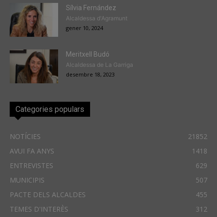
Sílvia Fernández
Alcaldessa d'Agramunt
gener 10, 2024
Meritxell Budó
Alcaldessa de La Garriga
desembre 18, 2023
Categories populars
NOTÍCIES
21852
AVUI FA ANYS
1418
ENTREVISTES
629
MUNICIPIS
507
PACTE DELS ALCALDES
455
TEMES D'INTERÈS
312