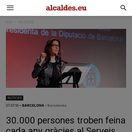
Inici
NOTÍCIES
NOTÍCIES
07.07.16
– BARCELONA
• Barcelonès
30.000 persones troben feina
cada any gràcies al Serveis