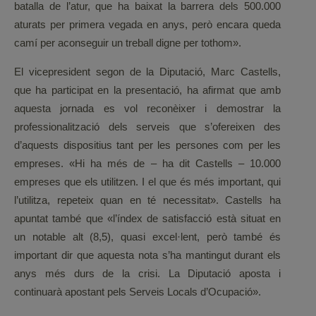
batalla de l’atur, que ha baixat la barrera dels 500.000
aturats per primera vegada en anys, però encara queda
camí per aconseguir un treball digne per tothom».
El vicepresident segon de la Diputació, Marc Castells,
que ha participat en la presentació, ha afirmat que amb
aquesta jornada es vol reconèixer i demostrar la
professionalització dels serveis que s’ofereixen des
d’aquests dispositius tant per les persones com per les
empreses. «Hi ha més de – ha dit Castells – 10.000
empreses que els utilitzen. I el que és més important, qui
l’utilitza, repeteix quan en té necessitat». Castells ha
apuntat també que «l’índex de satisfacció està situat en
un notable alt (8,5), quasi excel·lent, però també és
important dir que aquesta nota s’ha mantingut durant els
anys més durs de la crisi. La Diputació aposta i
continuarà apostant pels Serveis Locals d’Ocupació».