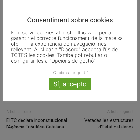
la situació del mercat de treball actual i les perspectives
de futur.
Consentiment sobre cookies
Fem servir cookies al nostre lloc web per a
garantir el correcte funcionament de la mateixa i
ETIQUETES
Barcelona
diputació
mercè conesa
oferir-li la experiència de navegació més
Serveis Locals d'Ocupació
Xaloc
rellevant. Al clicar a "D'acord" accepta l'ús de
TOTES les cookies. També pot rebutjar o
configurar-les a "Opcions de gestió".
Opcions de gestió
Facebook
X
Linkedin
Sí, accepto
Article anterior
Article següent
El TC declara inconstitucional
Vetades les estructures
l’Agència Tributària Catalana
d’Estat catalanes