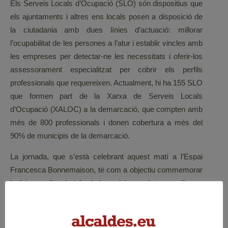
Els Serveis Locals d’Ocupació (SLO) són dispositius que
els ajuntaments i altres ens locals posen a disposició de
la ciutadania amb dues línies d’actuació: millorar
l’ocupabilitat de les persones a l’atur i establir vincles amb
les empreses per detectar-ne les necessitats i oferir-los
assessorament especialitzat per cobrir els perfils
professionals que requereixen. Actualment, hi ha 155 SLO
que formen part de la Xarxa de Serveis Locals
d’Ocupació (XALOC) a la demarcació, que compten amb
més de 800 professionals i donen cobertura a més del
90% de municipis de la demarcació.
La jornada, que s’està celebrant aquest matí a l’Espai
Francesca Bonnemaison, té com a objectiu commemorar
la feina realitzada i fer balanç dels resultats assolits en
l’àmbit de les polítiques locals d’ocupació per part de les
entitats locals que conformen la Xarxa de Serveis Locals
d’Ocupació (Xarxa XALOC); a més de reflexionar en torn