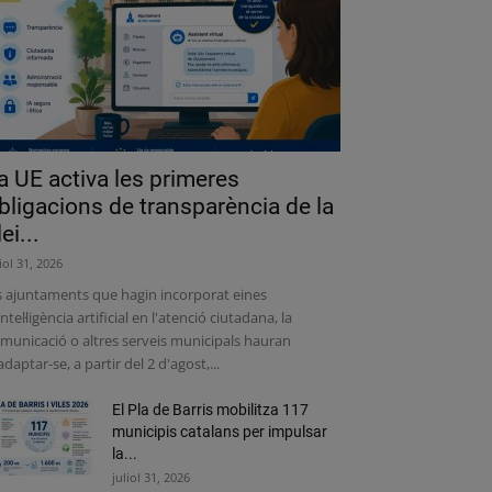
a UE activa les primeres
bligacions de transparència de la
lei...
liol 31, 2026
s ajuntaments que hagin incorporat eines
intel·ligència artificial en l'atenció ciutadana, la
municació o altres serveis municipals hauran
adaptar-se, a partir del 2 d'agost,...
El Pla de Barris mobilitza 117
municipis catalans per impulsar
la...
juliol 31, 2026