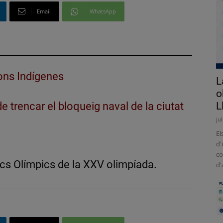
Email
WhatsApp
ions Indígenes
L
o
 trencar el bloqueig naval de la ciutat
L
ju
El
d'
co
cs Olímpics de la XXV olimpíada.
d'