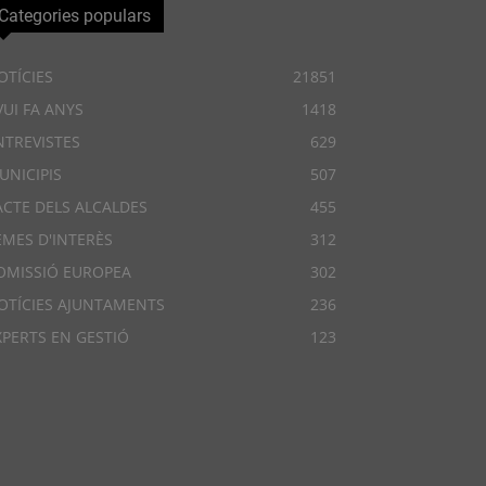
Categories populars
OTÍCIES
21851
VUI FA ANYS
1418
NTREVISTES
629
UNICIPIS
507
ACTE DELS ALCALDES
455
EMES D'INTERÈS
312
OMISSIÓ EUROPEA
302
OTÍCIES AJUNTAMENTS
236
XPERTS EN GESTIÓ
123