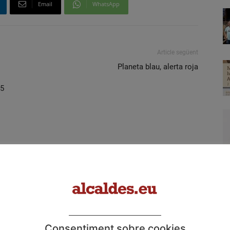
Email
WhatsApp
Article següent
Planeta blau, alerta roja
25
Consentiment sobre cookies