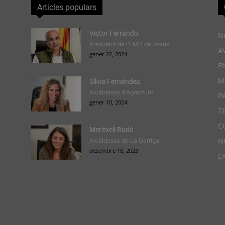
Articles populars
Victor Ferrando
N
President de l'EMD de Jesús
A
gener 22, 2024
E
M
Sílvia Fernández
Alcaldessa d'Agramunt
P
gener 10, 2024
T
C
Meritxell Budó
N
Alcaldessa de La Garriga
desembre 18, 2023
E