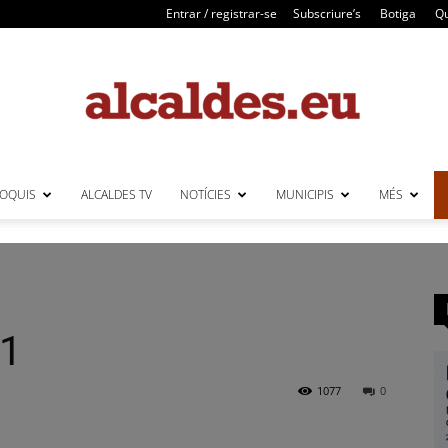
Entrar / registrar-se
Subscriure’s
Botiga
Qu
LOQUIS
ALCALDES TV
NOTÍCIES
MUNICIPIS
MÉS
Alcaldes
21
1077
0