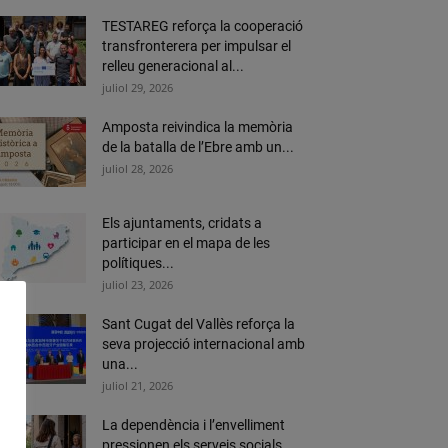
TESTAREG reforça la cooperació
transfronterera per impulsar el
relleu generacional al...
juliol 29, 2026
Amposta reivindica la memòria
de la batalla de l’Ebre amb un...
juliol 28, 2026
Els ajuntaments, cridats a
participar en el mapa de les
polítiques...
juliol 23, 2026
Sant Cugat del Vallès reforça la
seva projecció internacional amb
una...
juliol 21, 2026
La dependència i l’envelliment
pressionen els serveis socials