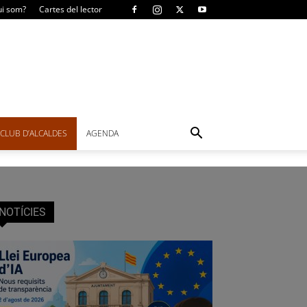
i som?
Cartes del lector
CLUB D’ALCALDES
AGENDA
NOTÍCIES