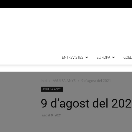
ENTREVISTES
EUROPA
COL·
Inici
AVUI FA ANYS
9 d’agost del 2021
AVUI FA ANYS
9 d’agost del 20
agost 9, 2021