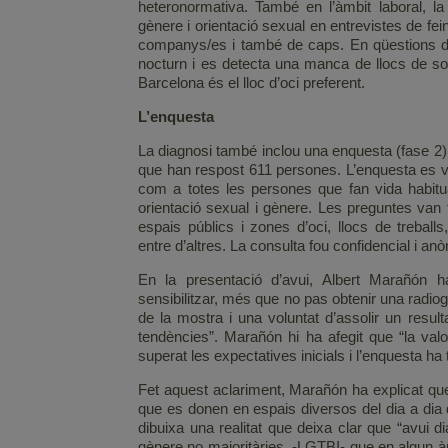
heteronormativa. També en l’àmbit laboral, la d
gènere i orientació sexual en entrevistes de fei
companys/es i també de caps. En qüestions d‘oc
nocturn i es detecta una manca de llocs de soci
Barcelona és el lloc d’oci preferent.
L’enquesta
La diagnosi també inclou una enquesta (fase 2),
que han respost 611 persones. L’enquesta es va 
com a totes les persones que fan vida habit
orientació sexual i gènere. Les preguntes van f
espais públics i zones d’oci, llocs de treballs
entre d’altres. La consulta fou confidencial i an
En la presentació d’avui, Albert Marañón ha
sensibilitzar, més que no pas obtenir una radiogr
de la mostra i una voluntat d’assolir un result
tendències”. Marañón hi ha afegit que “la valo
superat les expectatives inicials i l’enquesta ha
Fet aquest aclariment, Marañón ha explicat qu
que es donen en espais diversos del dia a dia d
dibuixa una realitat que deixa clar que “avui 
gènere no majoritàries -LGTBI- que en algun àmb