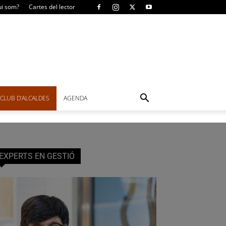
i som?
Cartes del lector
CLUB D’ALCALDES
AGENDA
EXPERTS EN GESTIÓ