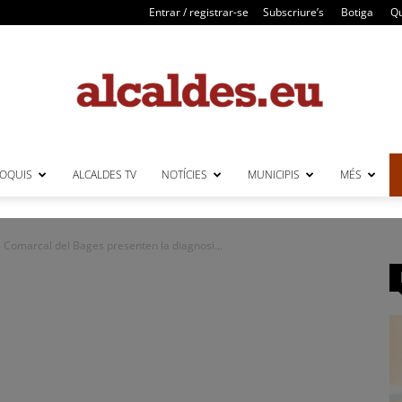
Entrar / registrar-se
Subscriure’s
Botiga
Qu
LOQUIS
ALCALDES TV
NOTÍCIES
MUNICIPIS
MÉS
Alcaldes
 Comarcal del Bages presenten la diagnosi...