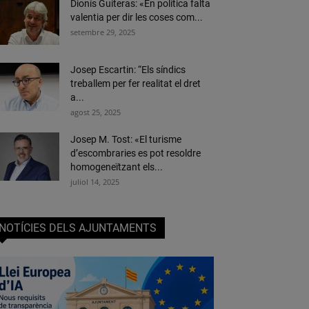
Dionís Guiteras: «En política falta
valentia per dir les coses com...
setembre 29, 2025
Josep Escartin: “Els síndics
treballem per fer realitat el dret
a...
agost 25, 2025
Josep M. Tost: «El turisme
d’escombraries es pot resoldre
homogeneïtzant els...
juliol 14, 2025
NOTÍCIES DELS AJUNTAMENTS