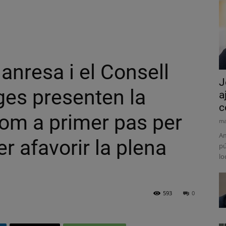
nresa i el Consell
J
es presenten la
a
c
om a primer pas per
ma
Am
er afavorir la plena
pú
lo
593
0