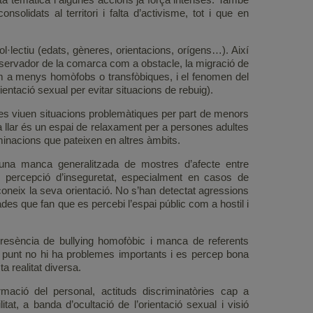
olidats al territori i falta d’activisme, tot i que en
ol·lectiu (edats, gèneres, orientacions, orígens…). Així
nservador de la comarca com a obstacle, la migració de
m a menys homòfobs o transfòbiques, i el fenomen del
rientació sexual per evitar situacions de rebuig).
es viuen situacions problemàtiques per part de menors
la llar és un espai de relaxament per a persones adultes
minacions que pateixen en altres àmbits.
 una manca generalitzada de mostres d’afecte entre
 percepció d’inseguretat, especialment en casos de
oneix la seva orientació. No s’han detectat agressions
ades que fan que es percebi l’espai públic com a hostil i
presència de bullying homofòbic i manca de referents
st punt no hi ha problemes importants i es percep bona
a realitat diversa.
mació del personal, actituds discriminatòries cap a
tat, a banda d’ocultació de l’orientació sexual i visió