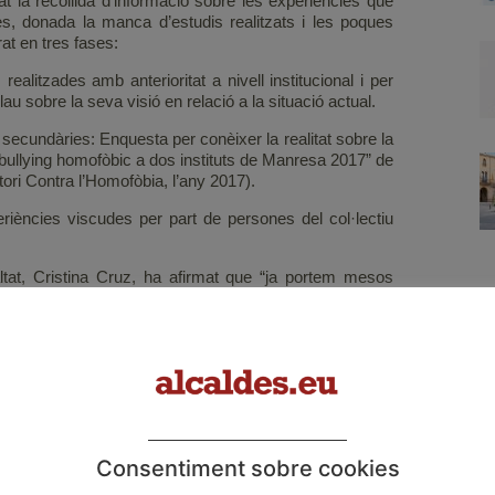
zat la recollida d’informació sobre les experiències que
s, donada la manca d’estudis realitzats i les poques
at en tres fases:
realitzades amb anterioritat a nivell institucional i per
au sobre la seva visió en relació a la situació actual.
 secundàries: Enquesta per conèixer la realitat sobre la
bullying homofòbic a dos instituts de Manresa 2017” de
ori Contra l’Homofòbia, l’any 2017).
eriències viscudes per part de persones del col·lectiu
ltat, Cristina Cruz, ha afirmat que “ja portem mesos
n impuls a la implementació de mesures efectives per al
 manca de dades sobre el col·lectiu LGTBI, de manera
 a coneixement. La diagnosi ens ha de servir per obtenir
 Cruz ha explicat que immediatament es començarà la
que podria estar enllestida a final el mes de juny, amb
e discriminacions per raó d’orientació sexual o identitat
Consentiment sobre cookies