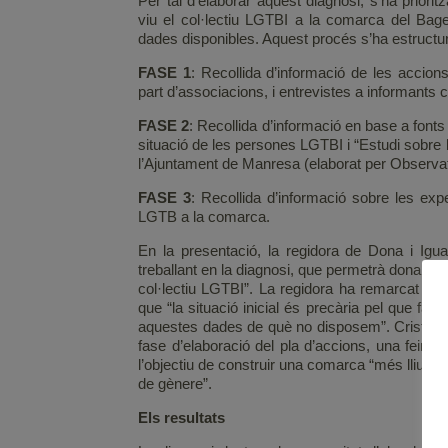
Per tal d’elaborar aquest diagnosi, s’ha priorit
viu el col·lectiu LGTBI a la comarca del Bage
dades disponibles. Aquest procés s’ha estructur
FASE 1
: Recollida d’informació de les accions 
part d’associacions, i entrevistes a informants cl
FASE 2
: Recollida d’informació en base a fonts
situació de les persones LGTBI i “Estudi sobre 
l’Ajuntament de Manresa (elaborat per Observat
FASE 3
: Recollida d’informació sobre les exp
LGTB a la comarca.
En la presentació, la regidora de Dona i Igua
treballant en la diagnosi, que permetrà donar u
col·lectiu LGTBI”. La regidora ha remarcat la
que “la situació inicial és precària pel que fa
aquestes dades de què no disposem”. Cristina
fase d’elaboració del pla d’accions, una feina 
l’objectiu de construir una comarca “més lliure d
de gènere”.
Els resultats