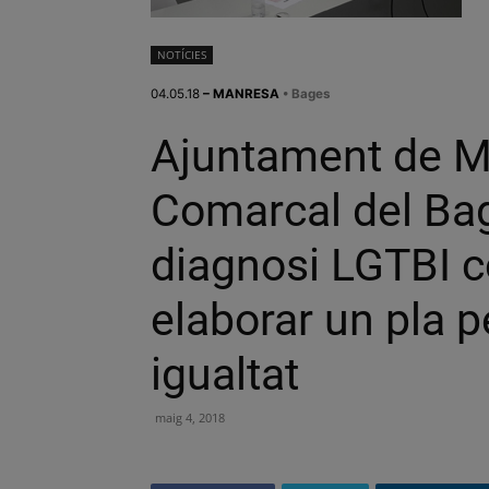
NOTÍCIES
04.05.18
– MANRESA
• Bages
Ajuntament de Ma
Comarcal del Bag
diagnosi LGTBI c
elaborar un pla p
igualtat
maig 4, 2018