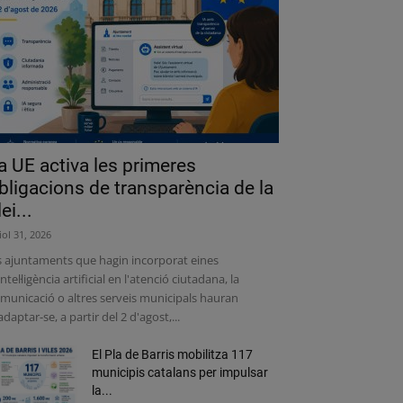
a UE activa les primeres
bligacions de transparència de la
lei...
liol 31, 2026
s ajuntaments que hagin incorporat eines
intel·ligència artificial en l'atenció ciutadana, la
municació o altres serveis municipals hauran
adaptar-se, a partir del 2 d'agost,...
El Pla de Barris mobilitza 117
municipis catalans per impulsar
la...