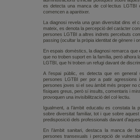
es detecta una manca de col·lectius LGTBI cons
comencen a aparèixer.
La diagnosi revela una gran diversitat dins el c
mateix, es denota la percepció del caràcter co
persones LGTBI a altres indrets percebuts co
passing (ocultar la pròpia identitat de gènere i o
En espais domèstics, la diagnosi remarca que 
que no troben suport en la família, però alhora 
LGTBI, que hi troben un refugi davant de discri
A l’espai públic, es detecta que en general
persones LGTBI per por a patir agressions i
persones joves si el seu àmbit més proper no c
físiques greus, però sí insults, comentaris i mir
provoquen una invisibilització del col·lectiu.
Igualment, a l’àmbit educatiu es constata la 
sobre diversitat familiar, tot i que sobre aque
predisposició dels professionals davant d’aquest
En l’àmbit sanitari, destaca la manca de for
persones transexuals i percepció de vulnerabili