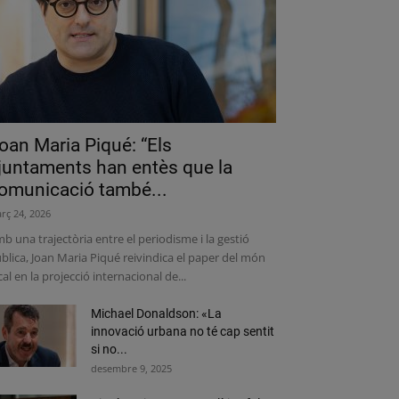
oan Maria Piqué: “Els
juntaments han entès que la
omunicació també...
rç 24, 2026
b una trajectòria entre el periodisme i la gestió
blica, Joan Maria Piqué reivindica el paper del món
cal en la projecció internacional de...
Michael Donaldson: «La
innovació urbana no té cap sentit
si no...
desembre 9, 2025