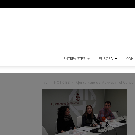
ENTREVISTES
EUROPA
COL·
Inici
NOTÍCIES
Ajuntament de Manresa i el Consell