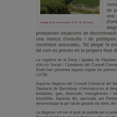
coma
de p
una 
d’or
Imatge de la presentació. Foto: Aj. Manresa.
diag
produeixen situacions de discriminaci
una manca d’estudis i de polítiques
moviment associatiu. Tot plegat fa evi
tal com es preveu en la propera fase de
La regidora de la Dona i Igualtat de l’Ajuntam
d’Acció Social i Ciutadania del Consell Comar
Rodó han presentat aquest migdia els primers 
LGTBI.
Aquesta diagnosi del Consell Comarcal del Ba
Diputació de Barcelona, s’emmarca en el despl
lesbianes, gais, bisexuals, transgèneres i int
transfòbia. Aquesta llei, aprovada pel Parl
desenvolupar-la per tal de garantir els drets del
La diagnosi vol ser el punt de partida per a pod