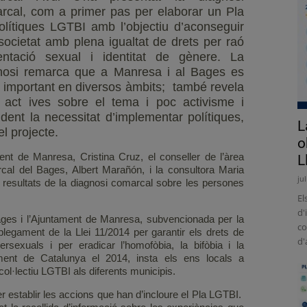
rcal, com a primer pas per elaborar un Pla
olítiques LGTBI amb l’objectiu d’aconseguir
societat amb plena igualtat de drets per raó
ientació sexual i identitat de gènere. La
nosi remarca que a Manresa i al Bages es
ó important en diversos àmbits; també revela
 act ives sobre el tema i poc activisme i
dent la necessitat d’implementar polítiques,
L
l projecte.
o
ent de Manresa, Cristina Cruz, el conseller de l’àrea
L
cal del Bages, Albert Marañón, i la consultora Maria
ju
resultats de la diagnosi comarcal sobre les persones
El
d'
ges i l’Ajuntament de Manresa, subvencionada per la
co
egament de la Llei 11/2014 per garantir els drets de
d'
ersexuals i per eradicar l’homofòbia, la bifòbia i la
ament de Catalunya el 2014, insta els ens locals a
 col·lectiu LGTBI als diferents municipis.
er establir les accions que han d’incloure el Pla LGTBI.