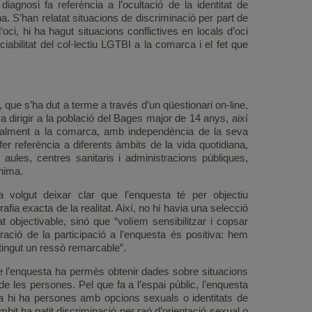
iagnosi fa referència a l’ocultació de la identitat de
na. S’han relatat situacions de discriminació per part de
i, hi ha hagut situacions conflictives en locals d’oci
abilitat del col·lectiu LGTBI a la comarca i el fet que
 que s’ha dut a terme a través d’un qüestionari on-line,
dirigir a la població del Bages major de 14 anys, així
ualment a la comarca, amb independència de la seva
er referència a diferents àmbits de la vida quotidiana,
, aules, centres sanitaris i administracions públiques,
ònima.
 volgut deixar clar que l’enquesta té per objectiu
afia exacta de la realitat. Així, no hi havia una selecció
at objectivable, sinó que “volíem sensibilitzar i copsar
ració de la participació a l’enquesta és positiva: hem
 tingut un ressò remarcable”.
e l’enquesta ha permès obtenir dades sobre situacions
e les persones. Pel que fa a l’espai públic, l’enquesta
dia hi ha persones amb opcions sexuals o identitats de
it ha patit discriminació per raó d’orientació sexual o