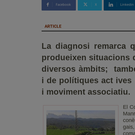
Facebook
X
Linkedin
ARTICLE
La diagnosi remarca 
produeixen situacions 
diversos àmbits; tamb
i de polítiques act ives
i moviment associatiu.
El C
Manr
conè
gais,
coma