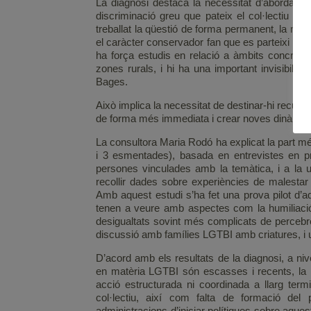
La diagnosi destaca la necessitat d’abordar aq
discriminació greu que pateix el col·lectiu L
treballat la qüestió de forma permanent, la manc
el caràcter conservador fan que es parteixi d’un 
ha força estudis en relació a àmbits concrets
zones rurals, i hi ha una important invisibilit
Bages.
Això implica la necessitat de destinar-hi recur
de forma més immediata i crear noves dinàmiqu
La consultora Maria Rodó ha explicat la part mé
i 3 esmentades), basada en entrevistes en pro
persones vinculades amb la temàtica, i a la u
recollir dades sobre experiències de malestar
Amb aquest estudi s’ha fet una prova pilot d’
tenen a veure amb aspectes com la humiliació, 
desigualtats sovint més complicats de percebr
discussió amb famílies LGTBI amb criatures, i 
D’acord amb els resultats de la diagnosi, a nive
en matèria LGTBI són escasses i recents, la m
acció estructurada ni coordinada a llarg te
col·lectiu, així com falta de formació del 
administracions d’iniciar polítiques sobre aque