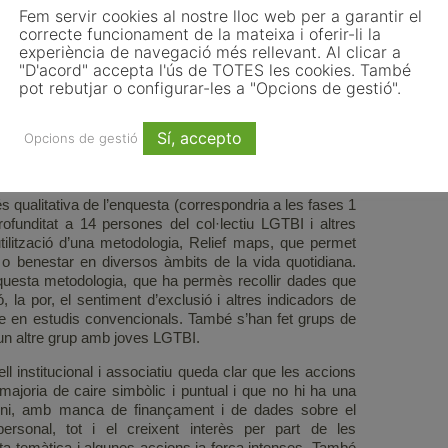
uesta temàtica per oferir solucions a una situació de
Fem servir cookies al nostre lloc web per a garantir el
GTBI a la comarca. La manca de col·lectius que hagin
correcte funcionament de la mateixa i oferir-li la
a d’accions institucionals, d’estudis sobre la situació i
experiència de navegació més rellevant. Al clicar a
punt molt inicial en relació a altres poblacions. Si bé hi
"D'acord" accepta l'ús de TOTES les cookies. També
, acostumen a centrar-se en l’àrea metropolitana o en
pot rebutjar o configurar-les a "Opcions de gestió".
zació de municipis mitjans i petits, i comarques com el
Sí, accepto
Opcions de gestió
sos de forma urgent però també permet veure’n resultats
es que puguin propiciar un canvi.
s qualitativa de l’enquesta (correspondria a les fases 1
funditat a 14 persones del col·lectiu LGTBI i altres
tilització d’una metodologia, Relief maps, que permet
 o benestar en diversos àmbits de la vida quotidiana.
aquesta metodologia, que ha permès recollir dades que
la por, el sentiment d’exclusió i altres indicadors de
e en estudis convencionals. També s’han fet grups de
un altre grup amb joves LGTBI.
ll institucional i associatiu queda clar que les accions
ajoria de caire simbòlic i puntual i que no hi ha una
rmini, amb manca de finançament i de dades sobre el
personal, tot i el creixent interès per part de les
sta temàtica i algunes accions ja força intenses. També