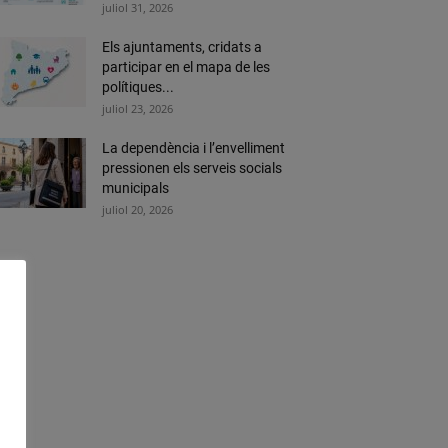
juliol 31, 2026
Els ajuntaments, cridats a
participar en el mapa de les
polítiques...
juliol 23, 2026
La dependència i l’envelliment
pressionen els serveis socials
municipals
juliol 20, 2026