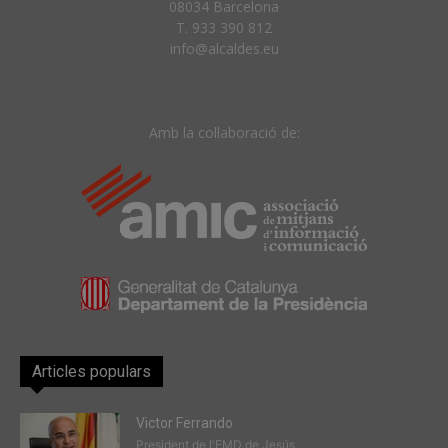
08034 Barcelona
T. 933 390 812
info@alcaldes.eu
Amb la col·laboració de:
Articles populars
Victor Ferrando
President de l'EMD de Jesús