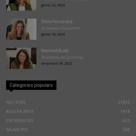
gener 22, 2024
Sílvia Fernández
Alcaldessa d'Agramunt
gener 10, 2024
Meritxell Budó
Alcaldessa de La Garriga
desembre 18, 2023
Categories populars
NOTÍCIES
21853
AVUI FA ANYS
1418
ENTREVISTES
629
MUNICIPIS
506