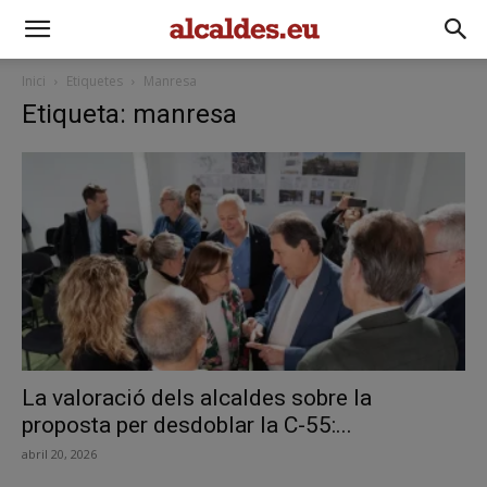
Inici
Etiquetes
Manresa
Etiqueta: manresa
La valoració dels alcaldes sobre la
proposta per desdoblar la C-55:...
abril 20, 2026