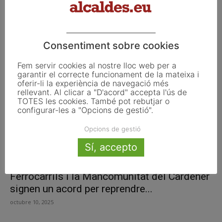
Manresa guanya habitants que arriben de
Barcelona i en perd amb...
Consentiment sobre cookies
desembre 15, 2025
Fem servir cookies al nostre lloc web per a
garantir el correcte funcionament de la mateixa i
oferir-li la experiència de navegació més
rellevant. Al clicar a "D'acord" accepta l'ús de
TOTES les cookies. També pot rebutjar o
configurar-les a "Opcions de gestió".
Opcions de gestió
Sí, accepto
Ferrocarrils i la Mancomunitat del Cardener
signen un acord per reprendre...
octubre 10, 2025