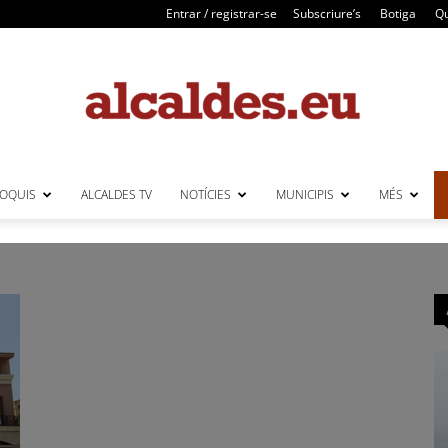
Entrar / registrar-se
Subscriure’s
Botiga
Qu
LOQUIS
ALCALDES TV
NOTÍCIES
MUNICIPIS
MÉS
Alcaldes