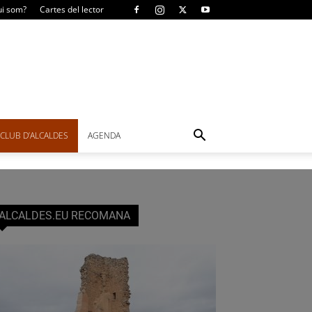
i som?
Cartes del lector
CLUB D’ALCALDES
AGENDA
ALCALDES.EU RECOMANA