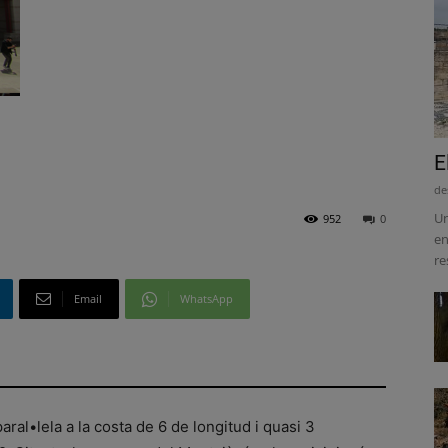
E
de
Un
952
0
en
re
Email
WhatsApp
aral•lela a la costa de 6 de longitud i quasi 3