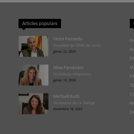
Articles populars
Victor Ferrando
N
President de l'EMD de Jesús
A
gener 22, 2024
E
M
Sílvia Fernández
Alcaldessa d'Agramunt
P
gener 10, 2024
T
C
Meritxell Budó
N
Alcaldessa de La Garriga
desembre 18, 2023
E