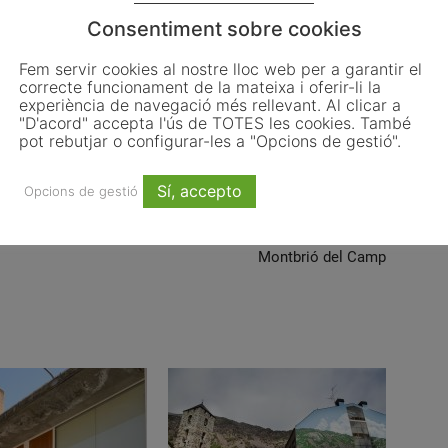
Consentiment sobre cookies
Fem servir cookies al nostre lloc web per a garantir el
correcte funcionament de la mateixa i oferir-li la
experiència de navegació més rellevant. Al clicar a
"D'acord" accepta l'ús de TOTES les cookies. També
Email
WhatsApp
pot rebutjar o configurar-les a "Opcions de gestió".
Sí, accepto
Opcions de gestió
Article següent
Montbrió del Camp