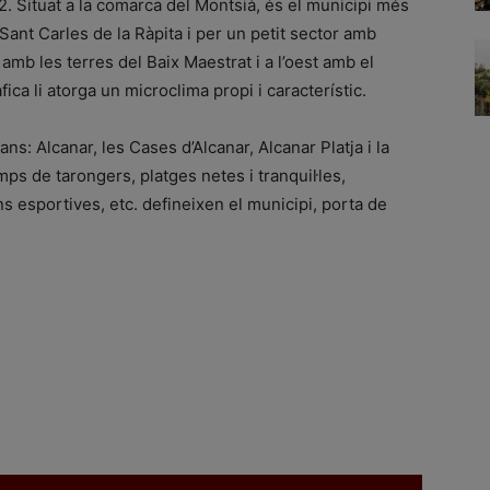
. Situat a la comarca del Montsià, és el municipi més
Sant Carles de la Ràpita i per un petit sector amb
 amb les terres del Baix Maestrat i a l’oest amb el
ca li atorga un microclima propi i característic.
ns: Alcanar, les Cases d’Alcanar, Alcanar Platja i la
amps de tarongers, platges netes i tranquil·les,
s esportives, etc. defineixen el municipi, porta de