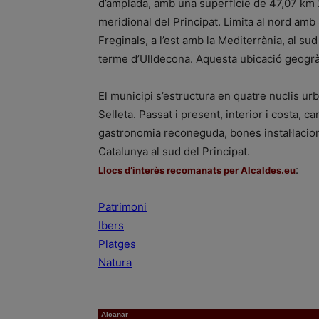
d’amplada, amb una superfície de 47,07 km 2
meridional del Principat. Limita al nord amb 
Freginals, a l’est amb la Mediterrània, al sud
terme d’Ulldecona. Aquesta ubicació geogràfi
El municipi s’estructura en quatre nuclis urba
Selleta. Passat i present, interior i costa, c
gastronomia reconeguda, bones instal·lacion
Catalunya al sud del Principat.
:
Llocs d’interès recomanats per Alcaldes.eu
Patrimoni
Ibers
Platges
Natura