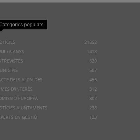
Categories populars
OTÍCIES
21852
VUI FA ANYS
1418
NTREVISTES
629
UNICIPIS
507
ACTE DELS ALCALDES
455
EMES D'INTERÈS
312
OMISSIÓ EUROPEA
302
OTÍCIES AJUNTAMENTS
238
XPERTS EN GESTIÓ
123