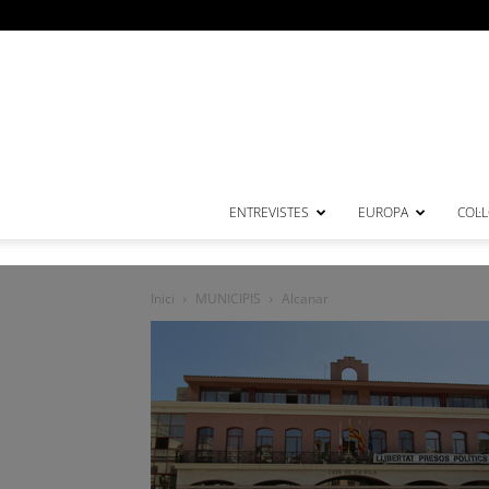
ENTREVISTES
EUROPA
COL·
Inici
MUNICIPIS
Alcanar