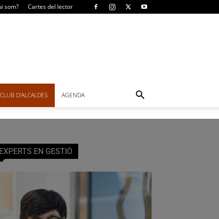
i som?
Cartes del lector
CLUB D’ALCALDES
AGENDA
EXPERTS EN GESTIÓ