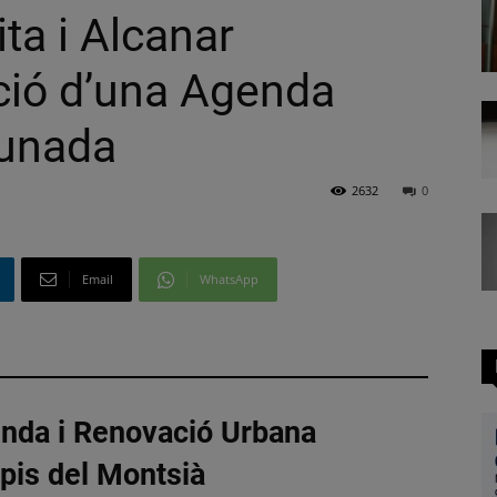
ta i Alcanar
ció d’una Agenda
unada
2632
0
Email
WhatsApp
enda i Renovació Urbana
pis del Montsià