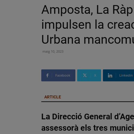
Amposta, La Ràpi
impulsen la crea
Urbana mancom
maig 10, 2023
Facebook
X
Linkedin
ARTICLE
La Direcció General d’Ag
assessorà els tres munici