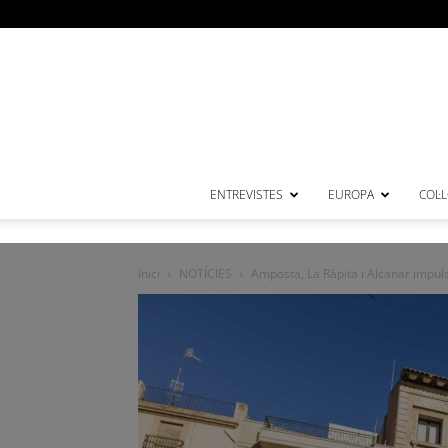
ENTREVISTES
EUROPA
COL·
Inici
NOTÍCIES
Amposta, La Ràpita i Alcanar imp