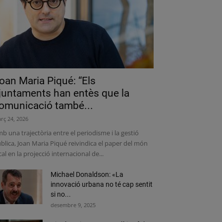
oan Maria Piqué: “Els
juntaments han entès que la
omunicació també...
rç 24, 2026
b una trajectòria entre el periodisme i la gestió
blica, Joan Maria Piqué reivindica el paper del món
cal en la projecció internacional de...
Michael Donaldson: «La
innovació urbana no té cap sentit
si no...
desembre 9, 2025