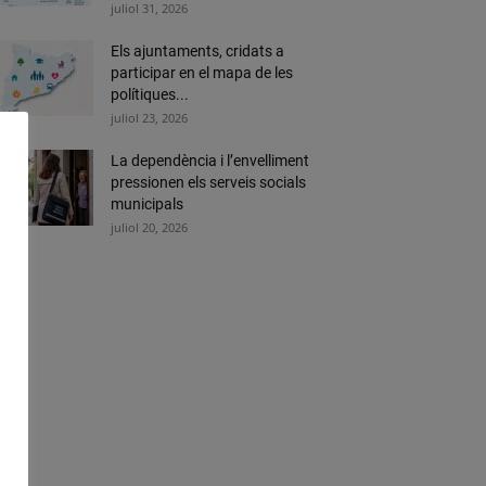
juliol 31, 2026
Els ajuntaments, cridats a
participar en el mapa de les
polítiques...
juliol 23, 2026
La dependència i l’envelliment
pressionen els serveis socials
municipals
juliol 20, 2026