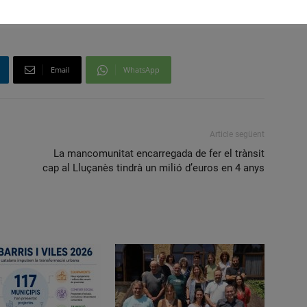
Email
WhatsApp
Article següent
La mancomunitat encarregada de fer el trànsit
cap al Lluçanès tindrà un milió d’euros en 4 anys