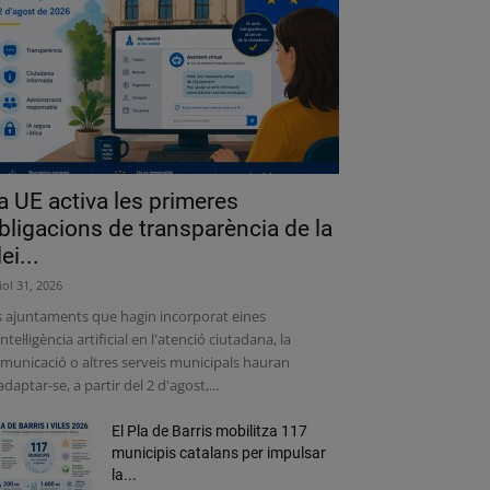
a UE activa les primeres
bligacions de transparència de la
lei...
liol 31, 2026
s ajuntaments que hagin incorporat eines
intel·ligència artificial en l'atenció ciutadana, la
municació o altres serveis municipals hauran
adaptar-se, a partir del 2 d'agost,...
El Pla de Barris mobilitza 117
municipis catalans per impulsar
la...