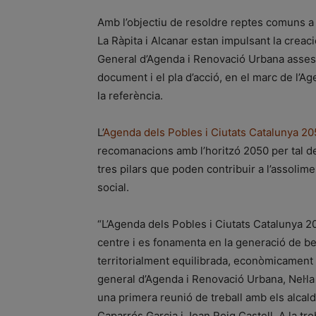
Amb l’objectiu de resoldre reptes comuns a 
La Ràpita i Alcanar estan impulsant la cre
General d’Agenda i Renovació Urbana assesso
document i el pla d’acció, en el marc de l’A
la referència.
L’
Agenda dels Pobles i Ciutats Catalunya 2
recomanacions amb l’horitzó 2050 per tal de f
tres pilars que poden contribuir a l’assoliment
social.
“L’Agenda dels Pobles i Ciutats Catalunya 20
centre i es fonamenta en la generació de be
territorialment equilibrada, econòmicament p
general d’Agenda i Renovació Urbana, Nel·l
una primera reunió de treball amb els alca
Caparrós Garcia i Joan Roig Castell. A la tr