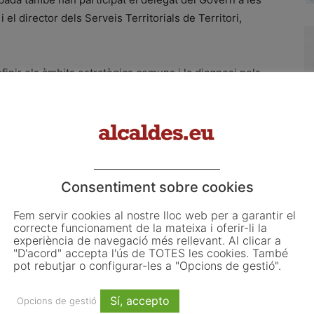
 el director dels Serveis Territorials de Territori,
definir els àmbits estratègics comuns i la diagnosi pels
ança i acordar el pla de participació per al procés de
eneral d’Agenda i Renovació Urbana també farà el
es mancomunades.
ulsant els tres municipis buscarà sinergies amb el
erres de l’Ebre que el Departament de Territori i ONU-
Consentiment sobre cookies
res regions del món una metodologia d’anàlisi de la
Fem servir cookies al nostre lloc web per a garantir el
 de l’Ebre com a model pioner i de referència.
correcte funcionament de la mateixa i oferir-li la
experiència de navegació més rellevant. Al clicar a
"D'acord" accepta l'ús de TOTES les cookies. També
pot rebutjar o configurar-les a "Opcions de gestió".
Sí, accepto
La Ràpita
Montsià
Nel·la Saborit
Opcions de gestió