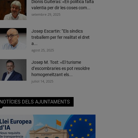
Dionís Guiteras: «En política falta
valentia per dir les coses com...
setembre 29, 2025
Josep Escartin: “Els síndics
treballem per fer realitat el dret
a...
agost 25, 2025
Josep M. Tost: «El turisme
d’escombraries es pot resoldre
homogeneïtzant els...
juliol 14, 2025
NOTÍCIES DELS AJUNTAMENTS