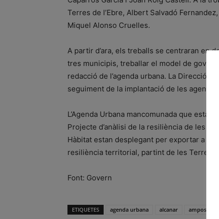
Terres de l’Ebre, Albert Salvadó Fernandez, i
Miquel Alonso Cruelles.
A partir d’ara, els treballs se centraran en 
tres municipis, treballar el model de govern
redacció de l’agenda urbana. La Direcció G
seguiment de la implantació de les agend
L’Agenda Urbana mancomunada que estan imp
Projecte d’anàlisi de la resiliència de les T
Hàbitat estan desplegant per exportar a alt
resiliència territorial, partint de les Terres
Font: Govern
ETIQUETES
agenda urbana
alcanar
amposta