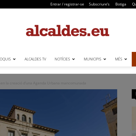
Entrar / registrar-se
Subscriure’s
Botiga
Qu
LOQUIS
ALCALDES TV
NOTÍCIES
MUNICIPIS
MÉS
Alcaldes
ulsen la creació d’una Agenda Urbana mancomunada