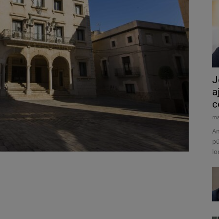
J
a
c
ma
Am
pú
lo