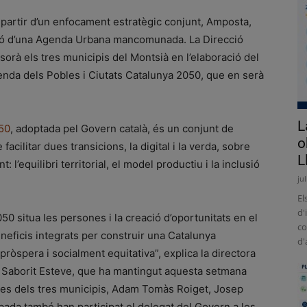
partir d’un enfocament estratègic conjunt, Amposta,
ació d’una Agenda Urbana mancomunada. La Direcció
rà els tres municipis del Montsià en l’elaboració del
genda dels Pobles i Ciutats Catalunya 2050, que en serà
L
050
, adoptada pel Govern català, és un conjunt de
o
acilitar dues transicions, la digital i la verda, sobre
L
: l’equilibri territorial, el model productiu i la inclusió
ju
El
d'
50 situa les persones i la creació d’oportunitats en el
co
neficis integrats per construir una Catalunya
d'
ròspera i socialment equitativa”, explica la directora
a Saborit Esteve, que ha mantingut aquesta setmana
ldes dels tres municipis, Adam Tomàs Roiget, Josep
obada també han participat el delegat del Govern a les