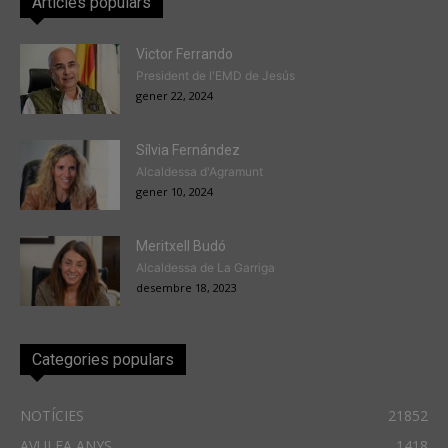
Articles populars
Victor Ferrando
President de l'EMD de Jesús
gener 22, 2024
Sílvia Fernández
Alcaldessa d'Agramunt
gener 10, 2024
Meritxell Budó
Alcaldessa de La Garriga
desembre 18, 2023
Categories populars
NOTÍCIES
21852
AVUI FA ANYS
1418