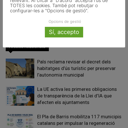
rellevant. Al clicar a "D'acord" accepta l'ús de
El POUM de Tarragona se
La Diputació de Barcelona
TOTES les cookies. També pot rebutjar o
centra en el creixement de la
aprova destinar 71,21 milions
configurar-les a "Opcions de gestió".
ciutat i en la cohesió de les
d’euros a garantir els serveis
zones de Ponent i Llevant amb
mínims i l’activitat dels
Opcions de gestió
el centre
governs locals de la província
Sí, accepto
Articles relacionats
Pals reclama revisar el decret dels
habitatges d’ús turístic per preservar
l’autonomia municipal
La UE activa les primeres obligacions
de transparència de la Llei d’IA que
afecten els ajuntaments
El Pla de Barris mobilitza 117 municipis
catalans per impulsar la regeneració