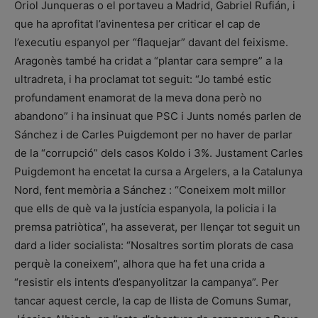
Oriol Junqueras o el portaveu a Madrid, Gabriel Rufián, i
que ha aprofitat l’avinentesa per criticar el cap de
l’executiu espanyol per “flaquejar” davant del feixisme.
Aragonès també ha cridat a “plantar cara sempre” a la
ultradreta, i ha proclamat tot seguit: “Jo també estic
profundament enamorat de la meva dona però no
abandono” i ha insinuat que PSC i Junts només parlen de
Sánchez i de Carles Puigdemont per no haver de parlar
de la “corrupció” dels casos Koldo i 3%. Justament Carles
Puigdemont ha encetat la cursa a Argelers, a la Catalunya
Nord, fent memòria a Sánchez : “Coneixem molt millor
que ells de què va la justícia espanyola, la policia i la
premsa patriòtica”, ha asseverat, per llençar tot seguit un
dard a lider socialista: “Nosaltres sortim plorats de casa
perquè la coneixem”, alhora que ha fet una crida a
“resistir els intents d’espanyolitzar la campanya”. Per
tancar aquest cercle, la cap de llista de Comuns Sumar,