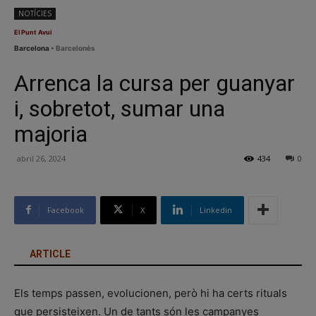
NOTÍCIES
El Punt Avui
Barcelona
• Barcelonès
Arrenca la cursa per guanyar
i, sobretot, sumar una
majoria
abril 26, 2024
434
0
Facebook
X
Linkedin
ARTICLE
Els temps passen, evolucionen, però hi ha certs rituals
que persisteixen. Un de tants són les campanyes