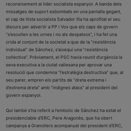
reconeixement al lider socialista espanyol. A banda dels
missatges de suport esbombats en una pantalla gegant,
el cap de llista socialista Salvador Illa ha aprofitat el seu
discurs per advertir a PP i Vox que els caps de govern
“s’escullen a les urnes i no als despatxos”, i ha fet una
crida al conjunt de la societat a que de la “resistència
individual” de Sánchez, s’aixequi una “resistència
col·lectiva”. Prèviament, el PSC havia reunit d’urgència la
seva executiva a la ciutat vallesana per aprovar una
resolució que condemna “l’estratègia destructiva” que, al
seu parer, empren els partits de “dreta extrema i
d’extrema dreta” amb “indignes atacs” al president del
govern espanyol.
Qui també s’ha referit a l’embolic de Sánchez ha estat el
presidenciable d’ERC, Pere Aragonès, que ha obert
campanya a Granollers acompanyat del president d’ERC,