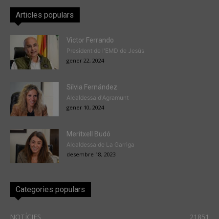
Articles populars
Victor Ferrando
President de l'EMD de Jesús
gener 22, 2024
Sílvia Fernández
Alcaldessa d'Agramunt
gener 10, 2024
Meritxell Budó
Alcaldessa de La Garriga
desembre 18, 2023
Categories populars
NOTÍCIES
21851