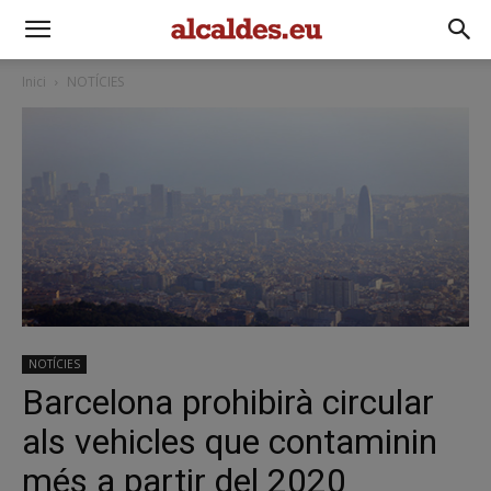
Inici
NOTÍCIES
NOTÍCIES
Barcelona prohibirà circular
als vehicles que contaminin
més a partir del 2020