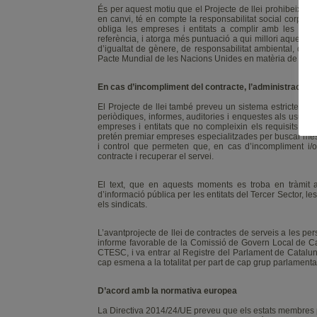
És per aquest motiu que el Projecte de llei prohibeix la
en canvi, té en compte la responsabilitat social corporat
obliga les empreses i entitats a complir amb les condi
referència, i atorga més puntuació a qui millori aquestes
d’igualtat de gènere, de responsabilitat ambiental, d’in
Pacte Mundial de les Nacions Unides en matèria de corrup
En cas d’incompliment del contracte, l’administració p
El Projecte de llei també preveu un sistema estricte de 
periòdiques, informes, auditories i enquestes als usuar
empreses i entitats que no compleixin els requisits de q
pretén premiar empreses especialitzades per buscar més 
i control que permeten que, en cas d’incompliment i/o 
contracte i recuperar el servei.
El text, que en aquests moments es troba en tràmit al
d’informació pública per les entitats del Tercer Sector, l
els sindicats.
L’avantprojecte de llei de contractes de serveis a les per
informe favorable de la Comissió de Govern Local de Cat
CTESC, i va entrar al Registre del Parlament de Catalunya
cap esmena a la totalitat per part de cap grup parlamentar
D’acord amb la normativa europea
La Directiva 2014/24/UE preveu que els estats membres p