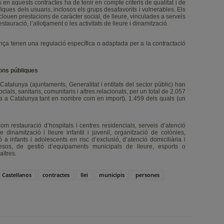
s en aquests contractes ha de tenir en compte criteris de qualitat i de
ífiques dels usuaris, inclosos els grups desafavorits i vulnerables. Els
inclouen prestacions de caràcter social, de lleure, vinculades a serveis
tauració, l’allotjament o les activitats de lleure i dinamització.
ança tenen una regulació específica o adaptada per a la contractació
ions públiques
atalunya (ajuntaments, Generalitat i entitats del sector públic) han
ials, sanitaris, comunitaris i altres relacionats, per un total de 2.057
ca a Catalunya tant en nombre com en import), 1.459 dels quals (un
 restauració d’hospitals i centres residencials, serveis d’atenció
dinamització i lleure infantil i juvenil, organització de colònies,
 a infants i adolescents en risc d’exclusió, d’atenció domiciliària i
resos, de gestió d’equipaments municipals de lleure, esports o
altres.
Castellanos
contractes
llei
municipis
persones