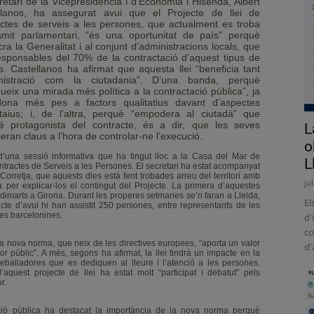
retari de la Vicepresidència i d’Economia i Hisenda, Albert
llanos, ha assegurat avui que el Projecte de llei de
actes de serveis a les persones, que actualment es troba
àmit parlamentari, “és una oportunitat de país” perquè
cra la Generalitat i al conjunt d’administracions locals, que
esponsables del 70% de la contractació d’aquest tipus de
s. Castellanos ha afirmat que aquesta llei “beneficia tant
inistració com la ciutadania”. D’una banda, perquè
dueix una mirada més política a la contractació pública”, ja
ona més pes a factors qualitatius davant d’aspectes
itaius; i, de l’altra, perquè “empodera al ciutadà” que
é protagonista del contracte, és a dir, que les seves
L
seran claus a l’hora de controlar-ne l’execució.
o
d’una sessió informativa que ha tingut lloc a la Casa del Mar de
L
ontractes de Serveis a les Persones. El secretari ha estat acompanyat
Corretja, que aquests dies està fent trobades arreu del territori amb
ju
ya per explicar-los el contingut del Projecte. La primera d’aquestes
 dimarts a Girona. Durant les properes setmanes se’n faran a Lleida,
El
cte d’avui hi han assistit 250 persones, entre representants de les
ues barcelonines.
d'
co
la nova norma, que neix de les directives europees, “aporta un valor
d'
or públic”. A més, segons ha afirmat, la llei tindrà un impacte en la
treballadores que es dediquen al lleure i l’atenció a les persones.
’aquest projecte de llei ha estat molt “participat i debatut” pels
r.
ació pública ha destacat la importància de la nova norma perquè