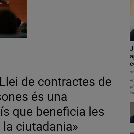
J
a
c
ma
Llei de contractes de
Am
pú
rsones és una
lo
ís que beneficia les
 la ciutadania»