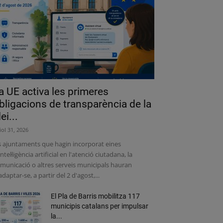
a UE activa les primeres
bligacions de transparència de la
lei...
liol 31, 2026
s ajuntaments que hagin incorporat eines
intel·ligència artificial en l'atenció ciutadana, la
municació o altres serveis municipals hauran
adaptar-se, a partir del 2 d'agost,...
El Pla de Barris mobilitza 117
municipis catalans per impulsar
la...