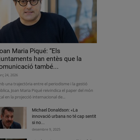
oan Maria Piqué: “Els
juntaments han entès que la
omunicació també...
rç 24, 2026
b una trajectòria entre el periodisme i la gestió
blica, Joan Maria Piqué reivindica el paper del món
cal en la projecció internacional de...
Michael Donaldson: «La
innovació urbana no té cap sentit
si no...
desembre 9, 2025