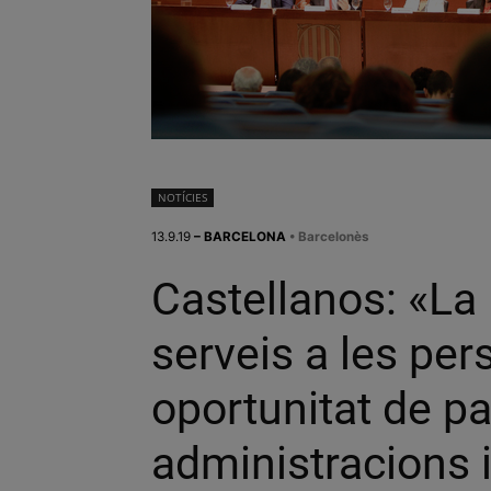
NOTÍCIES
13.9.19
– BARCELONA
• Barcelonès
Castellanos: «La 
serveis a les pe
oportunitat de pa
administracions i