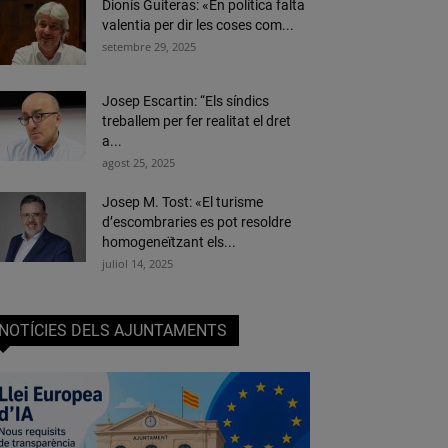
Dionís Guiteras: «En política falta
valentia per dir les coses com...
setembre 29, 2025
Josep Escartin: “Els síndics
treballem per fer realitat el dret
a...
agost 25, 2025
Josep M. Tost: «El turisme
d’escombraries es pot resoldre
homogeneïtzant els...
juliol 14, 2025
NOTÍCIES DELS AJUNTAMENTS