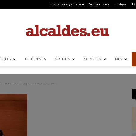
Entrar / registrar-se
Subscriure’s
Botiga
Qu
LOQUIS
ALCALDES TV
NOTÍCIES
MUNICIPIS
MÉS
Alcaldes
de serveis a les persones és una...