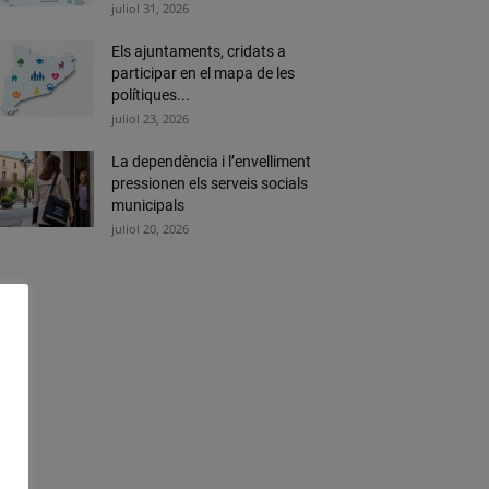
juliol 31, 2026
Els ajuntaments, cridats a
participar en el mapa de les
polítiques...
juliol 23, 2026
La dependència i l’envelliment
pressionen els serveis socials
municipals
juliol 20, 2026