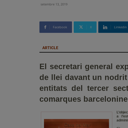
setembre 13, 2019
Facebook
X
Linkedin
ARTICLE
El secretari general exp
de llei davant un nodri
entitats del tercer sec
comarques barcelonine
L’objec
a l’es
admini