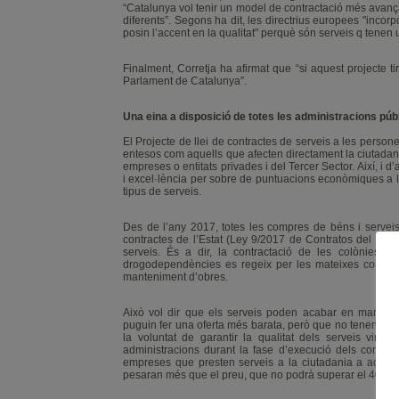
“Catalunya vol tenir un model de contractació més avanç
diferents”. Segons ha dit, les directrius europees "inco
posin l’accent en la qualitat" perquè són serveis q tenen un
Finalment, Corretja ha afirmat que “si aquest projecte t
Parlament de Catalunya”.
Una eina a disposició de totes les administracions pú
El Projecte de llei de contractes de serveis a les person
entesos com aquells que afecten directament la ciutadan
empreses o entitats privades i del Tercer Sector. Així, i d
i excel·lència per sobre de puntuacions econòmiques a l’
tipus de serveis.
Des de l’any 2017, totes les compres de béns i serveis
contractes de l’Estat (Ley 9/2017 de Contratos del Secto
serveis. És a dir, la contractació de les colònies d’
drogodependències es regeix per les mateixes condicio
manteniment d’obres.
Això vol dir que els serveis poden acabar en mans d’
puguin fer una oferta més barata, però que no tenen prou
la voluntat de garantir la qualitat dels serveis vincul
administracions durant la fase d’execució dels contra
empreses que presten serveis a la ciutadania a acreditar 
pesaran més que el preu, que no podrà superar el 40% del v