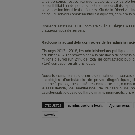
a les persones i especifica que la valoració de les oferte
sostenibilitat i ha de poder satisfer les necessitats espec
serveis estan identificats a l’annex XIV de la Directiva i 
de salut i serveis complementaris a aquests, com ara la res
Diferents estats de la UE, com ara Suècia, Bèlgica o Fr
d’aquests tipus de serveis.
Radiografia actual dels contractes de les administrac
Els anys 2017 i 2018, les administracions públiques de C
adjudicat 4.823 contractes per a la prestació de serveis soc
milions d’euros (un 24% del total de contractació públi
71%) corresponen als ens locals.
Aquests contractes responen essencialment a serveis com
psicològica, d’ambulància, de proves diagnòstiques, de 
d’atenció precoç, de gestió de centres de dia, d’atenció
teleassistència, de monitoratge, de reinserció de p
assistencials, o gestió de llars d’infants municipals, entre 
ETIQUETES
adminsitracions locals
Ajuntaments
serveis