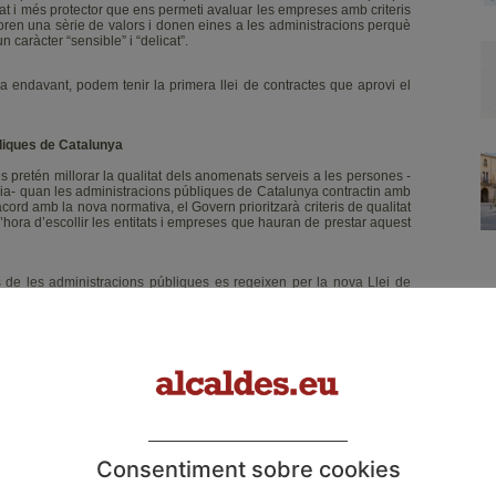
at i més protector que ens permeti avaluar les empreses amb criteris
rporen una sèrie de valors i donen eines a les administracions perquè
 caràcter “sensible” i “delicat”.
ira endavant, podem tenir la primera llei de contractes que aprovi el
bliques de Catalunya
es pretén millorar la qualitat dels anomenats serveis a les persones -
ia- quan les administracions públiques de Catalunya contractin amb
’acord amb la nova normativa, el Govern prioritzarà criteris de qualitat
hora d’escollir les entitats i empreses que hauran de prestar aquest
 de les administracions públiques es regeixen per la nova Llei de
r Público), que no fa cap distinció en funció de les tipologies dels
estiu, d’un programa d’acolliment d’immigrants o d’assistència a
ns que la contractació dels serveis de neteja, de seguretat o de
empreses que tinguin més capacitat financera i, consegüentment,
 especialització ni experiència en aquest àmbit. Per evitar-ho i amb
ats a l’estat del benestar i millorar-ne el control per part de les
ctes, el Govern ha aprovat aquesta nova normativa, que obliga les
qualitat, experiència, continuïtat i accessibilitat. Uns criteris que
Consentiment sobre cookies
alor total de l’oferta i el 30% en el cas dels serveis de salut.