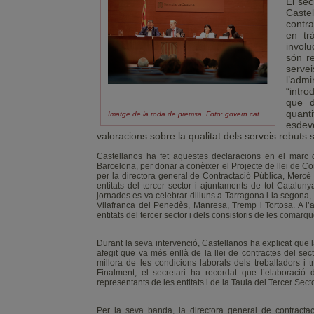
El sec
Caste
contr
en tr
involu
són r
servei
l’adm
“intro
que d
quant
Imatge de la roda de premsa. Foto: govern.cat.
esdev
valoracions sobre la qualitat dels serveis rebuts 
Castellanos ha fet aquestes declaracions en el marc 
Barcelona, per donar a conèixer el Projecte de llei de C
per la directora general de Contractació Pública, Mercè 
entitats del tercer sector i ajuntaments de tot Catalun
jornades es va celebrar dilluns a Tarragona i la segona,
Vilafranca del Penedès, Manresa, Tremp i Tortosa. A l’a
entitats del tercer sector i dels consistoris de les comarq
Durant la seva intervenció, Castellanos ha explicat que 
afegit que va més enllà de la llei de contractes del sect
millora de les condicions laborals dels treballadors i 
Finalment, el secretari ha recordat que l’elaboració d
representants de les entitats i de la Taula del Tercer Secto
Per la seva banda, la directora general de contract