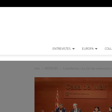
ENTREVISTES
EUROPA
COL·
Inici
NOTÍCIES
Castellanos: «La Llei de contractes 