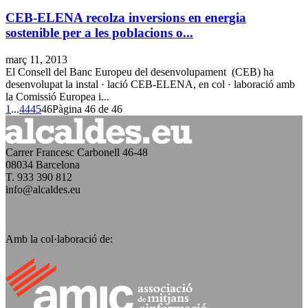
CEB-ELENA recolza inversions en energia
sostenible per a les poblacions o...
març 11, 2013
El Consell del Banc Europeu del desenvolupament (CEB) ha
desenvolupat la instal · lació CEB-ELENA, en col · laboració amb
la Comissió Europea i...
1
...
44
45
46
Pàgina 46 de 46
Carrer Francesc Carbonell 46-48
08034 Barcelona
T. 933 390 812
info@alcaldes.eu
Amb la col·laboració de: