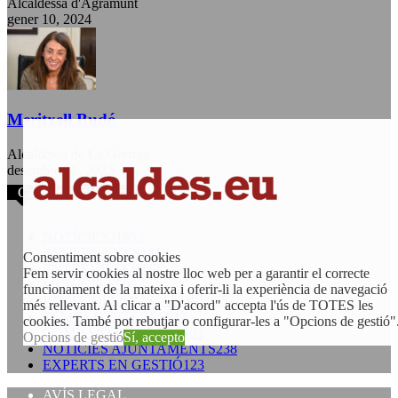
Alcaldessa d'Agramunt
gener 10, 2024
Meritxell Budó
Alcaldessa de La Garriga
desembre 18, 2023
Categories populars
NOTÍCIES
21853
AVUI FA ANYS
1418
Consentiment sobre cookies
ENTREVISTES
629
Fem servir cookies al nostre lloc web per a garantir el correcte
MUNICIPIS
506
funcionament de la mateixa i oferir-li la experiència de navegació
PACTE DELS ALCALDES
455
més rellevant. Al clicar a "D'acord" accepta l'ús de TOTES les
TEMES D'INTERÈS
312
cookies. També pot rebutjar o configurar-les a "Opcions de gestió"
COMISSIÓ EUROPEA
302
Opcions de gestió
Sí, accepto
NOTÍCIES AJUNTAMENTS
238
EXPERTS EN GESTIÓ
123
AVÍS LEGAL