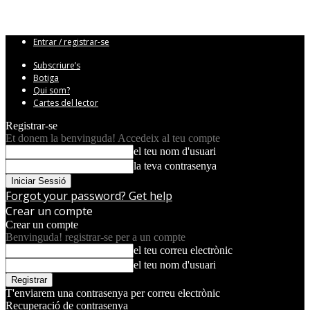
Entrar / registrar-se
Subscriure’s
Botiga
Qui som?
Cartes del lector
Registrar-se
Et donem la benvinguda! Accedeix al teu compte
el teu nom d'usuari
la teva contrasenya
Forgot your password? Get help
Crear un compte
Crear un compte
Benvinguda! registrar-se per a un compte
el teu correu electrònic
el teu nom d'usuari
T'enviarem una contrasenya per correu electrònic
Recuperació de contrasenya