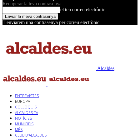
Recuperar la teva contrasenya
el teu correu electrònic
T'enviarem una contrasenya per correu electrònic
Alcaldes
ENTREVISTES
EUROPA
COL·LOQUIS
ALCALDES TV
NOTÍCIES
MUNICIPIS
MÉS
CLUB D’ALCALDES