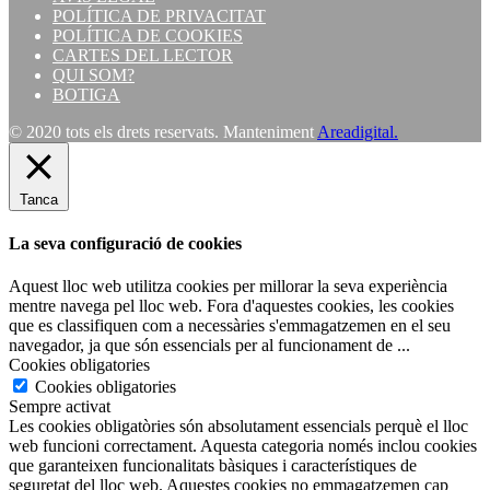
POLÍTICA DE PRIVACITAT
POLÍTICA DE COOKIES
CARTES DEL LECTOR
QUI SOM?
BOTIGA
© 2020 tots els drets reservats. Manteniment
Areadigital.
Tanca
La seva configuració de cookies
Aquest lloc web utilitza cookies per millorar la seva experiència
mentre navega pel lloc web. Fora d'aquestes cookies, les cookies
que es classifiquen com a necessàries s'emmagatzemen en el seu
navegador, ja que són essencials per al funcionament de
...
Cookies obligatories
Cookies obligatories
Sempre activat
Les cookies obligatòries són absolutament essencials perquè el lloc
web funcioni correctament. Aquesta categoria només inclou cookies
que garanteixen funcionalitats bàsiques i característiques de
seguretat del lloc web. Aquestes cookies no emmagatzemen cap