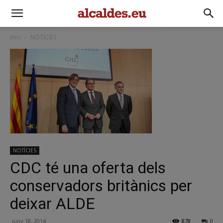
Inici
NOTÍCIES
NOTÍCIES
CDC té una oferta dels
conservadors britànics per
deixar ALDE
juny 18, 2014
878
0