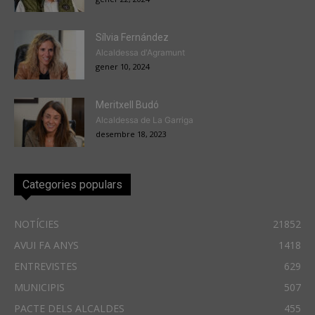
Sílvia Fernández
Alcaldessa d'Agramunt
gener 10, 2024
Meritxell Budó
Alcaldessa de La Garriga
desembre 18, 2023
Categories populars
NOTÍCIES
21852
AVUI FA ANYS
1418
ENTREVISTES
629
MUNICIPIS
507
PACTE DELS ALCALDES
455