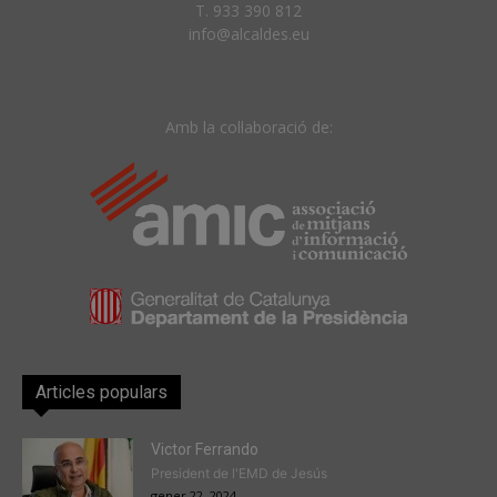
T. 933 390 812
info@alcaldes.eu
Amb la col·laboració de:
Articles populars
Victor Ferrando
President de l'EMD de Jesús
gener 22, 2024