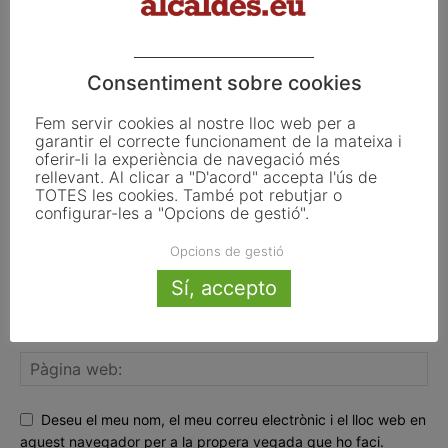
FER UN COMENTARI
Consentiment sobre cookies
Fem servir cookies al nostre lloc web per a
garantir el correcte funcionament de la mateixa i
oferir-li la experiència de navegació més
rellevant. Al clicar a "D'acord" accepta l'ús de
TOTES les cookies. També pot rebutjar o
configurar-les a "Opcions de gestió".
Opcions de gestió
Sí, accepto
Deseu el meu nom, el meu correu electrònic i el lloc web en
aquest navegador per a la propera vegada que ho faci.