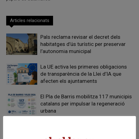
Articles relacionats
Pals reclama revisar el decret dels
habitatges d’ús turístic per preservar
l’autonomia municipal
La UE activa les primeres obligacions
de transparència de la Llei d’IA que
afecten els ajuntaments
El Pla de Barris mobilitza 117 municipis
catalans per impulsar la regeneració
urbana