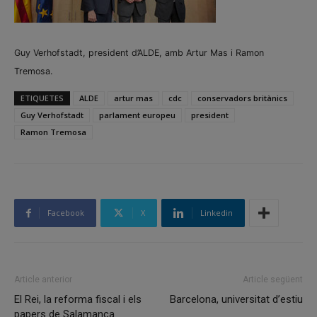
Guy Verhofstadt, president d’ALDE, amb Artur Mas i Ramon
Tremosa.
ETIQUETES
ALDE
artur mas
cdc
conservadors britànics
Guy Verhofstadt
parlament europeu
president
Ramon Tremosa
Facebook
X
Linkedin
Article anterior
Article següent
El Rei, la reforma fiscal i els
Barcelona, universitat d’estiu
papers de Salamanca