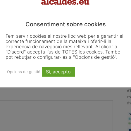
Consentiment sobre cookies
Fem servir cookies al nostre lloc web per a garantir el
correcte funcionament de la mateixa i oferir-li la
 les primeres obligacions
El Pla de Barris mobilitza 117
experiència de navegació més rellevant. Al clicar a
"D'acord" accepta l'ús de TOTES les cookies. També
ncia de la Llei d’IA que
municipis catalans per impulsar la
L
pot rebutjar o configurar-les a "Opcions de gestió".
 ajuntaments
regeneració urbana
o
L
Sí, accepto
Opcions de gestió
ju
El
d'
co
d'