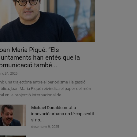
oan Maria Piqué: “Els
juntaments han entès que la
omunicació també...
rç 24, 2026
b una trajectòria entre el periodisme i la gestió
blica, Joan Maria Piqué reivindica el paper del món
cal en la projecció internacional de...
Michael Donaldson: «La
innovació urbana no té cap sentit
si no...
desembre 9, 2025