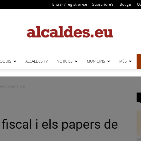
Entrar / registrar-se
Subscriure’s
Botiga
Qu
LOQUIS
ALCALDES TV
NOTÍCIES
MUNICIPIS
MÉS
Alcaldes
rs de Salamanca
 fiscal i els papers de