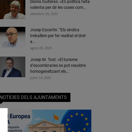
Dionís Guiteras: «En política falta
valentia per dir les coses com...
setembre 29, 2025
Josep Escartin: “Els síndics
treballem per fer realitat el dret
a...
agost 25, 2025
Josep M. Tost: «El turisme
d’escombraries es pot resoldre
homogeneïtzant els...
juliol 14, 2025
NOTÍCIES DELS AJUNTAMENTS