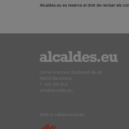
Alcaldes.eu es reserva el dret de revisar els co
Carrer Francesc Carbonell 46-48
08034 Barcelona
T. 933 390 812
info@alcaldes.eu
Amb la col·laboració de: