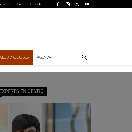
i som?
Cartes del lector
CLUB D’ALCALDES
AGENDA
EXPERTS EN GESTIÓ