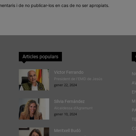
mentaris i de no publicar-los en cas de no ser apropiats.
Articles populars
Victor Ferrando
N
President de l'EMD de Jesús
A
gener 22, 2024
E
M
Sílvia Fernández
Alcaldessa d'Agramunt
P
gener 10, 2024
T
C
Meritxell Budó