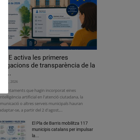
a UE activa les primeres
bligacions de transparència de la
lei...
liol 31, 2026
s ajuntaments que hagin incorporat eines
intel·ligència artificial en l'atenció ciutadana, la
municació o altres serveis municipals hauran
adaptar-se, a partir del 2 d'agost,...
El Pla de Barris mobilitza 117
municipis catalans per impulsar
la...