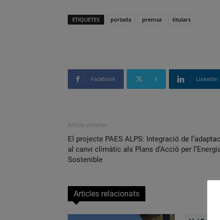
ETIQUETES
portada
premsa
titulars
Facebook
X
Linkedin
Article anterior
El projecte PAES ALPS: Integració de l’adapta
al canvi climàtic als Plans d’Acció per l’Energi
Sostenible
Articles relacionats