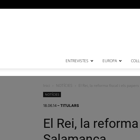
ENTREVISTES
EUROPA
COL·
Inici
NOTÍCIES
El Rei, la reforma fiscal i els pape
NOTÍCIES
18.06.14
– TITULARS
El Rei, la reforma
Salamanca