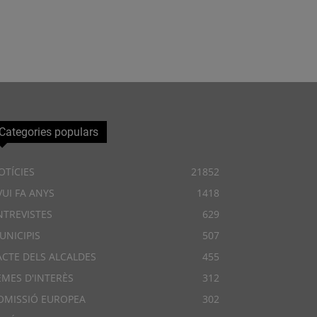
Categories populars
OTÍCIES
21852
VUI FA ANYS
1418
NTREVISTES
629
UNICIPIS
507
ACTE DELS ALCALDES
455
EMES D'INTERÈS
312
OMISSIÓ EUROPEA
302