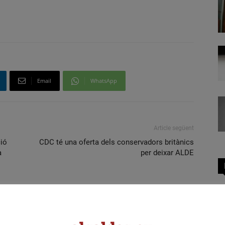
Email
WhatsApp
Article següent
ció
CDC té una oferta dels conservadors britànics
a
per deixar ALDE