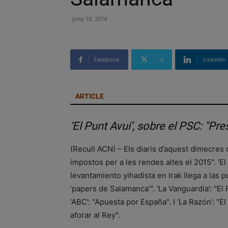
juny 18, 2014
Facebook
X
Linkedin
ARTICLE
‘El Punt Avui’, sobre el PSC: "Pres
(Recull ACN) – Els diaris d’aquest dimecres 
impostos per a les rendes altes el 2015". ‘El Pu
levantamiento yihadista en Irak llega a las p
‘papers de Salamanca’". ‘La Vanguardia’: "El 
‘ABC’: "Apuesta por España". I ‘La Razón’: "
aforar al Rey".