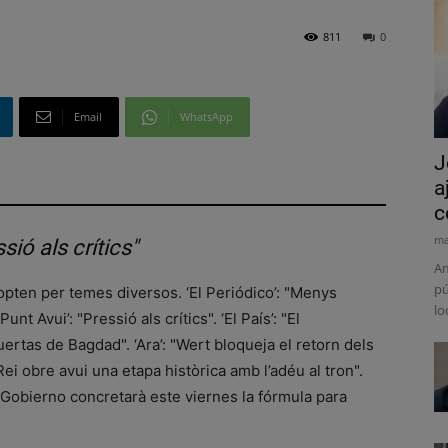
811
0
Email
WhatsApp
J
a
c
ma
sió als crítics"
Am
pú
opten per temes diversos. ‘El Periódico’: "Menys
lo
nt Avui’: "Pressió als crítics". ‘El País’: "El
uertas de Bagdad". ‘Ara’: "Wert bloqueja el retorn dels
Rei obre avui una etapa històrica amb l’adéu al tron".
El Gobierno concretarà este viernes la fórmula para