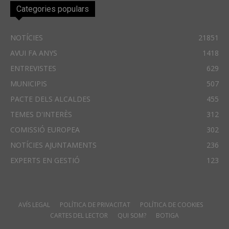
Categories populars
NOTÍCIES
21851
AVUI FA ANYS
1418
ENTREVISTES
629
MUNICIPIS
507
PACTE DELS ALCALDES
455
TEMES D'INTERÈS
312
COMISSIÓ EUROPEA
302
NOTÍCIES AJUNTAMENTS
236
EXPERTS EN GESTIÓ
123
AVÍS LEGAL
POLÍTICA DE PRIVACITAT
POLÍTICA DE COOKIES
CARTES DEL LECTOR
QUI SOM?
BOTIGA