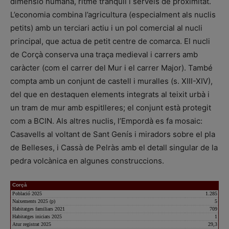
dimensió humana, ritme tranquil i serveis de proximitat.
L’economia combina l’agricultura (especialment als nuclis
petits) amb un terciari actiu i un pol comercial al nucli
principal, que actua de petit centre de comarca. El nucli
de Corçà conserva una traça medieval i carrers amb
caràcter (com el carrer del Mur i el carrer Major). També
compta amb un conjunt de castell i muralles (s. XIII-XIV),
del que en destaquen elements integrats al teixit urbà i
un tram de mur amb espitlleres; el conjunt està protegit
com a BCIN. Als altres nuclis, l’Empordà es fa mosaic:
Casavells al voltant de Sant Genís i miradors sobre el pla
de Belleses, i Cassà de Pelràs amb el detall singular de la
pedra volcànica en algunes construccions.