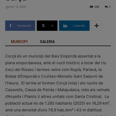
gener 12, 2026
240
0
Facebook
X
Linkedin
MUNICIPI
GALERIA
Corçà és un municipi del Baix Empordà assentat a la
plana empordanesa, amb el nucli històric a tocar del riu
(rec) del Rissec i termes veïns com Rupià, Parlavà, la
Bisbal d’Empordà o Cruïlles-Monells-Sant Sadurní de
l’Heura. El terme el formen Corçà (vila) i els nuclis de
Casavells, Cassà de Pelràs i Matajudaica, més els veïnats
d’Anyells i Planils (i altres unitats com Santa Cristina). La
població actual és de 1.285 habitants (2025) en 16,29 km²,
amb una densitat d’uns 78,9 hab./km² i 43 m d’altitud: