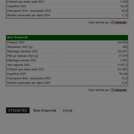
ETIQUETES
Baix Empordà
Corçà