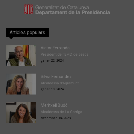
Articles populars
Victor Ferrando
President de l'EMD de Jesús
gener 22, 2024
Sílvia Fernández
Alcaldessa d'Agramunt
gener 10, 2024
Meritxell Budó
Alcaldessa de La Garriga
desembre 18, 2023