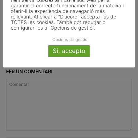
Fem servir cookies al nostre lloc web per a
garantir el correcte funcionament de la mateixa i
oferir-li la experiència de navegació més
rellevant. Al clicar a "D'acord" accepta l'ús de
Andorra la Vella
TOTES les cookies. També pot rebutjar o
configurar-les a "Opcions de gestió".
Opcions de gestió
Sí, accepto
FER UN COMENTARI