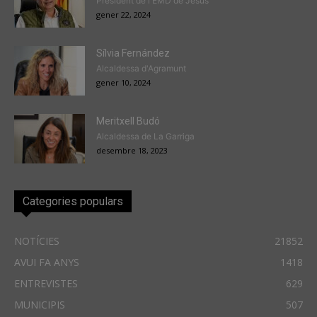
President de l'EMD de Jesús
gener 22, 2024
Sílvia Fernández
Alcaldessa d'Agramunt
gener 10, 2024
Meritxell Budó
Alcaldessa de La Garriga
desembre 18, 2023
Categories populars
NOTÍCIES
21852
AVUI FA ANYS
1418
ENTREVISTES
629
MUNICIPIS
507