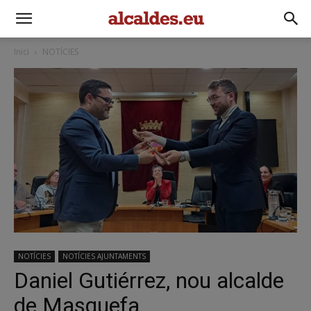
Inici
NOTÍCIES
NOTÍCIES
NOTÍCIES AJUNTAMENTS
Daniel Gutiérrez, nou alcalde
de Masquefa