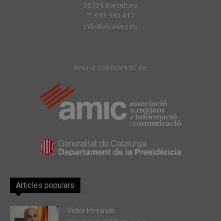
08034 Barcelona
T. 933 390 812
info@alcaldes.eu
Amb la col·laboració de:
Articles populars
Victor Ferrando