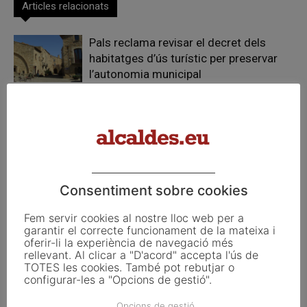
Articles relacionats
Pals reclama revisar el decret dels
habitatges d’ús turístic per preservar
l’autonomia municipal
La UE activa les primeres obligacions
de transparència de la Llei d’IA que
afecten els ajuntaments
El Pla de Barris mobilitza 117 municipis
Consentiment sobre cookies
catalans per impulsar la regeneració
urbana
Fem servir cookies al nostre lloc web per a
garantir el correcte funcionament de la mateixa i
oferir-li la experiència de navegació més
rellevant. Al clicar a "D'acord" accepta l'ús de
TOTES les cookies. També pot rebutjar o
configurar-les a "Opcions de gestió".
FER UN COMENTARI
Opcions de gestió