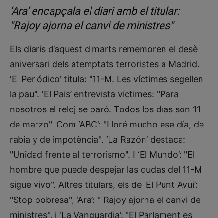
‘Ara’ encapçala el diari amb el titular:
"Rajoy ajorna el canvi de ministres"
Els diaris d’aquest dimarts rememoren el desè
aniversari dels atemptats terroristes a Madrid.
‘El Periódico’ titula: "11-M. Les víctimes segellen
la pau". ‘El País’ entrevista víctimes: "Para
nosotros el reloj se paró. Todos los días son 11
de marzo". Com ‘ABC’: "Lloré mucho ese día, de
rabia y de impotència". ‘La Razón’ destaca:
"Unidad frente al terrorismo". I ‘El Mundo’: "El
hombre que puede despejar las dudas del 11-M
sigue vivo". Altres titulars, els de ‘El Punt Avui’:
"Stop pobresa", ‘Ara’: " Rajoy ajorna el canvi de
ministres", i ‘La Vanguardia’: "El Parlament es