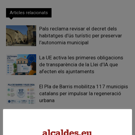
Articles relacionats
Pals reclama revisar el decret dels
habitatges d’ús turístic per preservar
l’autonomia municipal
La UE activa les primeres obligacions
de transparència de la Llei d’IA que
afecten els ajuntaments
El Pla de Barris mobilitza 117 municipis
catalans per impulsar la regeneració
urbana