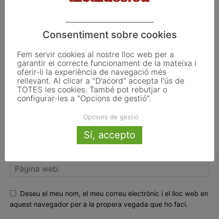
FER UN COMENTARI
Consentiment sobre cookies
Fem servir cookies al nostre lloc web per a
garantir el correcte funcionament de la mateixa i
oferir-li la experiència de navegació més
rellevant. Al clicar a "D'acord" accepta l'ús de
TOTES les cookies. També pot rebutjar o
configurar-les a "Opcions de gestió".
Opcions de gestió
Sí, accepto
Deseu el meu nom, el meu correu electrònic i el lloc web en
aquest navegador per a la propera vegada que ho faci.