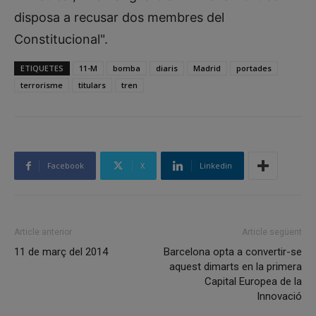
disposa a recusar dos membres del
Constitucional".
ETIQUETES
11-M
bomba
diaris
Madrid
portades
terrorisme
titulars
tren
Facebook
X
Linkedin
Article anterior
Article següent
11 de març del 2014
Barcelona opta a convertir-se
aquest dimarts en la primera
Capital Europea de la
Innovació