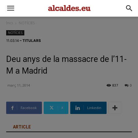
Inici
NOTÍCIES
NOTÍCIES
11.03.14
– TITULARS
Deu anys de la massacre de l’11-
M a Madrid
març 11, 2014
837
0
Facebook
X
Linkedin
ARTICLE