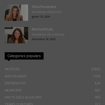
Sílvia Fernández
Alcaldessa d'Agramunt
gener 10, 2024
Meritxell Budó
Alcaldessa de La Garriga
desembre 18, 2023
Categories populars
NOTÍCIES
21852
AVUI FA ANYS
1418
ENTREVISTES
629
MUNICIPIS
507
PACTE DELS ALCALDES
455
TEMES D'INTERÈS
312