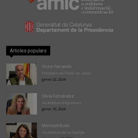
Articles populars
Victor Ferrando
President de l'EMD de Jesús
gener 22, 2024
Sílvia Fernández
Alcaldessa d'Agramunt
gener 10, 2024
Meritxell Budó
Alcaldessa de La Garriga