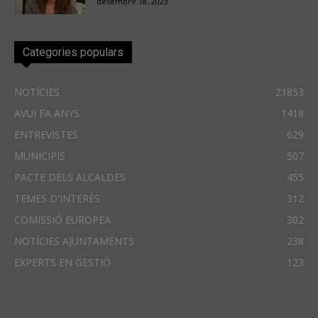
desembre 18, 2023
Categories populars
NOTÍCIES
21853
AVUI FA ANYS
1418
ENTREVISTES
629
MUNICIPIS
507
PACTE DELS ALCALDES
455
TEMES D'INTERÈS
312
COMISSIÓ EUROPEA
302
NOTÍCIES AJUNTAMENTS
238
EXPERTS EN GESTIÓ
123