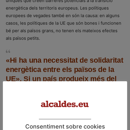
úniques que creen barreres potencials a la transició
energètica dels territoris europeus. Les polítiques
europees de vegades també en són la causa: en alguns
casos, les polítiques de la UE que són bones i funcionen
bé per als països grans, no tenen els mateixos efectes
als països petits.
«Hi ha una necessitat de solidaritat
energètica entre els països de la
UE». Si un país produeix més del
que necessita, l’energia extra no
s’ha de vendre a altres països amb
preus competitius, sinó des d’un
principi de solidaritat, assegurant
preus assequibles”
Consentiment sobre cookies