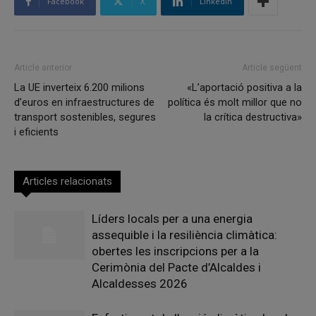
Facebook
X
Linkedin
Article anterior
Article següent
La UE inverteix 6.200 milions
«L’aportació positiva a la
d’euros en infraestructures de
política és molt millor que no
transport sostenibles, segures
la crítica destructiva»
i eficients
Articles relacionats
Líders locals per a una energia
assequible i la resiliència climàtica:
obertes les inscripcions per a la
Cerimònia del Pacte d’Alcaldes i
Alcaldesses 2026