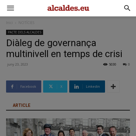
Inici
NOTÍCIES
PACTE DELS ALCALDES
Diàleg de governança
multinivell en temps de crisi
juny 23, 2023
5030
0
Facebook
X
Linkedin
ARTICLE