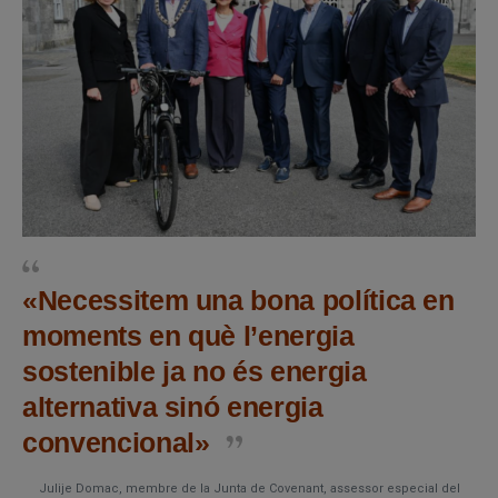
«Necessitem una bona política en
moments en què l’energia
sostenible ja no és energia
alternativa sinó energia
convencional»
Julije Domac, membre de la Junta de Covenant, assessor especial del