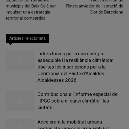
Diputació de Tarragona i
l’accessibilitat de
municipis del Baix Gaià per
l’intercanviador de l’estació de
impulsar una estratègia
Clot de Barcelona
territorial compartida
Articles relacionats
Líders locals per a una energia
assequible i la resiliència climàtica:
obertes les inscripcions per a la
Cerimònia del Pacte d’Alcaldes i
Alcaldesses 2026
Contribucions a l’informe especial de
l’IPCC sobre el canvi climàtic i les
ciutats
Accelerant la mobilitat urbana
sostenible: una conversa amb EIT