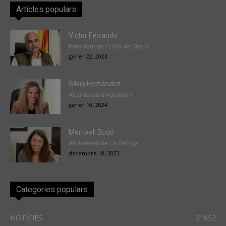
Articles populars
Victor Ferrando
President de l'EMD de Jesús
gener 22, 2024
Sílvia Fernández
Alcaldessa d'Agramunt
gener 10, 2024
Meritxell Budó
Alcaldessa de La Garriga
desembre 18, 2023
Categories populars
NOTÍCIES
21852