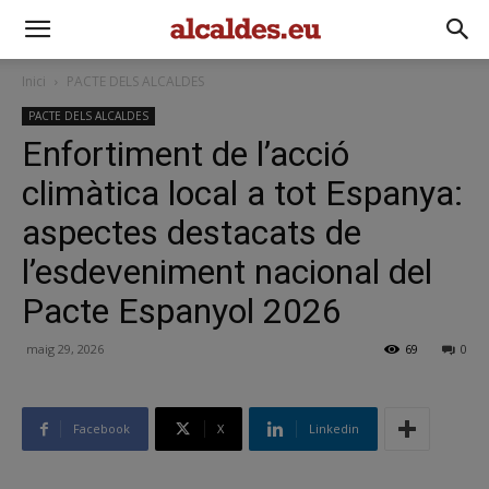
Inici
PACTE DELS ALCALDES
PACTE DELS ALCALDES
Enfortiment de l’acció
climàtica local a tot Espanya:
aspectes destacats de
l’esdeveniment nacional del
Pacte Espanyol 2026
maig 29, 2026
69
0
Facebook
X
Linkedin