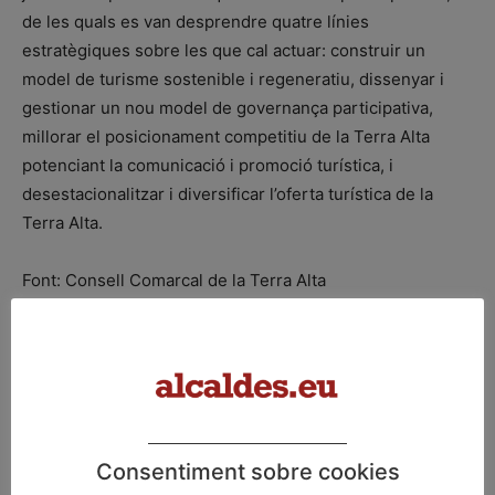
de les quals es van desprendre quatre línies
estratègiques sobre les que cal actuar: construir un
model de turisme sostenible i regeneratiu, dissenyar i
gestionar un nou model de governança participativa,
millorar el posicionament competitiu de la Terra Alta
potenciant la comunicació i promoció turística, i
desestacionalitzar i diversificar l’oferta turística de la
Terra Alta.
Font: Consell Comarcal de la Terra Alta
ETIQUETES
Consell Comarcal Terra Alta
Terra Alta Més
turisme
Consentiment sobre cookies