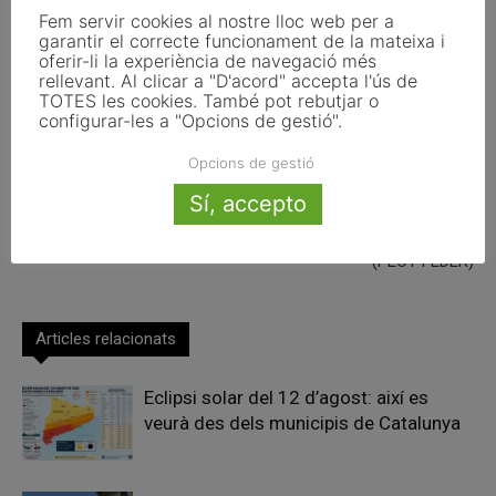
Facebook
X
Linkedin
Fem servir cookies al nostre lloc web per a
garantir el correcte funcionament de la mateixa i
oferir-li la experiència de navegació més
rellevant. Al clicar a "D'acord" accepta l'ús de
TOTES les cookies. També pot rebutjar o
Article anterior
Article següent
configurar-les a "Opcions de gestió".
Govern i Moncloa tanquen
Creació de recursos didàctics
Opcions de gestió
l’acord per la B-40 a canvi de
per dur a terme en el marc de
914 milions per a
les visites a l’exposició
Sí, accepto
infraestructures
permanent que integrarà el
Centre d’Interpretació Burés
(PECT-FEDER)
Articles relacionats
Eclipsi solar del 12 d’agost: així es
veurà des dels municipis de Catalunya