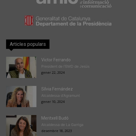
Articles populars
Victor Ferrando
President de l'EMD de Jesús
gener 22, 2024
Sílvia Fernández
Alcaldessa d'Agramunt
gener 10, 2024
Meritxell Budó
Alcaldessa de La Garriga
desembre 18, 2023