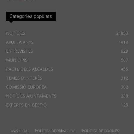
Categories populars
NOTÍCIES
21853
AVUI FA ANYS
1418
ENTREVISTES
629
MUNICIPIS
507
PACTE DELS ALCALDES
455
TEMES D'INTERÈS
312
COMISSIÓ EUROPEA
302
NOTÍCIES AJUNTAMENTS
238
EXPERTS EN GESTIÓ
123
AVÍS LEGAL
POLÍTICA DE PRIVACITAT
POLÍTICA DE COOKIES