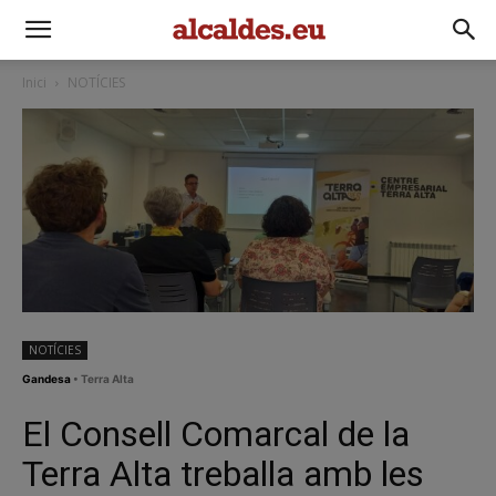
Inici
NOTÍCIES
NOTÍCIES
Gandesa
• Terra Alta
El Consell Comarcal de la
Terra Alta treballa amb les