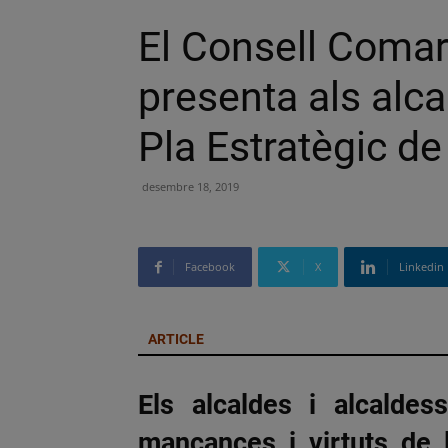
El Consell Comar
presenta als alc
Pla Estratègic d
desembre 18, 2019
Facebook
X
Linkedin
ARTICLE
Els alcaldes i alcalde
mancances i virtuts de 