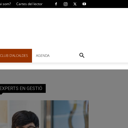
i som?
Cartes del lector
CLUB D’ALCALDES
AGENDA
EXPERTS EN GESTIÓ