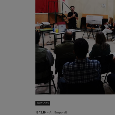
NOTÍCIES
18.12.19
• Alt Empordà