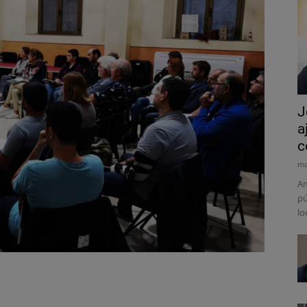
J
a
c
ma
Am
pú
lo