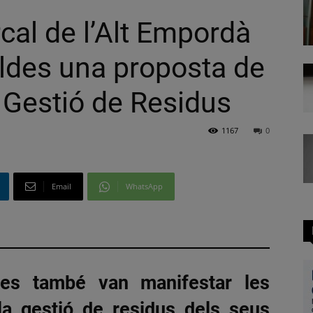
cal de l’Alt Empordà
aldes una proposta de
e Gestió de Residus
1167
0
Email
WhatsApp
sses també van manifestar les
la gestió de residus dels seus