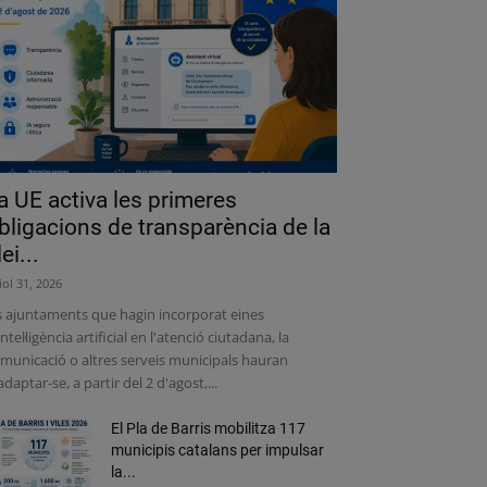
a UE activa les primeres
bligacions de transparència de la
lei...
liol 31, 2026
s ajuntaments que hagin incorporat eines
intel·ligència artificial en l'atenció ciutadana, la
municació o altres serveis municipals hauran
adaptar-se, a partir del 2 d'agost,...
El Pla de Barris mobilitza 117
municipis catalans per impulsar
la...