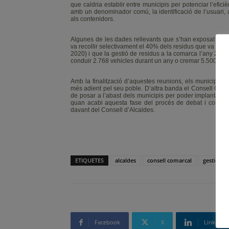
que caldria establir entre municipis per potenciar l’eficiè
amb un denominador comú, la identificació de l’usuari, a
als contenidors.
Algunes de les dades rellevants que s’han exposat als 
va recollir selectivament el 40% dels residus que va gen
2020) i que la gestió de residus a la comarca l’any 201
conduir 2.768 vehicles durant un any o cremar 5.500.100 
Amb la finalització d’aquestes reunions, els municipis 
més adient pel seu poble. D’altra banda el Consell Comar
de posar a l’abast dels municipis per poder implantar aq
quan acabi aquesta fase del procés de debat i consens
davant del Consell d’Alcaldes.
ETIQUETES
alcaldes
consell comarcal
gestió
Facebook
X
Linkedin