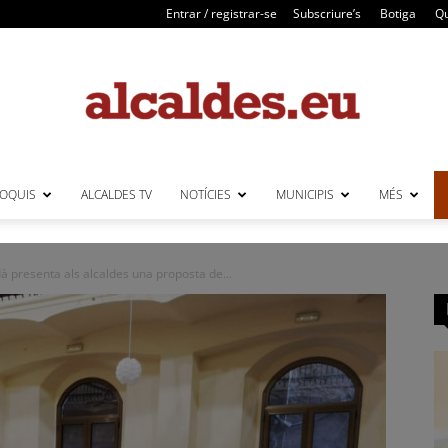
Entrar / registrar-se
Subscriure’s
Botiga
Qu
LOQUIS
ALCALDES TV
NOTÍCIES
MUNICIPIS
MÉS
Alcaldes
à presenta als alcaldes una proposta de...