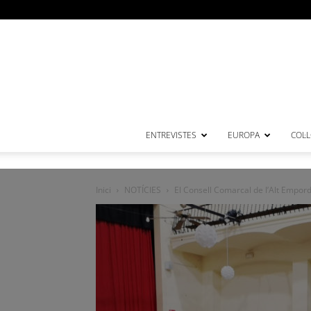
ENTREVISTES
EUROPA
COL·
Inici
NOTÍCIES
El Consell Comarcal de l’Alt Empord