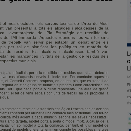
 el mes d’octubre, els serveis tècnics de l’Àrea de Medi
nt van presentar a tots els alcaldes i alcaldesses de la
ca l’avantprojecte del Pla Estratègic de recollida de
us de l’Alt Empordà. Aquestes reunions -es van fer cinc
 de treball- van servir per establir un debat entre els
ipis per tal de planificar les polítiques en matèria de
lida de residus. Els alcaldes i alcaldesses també van
L
star les mancances i virtuts de la gestió de residus dels
o
espectius municipis.
L
ncipals dificultats per a la recollida de residus que s’han detectat,
ju
levat cost d’aquests serveis i l’incivisme. Per combatre aquestes
tats, el Consell Comarcal proposa, en aquest pla, que es treballi de
El
regular en cinc grups de municipis propers i amb característiques
nts. Tot i que cada poble o ciutat representa una àrea de gestió
d'
dent, el fet de tenir espais conjunts de treball ha de propiciar la
co
sidus.
d'
s a entomar el repte de la transició ecològica i encaminar les accions
cient i coherent per arribar a una comarca més sostenible. Per fer-ho
ecollida més adient a cada municipi segons les seves necessitats i
rtura amb targeta, model porta a porta o model mixt). A causa de la
mplantar un sol model a tota la comarca, per tant, el futur model de
 conjunt de models diferents tenint en compte les possibles sinergies