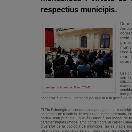
respectius municipis.
Durant
Ambie
comar
resid
grups
munic
recol
manife
seus r
Les pri
són l’e
dificul
manera 
Imatge de la reunió. Foto: CCAE.
sembla
indepen
cooperació entre ajuntaments pel que fa a la gestió de re
El Pla Estratègic vol ser una eina per ajudar als municipi
comarcals de recollida de residus de forma ordenada, efi
parteix d’un punt clau, que és l’elecció del model de r
característiques (model amb contenidors al carrer i obe
diversitat de la tipologia de municipis, no és viable i
recollida de la comarca serà un multimodel, és a dir, un