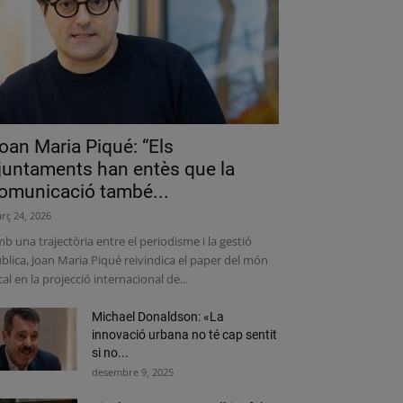
oan Maria Piqué: “Els
juntaments han entès que la
omunicació també...
rç 24, 2026
b una trajectòria entre el periodisme i la gestió
blica, Joan Maria Piqué reivindica el paper del món
cal en la projecció internacional de...
Michael Donaldson: «La
innovació urbana no té cap sentit
si no...
desembre 9, 2025