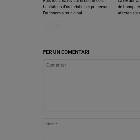
Pals reclama revisar el decret dels
La UE activa
habitatges d’ús turístic per preservar
de transparè
l’autonomia municipal
afecten els
FER UN COMENTARI