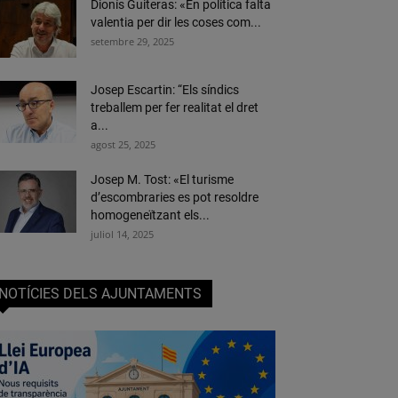
Dionís Guiteras: «En política falta
valentia per dir les coses com...
setembre 29, 2025
Josep Escartin: “Els síndics
treballem per fer realitat el dret
a...
agost 25, 2025
Josep M. Tost: «El turisme
d’escombraries es pot resoldre
homogeneïtzant els...
juliol 14, 2025
NOTÍCIES DELS AJUNTAMENTS