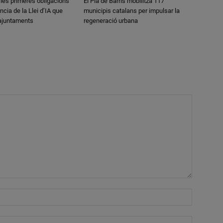
 les primeres obligacions
El Pla de Barris mobilitza 117
ncia de la Llei d’IA que
municipis catalans per impulsar la
 ajuntaments
regeneració urbana