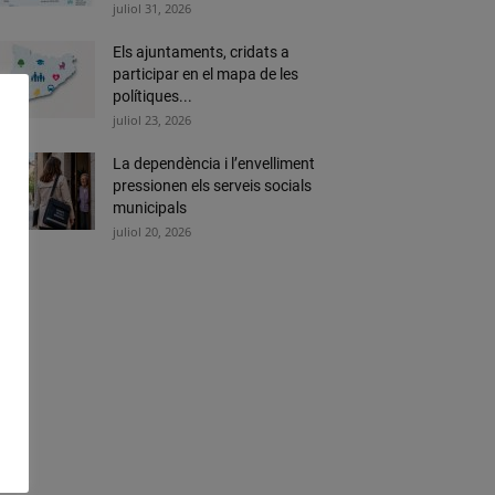
juliol 31, 2026
Els ajuntaments, cridats a
participar en el mapa de les
polítiques...
juliol 23, 2026
La dependència i l’envelliment
pressionen els serveis socials
municipals
juliol 20, 2026