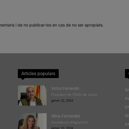
mentaris i de no publicar-los en cas de no ser apropiats.
Articles populars
Victor Ferrando
N
President de l'EMD de Jesús
A
gener 22, 2024
E
M
Sílvia Fernández
Alcaldessa d'Agramunt
P
gener 10, 2024