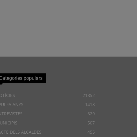
Categories populars
OTÍCIES
21852
VUI FA ANYS
1418
NTREVISTES
629
UNICIPIS
507
ACTE DELS ALCALDES
455