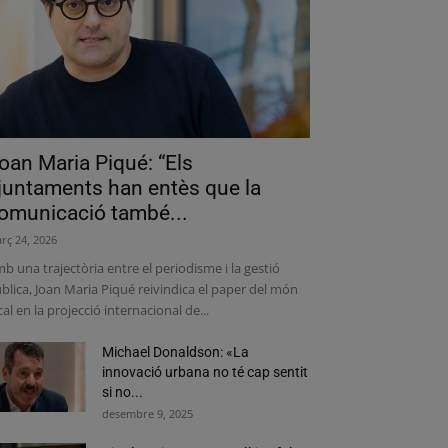
oan Maria Piqué: “Els
juntaments han entès que la
omunicació també...
rç 24, 2026
b una trajectòria entre el periodisme i la gestió
blica, Joan Maria Piqué reivindica el paper del món
cal en la projecció internacional de...
Michael Donaldson: «La
innovació urbana no té cap sentit
si no...
desembre 9, 2025