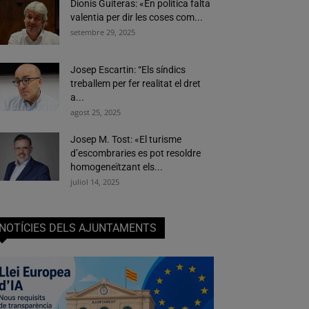
Dionís Guiteras: «En política falta
valentia per dir les coses com...
setembre 29, 2025
Josep Escartin: “Els síndics
treballem per fer realitat el dret
a...
agost 25, 2025
Josep M. Tost: «El turisme
d’escombraries es pot resoldre
homogeneïtzant els...
juliol 14, 2025
NOTÍCIES DELS AJUNTAMENTS