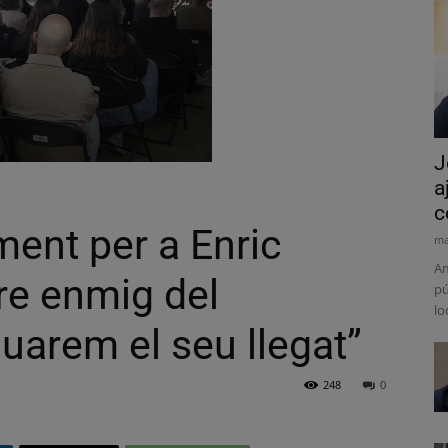
J
a
c
ment per a Enric
ma
Am
ure enmig del
pú
lo
uarem el seu llegat”
248
0