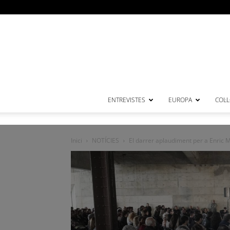
ENTREVISTES
EUROPA
COL·
Inici
NOTÍCIES
El darrer aplaudiment per a Enric M