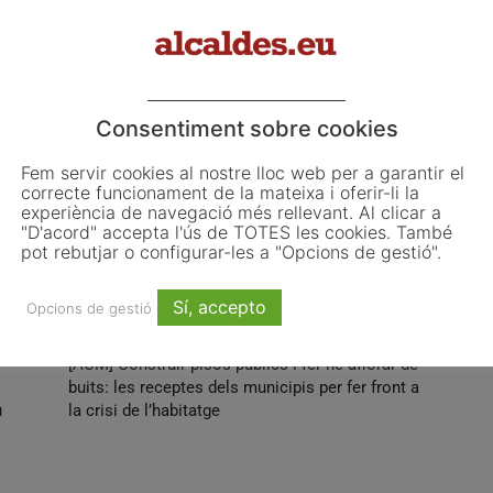
regio7
Taula Tercer Sector
Consentiment sobre cookies
Fem servir cookies al nostre lloc web per a garantir el
correcte funcionament de la mateixa i oferir-li la
experiència de navegació més rellevant. Al clicar a
Email
WhatsApp
"D'acord" accepta l'ús de TOTES les cookies. També
pot rebutjar o configurar-les a "Opcions de gestió".
Sí, accepto
Opcions de gestió
Article següent
[ACM] Construir pisos públics i fer-ne aflorar de
buits: les receptes dels municipis per fer front a
u
la crisi de l’habitatge