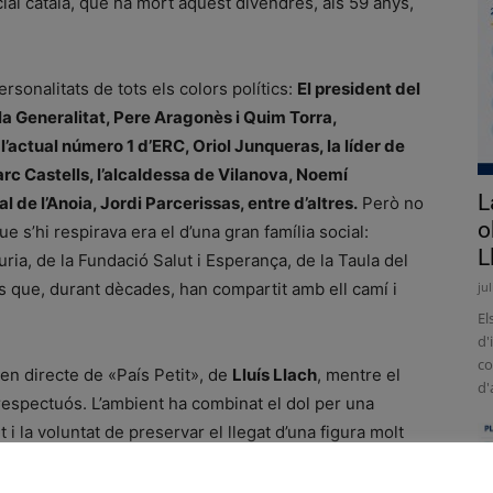
al català, que ha mort aquest divendres, als 59 anys,
ersonalitats de tots els colors polítics:
El president del
la Generalitat, Pere Aragonès i Quim Torra,
l’actual número 1 d’ERC, Oriol Junqueras, la líder de
arc Castells, l’alcaldessa de Vilanova, Noemí
L
 de l’Anoia, Jordi Parcerissas, entre d’altres.
Però no
o
ue s’hi respirava era el d’una gran família social:
L
ia, de la Fundació Salut i Esperança, de la Taula del
is que, durant dècades, han compartit amb ell camí i
ju
El
d'
co
en directe de «País Petit», de
Lluís Llach
, mentre el
d'
i respectuós. L’ambient ha combinat el dol per una
i la voluntat de preservar el llegat d’una figura molt