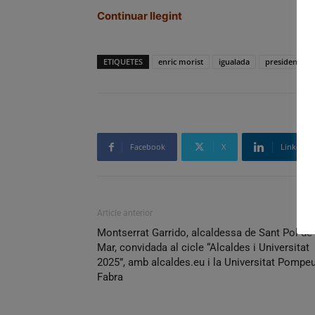
Continuar llegint
ETIQUETES
enric morist
igualada
president
Facebook
X
Linkedin
Article anterior
Montserrat Garrido, alcaldessa de Sant Pol de
Mar, convidada al cicle “Alcaldes i Universitat
2025”, amb alcaldes.eu i la Universitat Pompe
Fabra