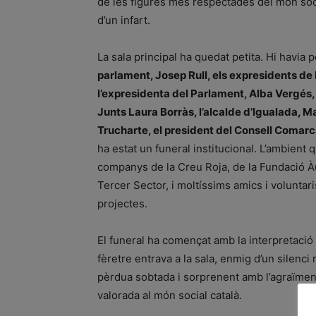
de les figures més respectades del món soci
d’un infart.
La sala principal ha quedat petita. Hi havia p
parlament, Josep Rull, els expresidents de 
l’expresidenta del Parlament, Alba Vergés, 
Junts Laura Borràs, l’alcalde d’Igualada, M
Trucharte, el president del Consell Comarcal
ha estat un funeral institucional. L’ambient q
companys de la Creu Roja, de la Fundació Àur
Tercer Sector, i moltíssims amics i voluntar
projectes.
El funeral ha començat amb la interpretació 
fèretre entrava a la sala, enmig d’un silenc
pèrdua sobtada i sorprenent amb l’agraïment 
valorada al món social català.