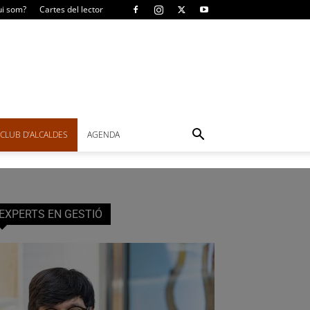
i som?
Cartes del lector
CLUB D’ALCALDES
AGENDA
EXPERTS EN GESTIÓ