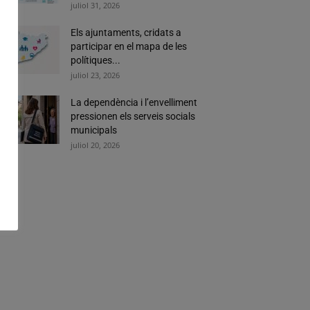
juliol 31, 2026
Els ajuntaments, cridats a
participar en el mapa de les
polítiques...
juliol 23, 2026
La dependència i l’envelliment
pressionen els serveis socials
municipals
juliol 20, 2026