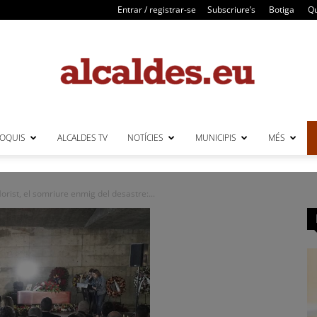
Entrar / registrar-se
Subscriure’s
Botiga
Qu
LOQUIS
ALCALDES TV
NOTÍCIES
MUNICIPIS
MÉS
Alcaldes
orist, el somriure enmig del desastre:...