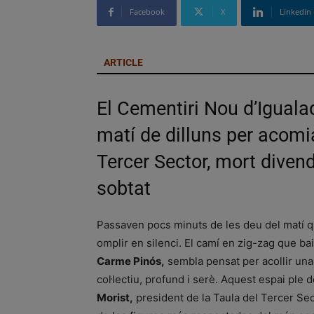
Facebook
X
Linkedin
ARTICLE
El Cementiri Nou d’Iguala
matí de dilluns per acomia
Tercer Sector, mort divend
sobtat
Passaven pocs minuts de les deu del matí 
omplir en silenci. El camí en zig-zag que ba
Carme Pinós,
sembla pensat per acollir una 
col·lectiu, profund i serè. Aquest espai ple
Morist,
president de la Taula del Tercer Sec