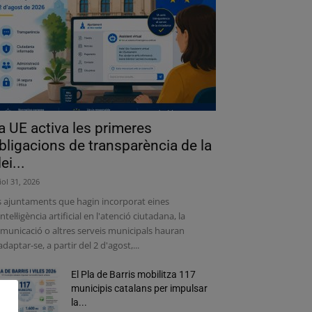
a UE activa les primeres
bligacions de transparència de la
lei...
liol 31, 2026
s ajuntaments que hagin incorporat eines
intel·ligència artificial en l'atenció ciutadana, la
municació o altres serveis municipals hauran
adaptar-se, a partir del 2 d'agost,...
El Pla de Barris mobilitza 117
municipis catalans per impulsar
la...