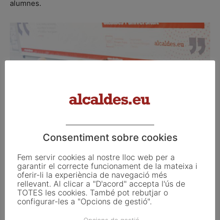
alumnes.
Consentiment sobre cookies
Fem servir cookies al nostre lloc web per a
garantir el correcte funcionament de la mateixa i
Un alumne
li pregunta com és la gestió de la diversitat
oferir-li la experiència de navegació més
rellevant. Al clicar a "D'acord" accepta l'ús de
geogràfica i la integració de persones nouvingudes al
TOTES les cookies. També pot rebutjar o
seu municipi. La Sra. Garrido explica que, en efecte, hi ha
configurar-les a "Opcions de gestió".
moltes persones que venen d’altres països i que se’ls
Opcions de gestió