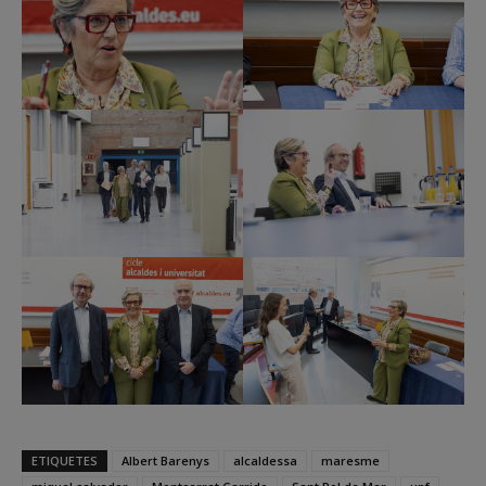
ETIQUETES
Albert Barenys
alcaldessa
maresme