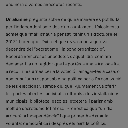
enumera diverses anècdotes recents.
Un alumne
pregunta sobre de quina manera es pot lluitar
per l’independentisme des d’un ajuntament. L’alcaldessa
admet que “mai” s’hauria pensat “tenir un 1 d’octubre el
2017”. I creu que l’èxit del que es va aconseguir va
dependre del “secretisme i la bona organització”.
Recorda nombroses anècdotes d’aquell dia, com ara
demanar-li a un regidor que la portés a una altra localitat
a recollir les urnes per a la votació i amagar-les a casa, o
nomenar “una responsable no política per a l’organització
de les eleccions”. També diu que l’Ajuntament va oferir
les portes obertes, activitats culturals a les instal·lacions
municipals: biblioteca, escoles, etcètera, i parlar amb
molt de secretisme tot el dia. Pronostica que “un dia
arribarà la independència” i que primer ha d’anar la
voluntat democràtica i després els partits polítics.