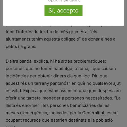
ofereixen cursos de català i “parelles lingüístiques”.
Recorda la necessitat d’aprendre la llengua local per
Sí, accepto
poder integrar-se bé i que, en la seva infantesa, no va
poder estudiar-la perquè estava prohibit, però que va
tenir l’interès de fer-ho de més gran. Ara, “els
ajuntaments tenim aquesta obligació” de donar eines a
petits i a grans.
D’altra banda, explica, hi ha altres problemàtiques:
persones que no tenen habitatge, o feina, i que causen
incidències per obtenir diners d’algun lloc. Diu que
aquest “és un terreny pantanós” en què no qualsevol ajut
és vàlid. Explica que estan assumint una gran despesa en
oferir una targeta-moneder a persones necessitades. “La
llista és enorme” i les persones beneficiàries de les
meses d’emergència, indicades per la Generalitat, estan
ocupant recursos que estarien destinats a la població