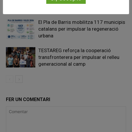
de transparència de la Llei d’IA que
afecten els ajuntaments
El Pla de Barris mobilitza 117 municipis
catalans per impulsar la regeneració
urbana
TESTAREG reforça la cooperació
transfronterera per impulsar el relleu
generacional al camp
FER UN COMENTARI