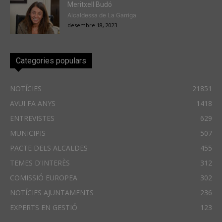
Meritxell Budó
Alcaldessa de La Garriga
desembre 18, 2023
Categories populars
NOTÍCIES
21851
AVUI FA ANYS
1418
ENTREVISTES
629
MUNICIPIS
507
PACTE DELS ALCALDES
455
TEMES D'INTERÈS
312
COMISSIÓ EUROPEA
302
NOTÍCIES AJUNTAMENTS
236
EXPERTS EN GESTIÓ
123