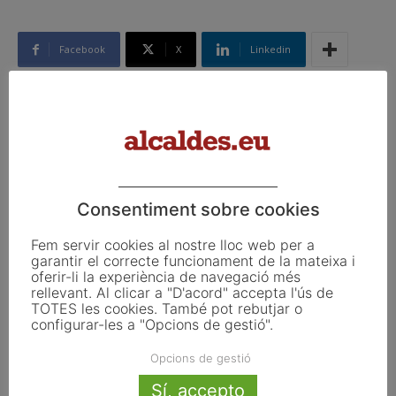
Facebook
X
Linkedin
Article anterior
Article següent
Esmorzars alcaldes.eu:
El projecte SOULFOOD culmina
“Compromisos per limitar la
dos anys de treball amb una
vulnerabilitat social: els nous
aplicació digital que ajuda a
Consentiment sobre cookies
reptes”
disminuir les pèrdues
alimentàries i el seu
Fem servir cookies al nostre lloc web per a
aprofitament per part
garantir el correcte funcionament de la mateixa i
d’iniciatives socials
oferir-li la experiència de navegació més
rellevant. Al clicar a "D'acord" accepta l'ús de
TOTES les cookies. També pot rebutjar o
configurar-les a "Opcions de gestió".
Articles relacionats
Opcions de gestió
La UE activa les primeres obligacions
Sí, accepto