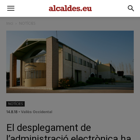
Inici
NOTÍCIES
NOTÍCIES
14.8.18
• Vallès Occidental
El desplegament de
l’administració electrònica ha