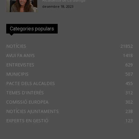
Alcaldessa de La Garriga
desembre 18, 2023
Categories populars
NOTÍCIES
21852
AVUI FA ANYS
1418
ENTREVISTES
629
MUNICIPIS
507
PACTE DELS ALCALDES
455
TEMES D'INTERÈS
312
COMISSIÓ EUROPEA
302
NOTÍCIES AJUNTAMENTS
238
EXPERTS EN GESTIÓ
123