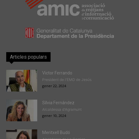
Articles populars
Victor Ferrando
President de l'EMD de Jesús
gener 22, 2024
Sílvia Fernández
Alcaldessa d'Agramunt
gener 10, 2024
Meritxell Budó