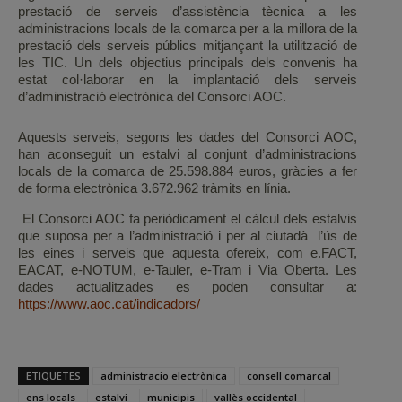
prestació de serveis d’assistència tècnica a les
administracions locals de la comarca per a la millora de la
prestació dels serveis públics mitjançant la utilització de
les TIC. Un dels objectius principals dels convenis ha
estat col·laborar en la implantació dels serveis
d’administració electrònica del Consorci AOC.
Aquests serveis, segons les dades del Consorci AOC,
han aconseguit un estalvi al conjunt d’administracions
locals de la comarca de 25.598.884 euros, gràcies a fer
de forma electrònica 3.672.962 tràmits en línia.
El Consorci AOC fa periòdicament el càlcul dels estalvis
que suposa per a l’administració i per al ciutadà l’ús de
les eines i serveis que aquesta ofereix, com e.FACT,
EACAT, e-NOTUM, e-Tauler, e-Tram i Via Oberta. Les
dades actualitzades es poden consultar a:
https://www.aoc.cat/indicadors/
ETIQUETES
administracio electrònica
consell comarcal
ens locals
estalvi
municipis
vallès occidental