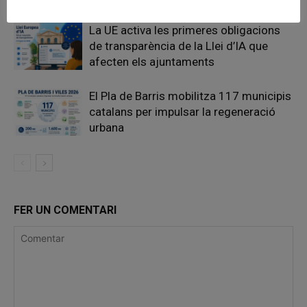
La UE activa les primeres obligacions
de transparència de la Llei d’IA que
afecten els ajuntaments
El Pla de Barris mobilitza 117 municipis
catalans per impulsar la regeneració
urbana
FER UN COMENTARI