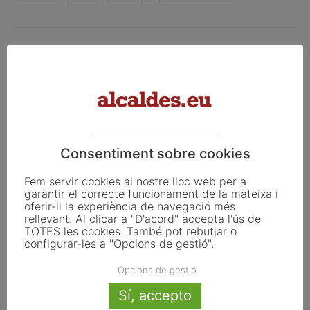
Facebook
X
Linkedin
Article anterior
Article següent
Consentiment sobre cookies
El Govern central no acull
Fòssils juràssics únics a
l’”Aquarius” malgrat l’oferta de
Europa, en risc de
Fem servir cookies al nostre lloc web per a
Barcelona
desaparèixer al Berguedà
garantir el correcte funcionament de la mateixa i
oferir-li la experiència de navegació més
rellevant. Al clicar a "D'acord" accepta l'ús de
TOTES les cookies. També pot rebutjar o
Articles relacionats
configurar-les a "Opcions de gestió".
Opcions de gestió
Pals reclama revisar el decret dels
habitatges d’ús turístic per preservar
Sí, accepto
l’autonomia municipal