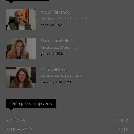
Victor Ferrando
President de l'EMD de Jesús
gener 22, 2024
Sílvia Fernández
Alcaldessa d'Agramunt
gener 10, 2024
Meritxell Budó
Alcaldessa de La Garriga
desembre 18, 2023
Categories populars
NOTÍCIES
21852
AVUI FA ANYS
1418