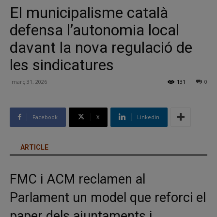
El municipalisme català
defensa l’autonomia local
davant la nova regulació de
les sindicatures
març 31, 2026
131
0
Facebook
X
Linkedin
ARTICLE
FMC i ACM reclamen al
Parlament un model que reforci el
paper dels ajuntaments i