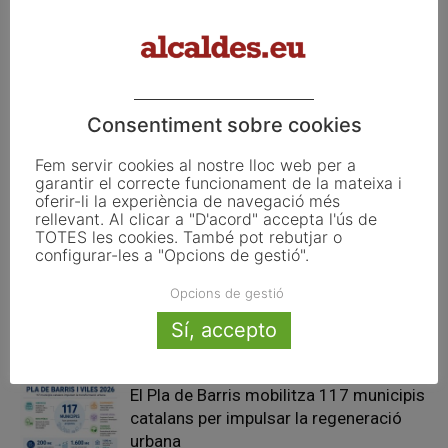
El president Illa signa un
«Cada dia sortim en prime
conveni amb alcaldes de 31
time a la televisió pública, amb
municipis per a construir 566
la càmera del temps»
habitatges públics
Consentiment sobre cookies
Articles relacionats
Fem servir cookies al nostre lloc web per a
garantir el correcte funcionament de la mateixa i
oferir-li la experiència de navegació més
Pals reclama revisar el decret dels
rellevant. Al clicar a "D'acord" accepta l'ús de
habitatges d’ús turístic per preservar
TOTES les cookies. També pot rebutjar o
l’autonomia municipal
configurar-les a "Opcions de gestió".
Opcions de gestió
La UE activa les primeres obligacions
de transparència de la Llei d’IA que
Sí, accepto
afecten els ajuntaments
El Pla de Barris mobilitza 117 municipis
catalans per impulsar la regeneració
urbana