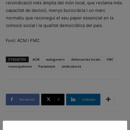
reivindicació més àmplia del món local, que reclama més
capacitat de decisió, menys burocràcia i un marc
normatiu que reconegui el seu paper essencial en la
cohesió social i la qualitat democràtica del país.
Font: ACM i FMC
ETIQUETES
ACM
autogovern
defensories locals
FMC
municipalisme
Parlament
sindicatures
Facebook
X
Linkedin
Article anterior
Article següent