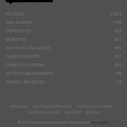
NOTÍCIES
21853
AVUI FA ANYS
1418
ENTREVISTES
629
MUNICIPIS
507
PACTE DELS ALCALDES
455
TEMES D'INTERÈS
312
COMISSIÓ EUROPEA
302
NOTÍCIES AJUNTAMENTS
238
EXPERTS EN GESTIÓ
123
AVÍS LEGAL
POLÍTICA DE PRIVACITAT
POLÍTICA DE COOKIES
CARTES DEL LECTOR
QUI SOM?
BOTIGA
© 2020 tots els drets reservats. Manteniment
Areadigital.