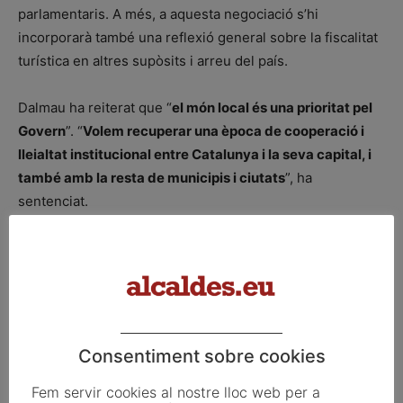
parlamentaris. A més, a aquesta negociació s’hi
incorporarà també una reflexió general sobre la fiscalitat
turística en altres supòsits i arreu del país.
Dalmau ha reiterat que “
el món local és una prioritat pel
Govern
”. “
Volem recuperar una època de cooperació i
lleialtat institucional entre Catalunya i la seva capital, i
també amb la resta de municipis i ciutats
”, ha
sentenciat.
Font: Govern
ETIQUETES
alcalde
Barcelona
Govern
Jaume Collboni
president
reunió institucional
Salvador Illa
Consentiment sobre cookies
Fem servir cookies al nostre lloc web per a