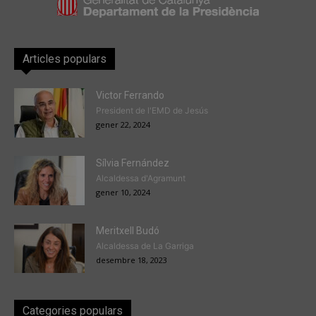
Articles populars
Victor Ferrando
President de l'EMD de Jesús
gener 22, 2024
Sílvia Fernández
Alcaldessa d'Agramunt
gener 10, 2024
Meritxell Budó
Alcaldessa de La Garriga
desembre 18, 2023
Categories populars