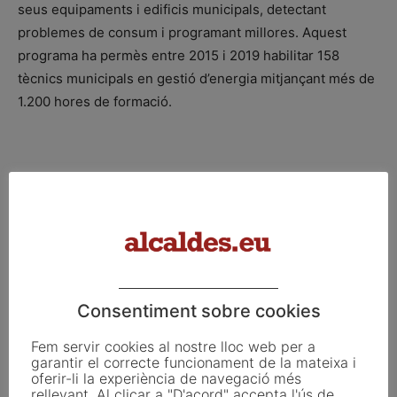
seus equipaments i edificis municipals, detectant
problemes de consum i programant millores. Aquest
programa ha permès entre 2015 i 2019 habilitar 158
tècnics municipals en gestió d’energia mitjançant més de
1.200 hores de formació.
ETIQUETES
Ajuntaments
clima
diputació
energia sostenible
lleida
pla d'acció
presentació
propostes
subvenció
termini
Consentiment sobre cookies
Facebook
X
Linkedin
Fem servir cookies al nostre lloc web per a
garantir el correcte funcionament de la mateixa i
oferir-li la experiència de navegació més
rellevant. Al clicar a "D'acord" accepta l'ús de