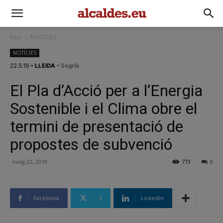
Inici
NOTÍCIES
NOTÍCIES
22.5.19
– LLEIDA
• Segrià
El Pla d’Acció per a l’Energia
Sostenible i el Clima obre el
termini de presentació de
propostes de subvenció
maig 22, 2019
773
0
Facebook
X
Linkedin