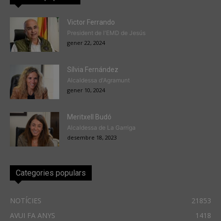
Victor Ferrando
President de l'EMD de Jesús
gener 22, 2024
Sílvia Fernández
Alcaldessa d'Agramunt
gener 10, 2024
Meritxell Budó
Alcaldessa de La Garriga
desembre 18, 2023
Categories populars
NOTÍCIES
21853
AVUI FA ANYS
1418