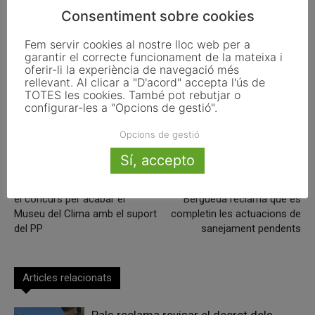
Consentiment sobre cookies
ETIQUETES
Barcelona
Bombers
pla director
prevenció
Fem servir cookies al nostre lloc web per a
garantir el correcte funcionament de la mateixa i
oferir-li la experiència de navegació més
rellevant. Al clicar a "D'acord" accepta l'ús de
TOTES les cookies. També pot rebutjar o
Facebook
X
Linkedin
configurar-les a "Opcions de gestió".
Opcions de gestió
Sí, accepto
Article anterior
Article següent
L’Ajuntament de Lleida aprova
El Consell Comarcal del
el concurs per acabar el
Berguedà reclama que es
Museu del Clima amb el suport
completin les actuacions de
del PP
sanejament pendents
Articles relacionats
Pals reclama revisar el decret dels