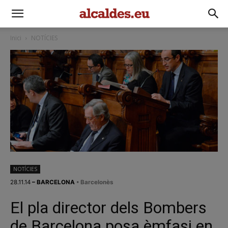
Inici
NOTÍCIES
NOTÍCIES
28.11.14
– BARCELONA
• Barcelonès
El pla director dels Bombers
de Barcelona posa èmfasi en