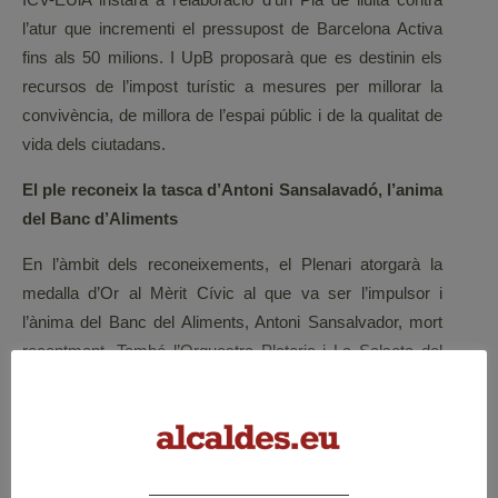
l’atur que incrementi el pressupost de Barcelona Activa
fins als 50 milions. I UpB proposarà que es destinin els
recursos de l’impost turístic a mesures per millorar la
convivència, de millora de l’espai públic i de la qualitat de
vida dels ciutadans.
El ple reconeix la tasca d’Antoni Sansalavadó, l’anima
del Banc d’Aliments
En l’àmbit dels reconeixements, el Plenari atorgarà la
medalla d’Or al Mèrit Cívic al que va ser l’impulsor i
l’ànima del Banc del Aliments, Antoni Sansalvador, mort
recentment. També l’Orquestra Plateria i La Salseta del
Poble Sec rebran una distinció, en aquest cas la medalla
d’Or al Mèrit Cultural per la promoció de la cultura a la
ciutat de Barcelona.