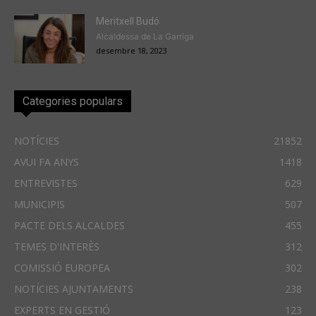
Meritxell Budó
Alcaldessa de La Garriga
desembre 18, 2023
Categories populars
NOTÍCIES
21852
AVUI FA ANYS
1418
ENTREVISTES
629
MUNICIPIS
507
PACTE DELS ALCALDES
455
TEMES D'INTERÈS
312
COMISSIÓ EUROPEA
302
NOTÍCIES AJUNTAMENTS
238
EXPERTS EN GESTIÓ
123