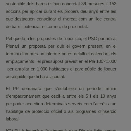
sostenible dels barris i s’han concretat 39 mesures i 153
accions per aplicar durant els propers deu anys entre les
que destaquen consolidar el mercat com un lloc central
de barri i potenciar el comerç de proximitat.
Pel que fa a les propostes de l’oposició, el PSC portarà al
Plenari un proposta per què el govern presenti en el
termini d’un mes un informe on es detalli el calendari, els
emplaçaments i el pressupost previst en el Pla 100×1.000
per ampliar en 1.000 habitatges el parc públic de lloguer
assequible que hi ha a la ciutat.
El PP demanarà que s’estableixi un període mínim
d’empadronament que oscil·la entre els 5 i els 10 anys
per poder accedir a determinats serveis com l’accés a un
habitatge de protecció oficial o als programes d’inserció
laboral.
ICV-EUiA instarà a l’elaboració d’un Pla de lluita contra