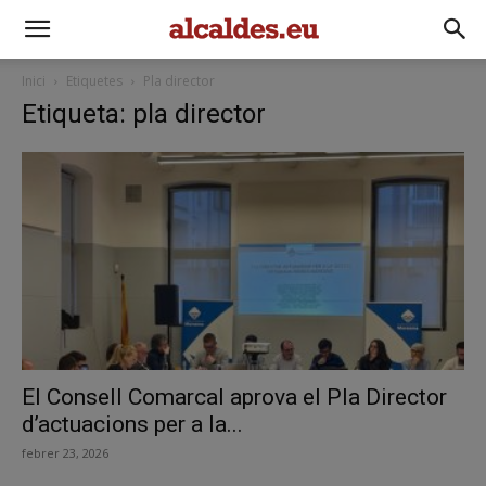
Inici
Etiquetes
Pla director
Etiqueta: pla director
El Consell Comarcal aprova el Pla Director
d’actuacions per a la...
febrer 23, 2026