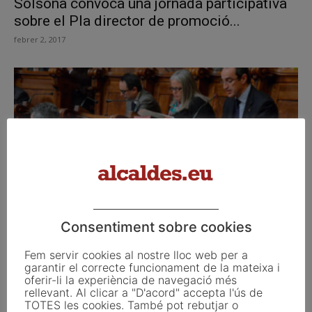
Solsona convoca una jornada participativa
sobre el Pla director de promoció...
febrer 2, 2017
El pla director dels Bombers de Barcelona
Consentiment sobre cookies
posa èmfasi en la...
Fem servir cookies al nostre lloc web per a
novembre 28, 2014
garantir el correcte funcionament de la mateixa i
oferir-li la experiència de navegació més
rellevant. Al clicar a "D'acord" accepta l'ús de
TOTES les cookies. També pot rebutjar o