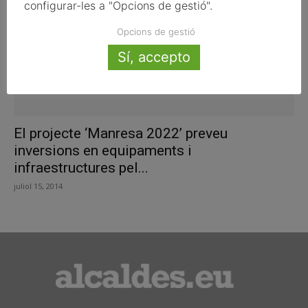
configurar-les a "Opcions de gestió".
Opcions de gestió
Sí, accepto
El projecte ‘Manresa 2022’ preveu
inversions en equipaments i
infraestructures pel...
juliol 15, 2014