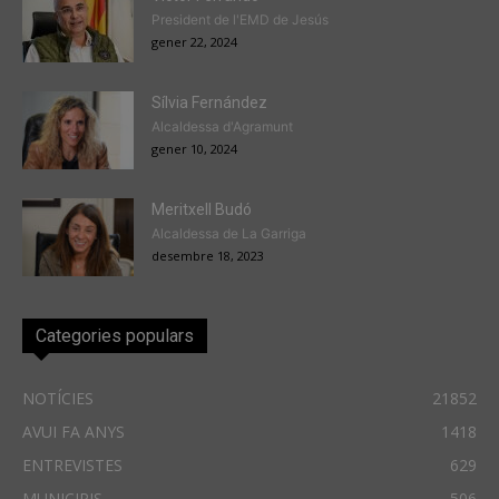
President de l'EMD de Jesús
gener 22, 2024
Sílvia Fernández
Alcaldessa d'Agramunt
gener 10, 2024
Meritxell Budó
Alcaldessa de La Garriga
desembre 18, 2023
Categories populars
NOTÍCIES
21852
AVUI FA ANYS
1418
ENTREVISTES
629
MUNICIPIS
506