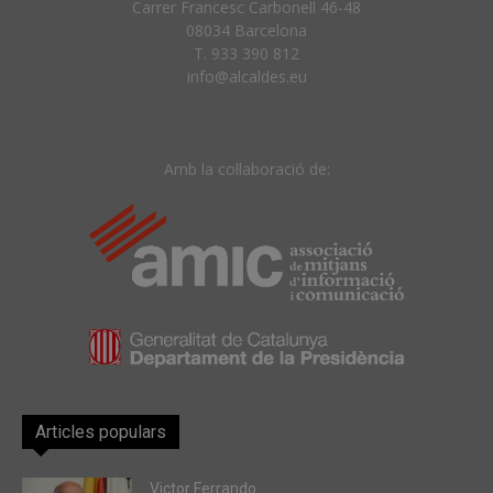
Carrer Francesc Carbonell 46-48
08034 Barcelona
T. 933 390 812
info@alcaldes.eu
Amb la col·laboració de:
Articles populars
Victor Ferrando