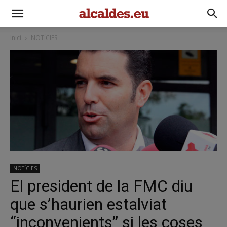
Inici
NOTÍCIES
NOTÍCIES
El president de la FMC diu
que s’haurien estalviat
“inconvenients” si les coses