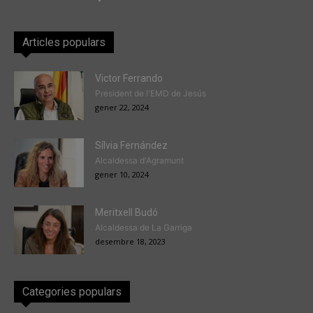
Articles populars
Victor Ferrando
President de l'EMD de Jesús
gener 22, 2024
Sílvia Fernández
Alcaldessa d'Agramunt
gener 10, 2024
Meritxell Budó
Alcaldessa de La Garriga
desembre 18, 2023
Categories populars