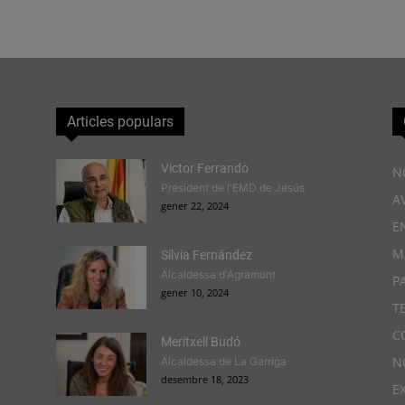
Articles populars
Victor Ferrando
N
President de l'EMD de Jesús
A
gener 22, 2024
E
M
Sílvia Fernández
Alcaldessa d'Agramunt
P
gener 10, 2024
T
C
Meritxell Budó
N
Alcaldessa de La Garriga
desembre 18, 2023
E