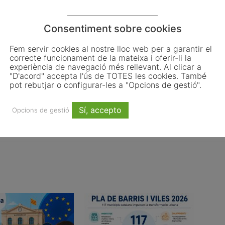
general parlament
Consentiment sobre cookies
Fem servir cookies al nostre lloc web per a garantir el
correcte funcionament de la mateixa i oferir-li la
Email
WhatsApp
experiència de navegació més rellevant. Al clicar a
"D'acord" accepta l'ús de TOTES les cookies. També
pot rebutjar o configurar-les a "Opcions de gestió".
Sí, accepto
Opcions de gestió
Article següent
ls
Nova gira europea d’IT Dansa