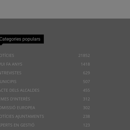
Categories populars
OTÍCIES
21852
VUI FA ANYS
1418
NTREVISTES
629
UNICIPIS
507
ACTE DELS ALCALDES
455
EMES D'INTERÈS
312
OMISSIÓ EUROPEA
302
OTÍCIES AJUNTAMENTS
238
XPERTS EN GESTIÓ
123