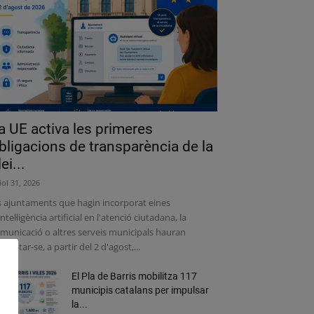
a UE activa les primeres
bligacions de transparència de la
lei...
liol 31, 2026
s ajuntaments que hagin incorporat eines
intel·ligència artificial en l'atenció ciutadana, la
municació o altres serveis municipals hauran
adaptar-se, a partir del 2 d'agost,...
El Pla de Barris mobilitza 117
municipis catalans per impulsar
la...