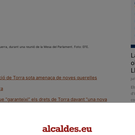
querra, durant una reunió de la Mesa del Parlament. Foto: EFE.
L
o
L
ació de Torra sota amenaça de noves querelles
ju
El
ra
d'
e “garanteixi” els drets de Torra davant “una nova
co
d'
l recurs de Torra