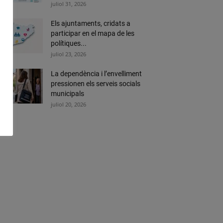
juliol 31, 2026
Els ajuntaments, cridats a
participar en el mapa de les
polítiques...
juliol 23, 2026
La dependència i l’envelliment
pressionen els serveis socials
municipals
juliol 20, 2026