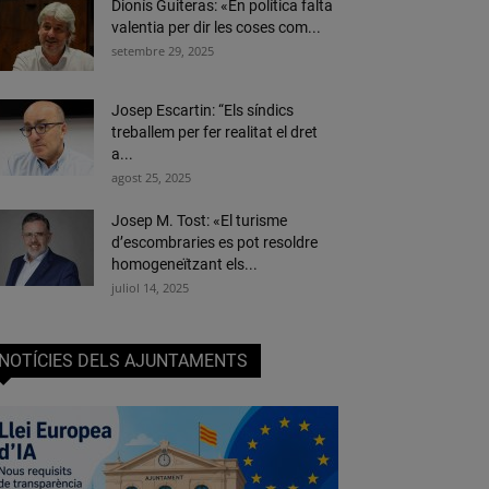
Dionís Guiteras: «En política falta
valentia per dir les coses com...
setembre 29, 2025
Josep Escartin: “Els síndics
treballem per fer realitat el dret
a...
agost 25, 2025
Josep M. Tost: «El turisme
d’escombraries es pot resoldre
homogeneïtzant els...
juliol 14, 2025
NOTÍCIES DELS AJUNTAMENTS