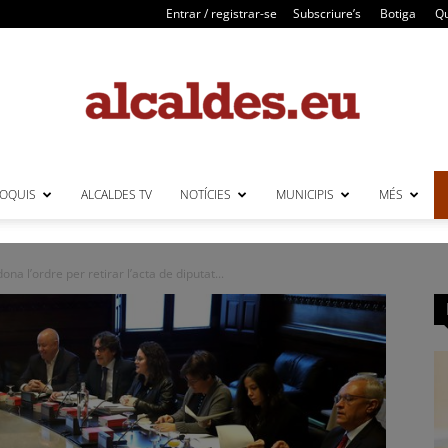
Entrar / registrar-se
Subscriure’s
Botiga
Qu
LOQUIS
ALCALDES TV
NOTÍCIES
MUNICIPIS
MÉS
Alcaldes
na l’ordre per retirar l’acta de diputat...