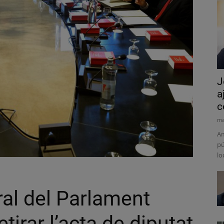
J
a
c
ma
Am
pú
lo
ral del Parlament
etirar l’acta de diputat