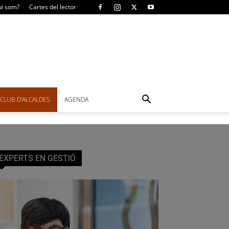
i som?
Cartes del lector
CLUB D’ALCALDES
AGENDA
EXPERTS EN GESTIÓ