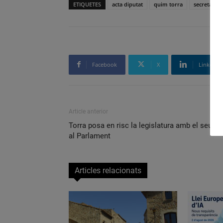
ETIQUETES
acta diputat
quim torra
secretari 
Facebook
X
Linkedin
Article anterior
Torra posa en risc la legislatura amb el seu po
al Parlament
Articles relacionats