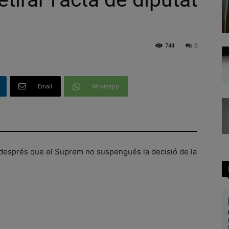
744
0
Email
WhatsApp
t després que el Suprem no suspengués la decisió de la