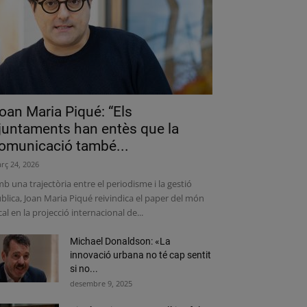
oan Maria Piqué: “Els
juntaments han entès que la
omunicació també...
rç 24, 2026
b una trajectòria entre el periodisme i la gestió
blica, Joan Maria Piqué reivindica el paper del món
cal en la projecció internacional de...
Michael Donaldson: «La
innovació urbana no té cap sentit
si no...
desembre 9, 2025