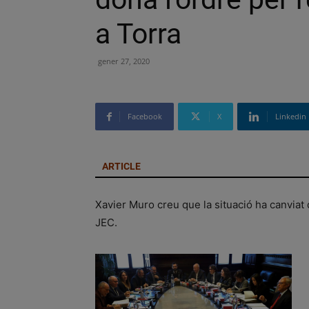
a Torra
gener 27, 2020
Facebook
X
Linkedin
ARTICLE
Xavier Muro creu que la situació ha canvia
JEC.