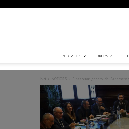
ENTREVISTES
EUROPA
COL·
Inici
NOTÍCIES
El secretari general del Parlament do