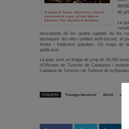
desti
té un
El diputat de Turisme, Miquel Forns, durant la
presentació de la guia, al Palau Moja de
Barcelona. Foto: Diputació de Barcelona.
La gu
const
descoberta de les quatre capitals de les c
destaquen les viles i pobles amb encant, el patri
festes i tradicions populars. Un mapa de l
publicació.
La guia, amb un tiratge de prop de 30.000 exemp
d’Oficines de Turisme de Catalunya i estands 
Catalana de Turisme i de Turisme de la Diputac
ETIQUETES
“Paisatges Barcelona”
ANOIA
atracti