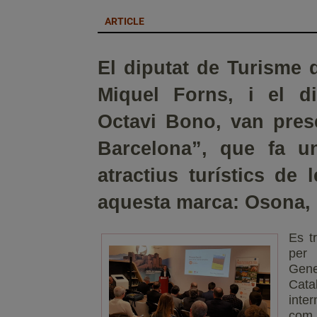
ARTICLE
El diputat de Turisme 
Miquel Forns, i el d
Octavi Bono, van prese
Barcelona”, que fa un
atractius turístics de
aquesta marca: Osona, 
Es t
per 
Gen
Cat
inte
com 