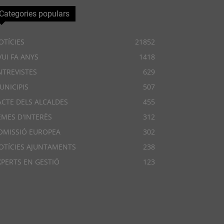
Categories populars
OTÍCIES
21852
VUI FA ANYS
1418
NTREVISTES
629
UNICIPIS
507
ACTE DELS ALCALDES
455
EMES D'INTERÈS
312
OMISSIÓ EUROPEA
302
OTÍCIES AJUNTAMENTS
238
XPERTS EN GESTIÓ
123