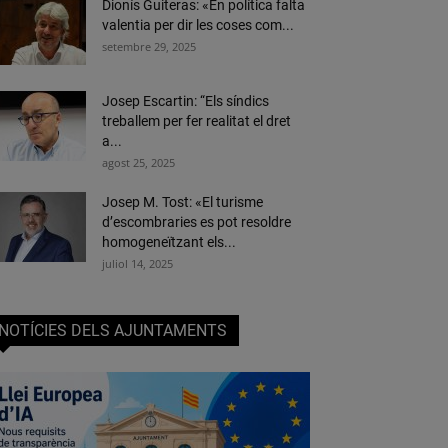
Dionís Guiteras: «En política falta
valentia per dir les coses com...
setembre 29, 2025
Josep Escartin: “Els síndics
treballem per fer realitat el dret
a...
agost 25, 2025
Josep M. Tost: «El turisme
d’escombraries es pot resoldre
homogeneïtzant els...
juliol 14, 2025
NOTÍCIES DELS AJUNTAMENTS