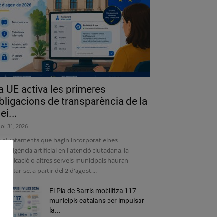
a UE activa les primeres
bligacions de transparència de la
lei...
liol 31, 2026
s ajuntaments que hagin incorporat eines
intel·ligència artificial en l'atenció ciutadana, la
municació o altres serveis municipals hauran
adaptar-se, a partir del 2 d'agost,...
El Pla de Barris mobilitza 117
municipis catalans per impulsar
la...