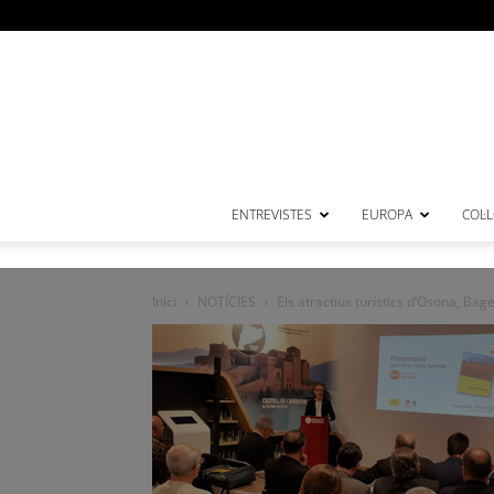
ENTREVISTES
EUROPA
COL·
Inici
NOTÍCIES
Els atractius turístics d’Osona, Bage