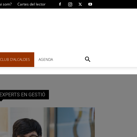
i som?
Cartes del lector
CLUB D’ALCALDES
AGENDA
EXPERTS EN GESTIÓ