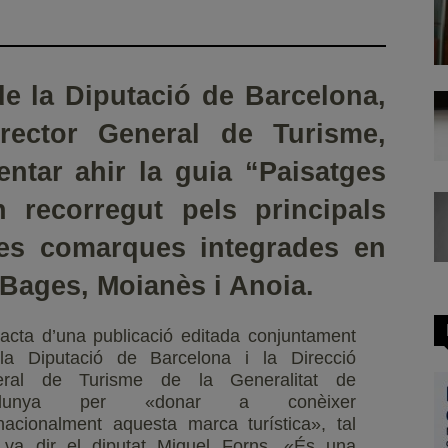
de la Diputació de Barcelona,
irector General de Turisme,
ntar ahir la guia “Paisatges
 recorregut pels principals
 les comarques integrades en
Bages, Moianès i Anoia.
racta d’una publicació editada conjuntament
la Diputació de Barcelona i la Direcció
eral de Turisme de la Generalitat de
alunya per «donar a conèixer
rnacionalment aquesta marca turística», tal
va dir el diputat Miquel Forns. «És una