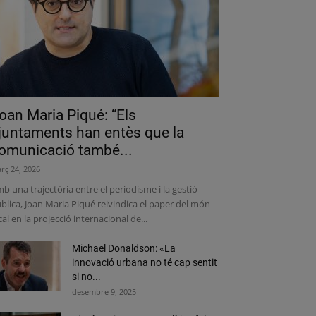
oan Maria Piqué: “Els
juntaments han entès que la
omunicació també...
rç 24, 2026
b una trajectòria entre el periodisme i la gestió
blica, Joan Maria Piqué reivindica el paper del món
cal en la projecció internacional de...
Michael Donaldson: «La
innovació urbana no té cap sentit
si no...
desembre 9, 2025