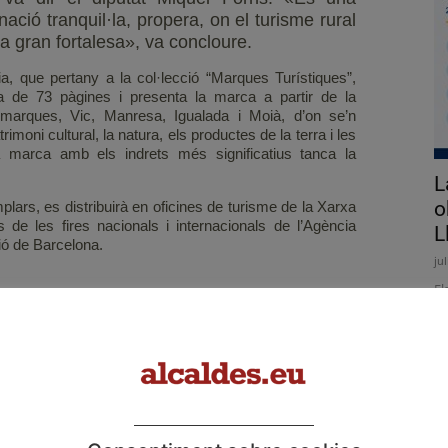
nació tranquil·la, propera, on el turisme rural
a gran fortalesa», va concloure.
ia, que pertany a la col·lecció “Marques Turístiques”,
a de 73 pàgines i presenta la marca a partir de la
omarques, Vic, Manresa, Igualada i Moià, d’on se’n
moni cultural, la natura, els productes de la terra i les
a marca amb els indrets més significatius tanca la
L
o
lars, es distribuirà en oficines de turisme de la Xarxa
de les fires nacionals i internacionals de l’Agència
L
ió de Barcelona.
ju
El
d'
us turístics
Bages
guia
Moianès
osona
co
d'