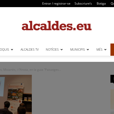
Entrar / registrar-se
Subscriure’s
Botiga
Qu
LOQUIS
ALCALDES TV
NOTÍCIES
MUNICIPIS
MÉS
Alcaldes
s, Moianès, i l’Anoia, en la guia “Paisatges...