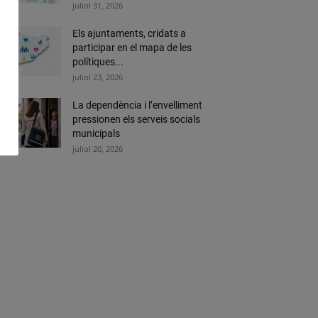
juliol 31, 2026
Els ajuntaments, cridats a
participar en el mapa de les
polítiques...
juliol 23, 2026
La dependència i l’envelliment
pressionen els serveis socials
municipals
juliol 20, 2026