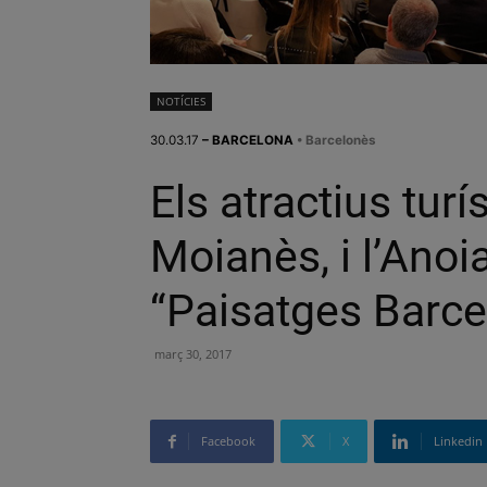
NOTÍCIES
30.03.17
– BARCELONA
• Barcelonès
Els atractius tur
Moianès, i l’Anoia
“Paisatges Barce
març 30, 2017
Facebook
X
Linkedin