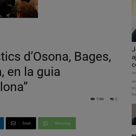
J
ístics d’Osona, Bages,
a
c
, en la guia
ma
Am
lona”
pú
lo
1184
0
Email
WhatsApp