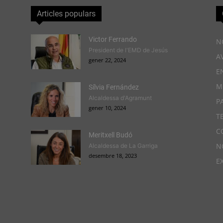
Articles populars
Victor Ferrando
N
President de l'EMD de Jesús
A
gener 22, 2024
E
M
Sílvia Fernández
Alcaldessa d'Agramunt
P
gener 10, 2024
T
C
Meritxell Budó
N
Alcaldessa de La Garriga
desembre 18, 2023
E