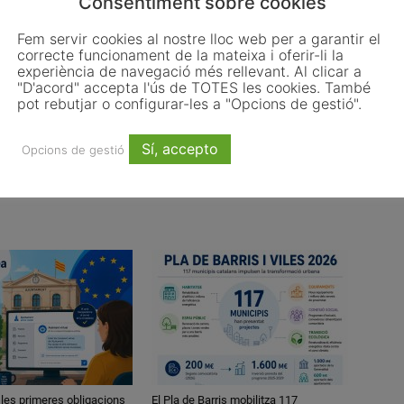
Consentiment sobre cookies
Email
WhatsApp
Fem servir cookies al nostre lloc web per a garantir el
correcte funcionament de la mateixa i oferir-li la
experiència de navegació més rellevant. Al clicar a
"D'acord" accepta l'ús de TOTES les cookies. També
Article següent
pot rebutjar o configurar-les a "Opcions de gestió".
El 43,3% dels catalans votaria a favor de la
independència en un referèndum
Sí, accepto
Opcions de gestió
 les primeres obligacions
El Pla de Barris mobilitza 117