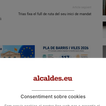
Article següent
Trias fixa el full de ruta del seu inici de mandat
i
 les primeres obligacions
El Pla de Barris mobilitza 117
ncia de la Llei d’IA que
municipis catalans per impulsar la
 ajuntaments
regeneració urbana
Consentiment sobre cookies