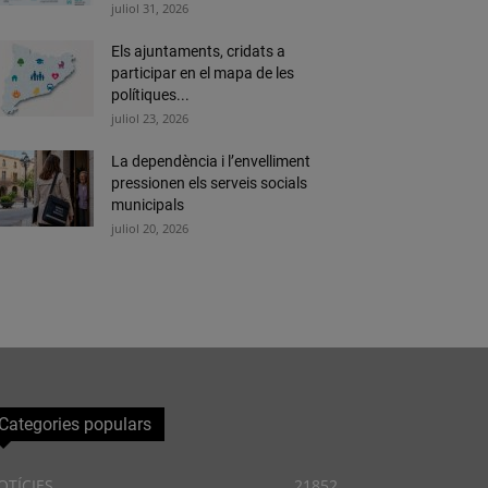
juliol 31, 2026
Els ajuntaments, cridats a
participar en el mapa de les
polítiques...
juliol 23, 2026
La dependència i l’envelliment
pressionen els serveis socials
municipals
juliol 20, 2026
Categories populars
OTÍCIES
21852