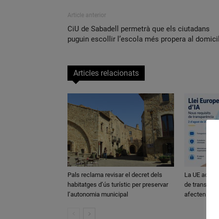
Article anterior
CiU de Sabadell permetrà que els ciutadans
puguin escollir l’escola més propera al domicil
Articles relacionats
Pals reclama revisar el decret dels
La UE activa
habitatges d’ús turístic per preservar
de transparè
l’autonomia municipal
afecten els