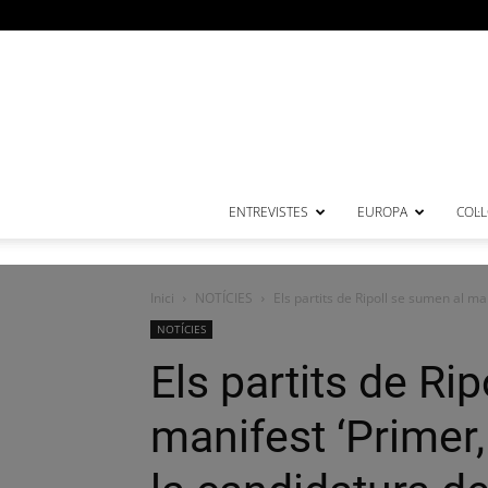
ENTREVISTES
EUROPA
COL·
Inici
NOTÍCIES
Els partits de Ripoll se sumen al man
NOTÍCIES
Els partits de Ri
manifest ‘Primer,