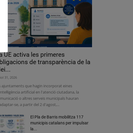
a UE activa les primeres
bligacions de transparència de la
lei...
liol 31, 2026
s ajuntaments que hagin incorporat eines
intel·ligència artificial en l'atenció ciutadana, la
municació o altres serveis municipals hauran
adaptar-se, a partir del 2 d'agost,...
El Pla de Barris mobilitza 117
municipis catalans per impulsar
la...