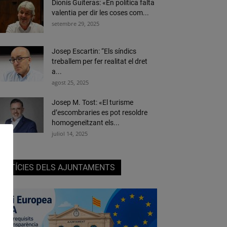
Dionís Guiteras: «En política falta
valentia per dir les coses com...
setembre 29, 2025
Josep Escartin: “Els síndics
treballem per fer realitat el dret
a...
agost 25, 2025
Josep M. Tost: «El turisme
d’escombraries es pot resoldre
homogeneïtzant els...
juliol 14, 2025
NOTÍCIES DELS AJUNTAMENTS