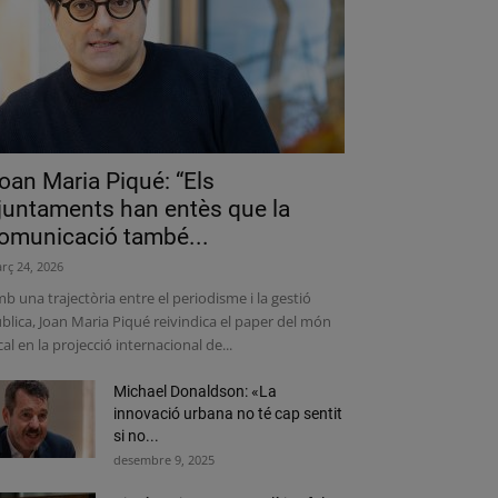
oan Maria Piqué: “Els
juntaments han entès que la
omunicació també...
rç 24, 2026
b una trajectòria entre el periodisme i la gestió
blica, Joan Maria Piqué reivindica el paper del món
cal en la projecció internacional de...
Michael Donaldson: «La
innovació urbana no té cap sentit
si no...
desembre 9, 2025