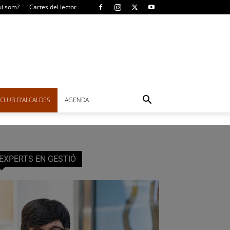
i som?
Cartes del lector
CLUB D’ALCALDES
AGENDA
EXPERTS EN GESTIÓ