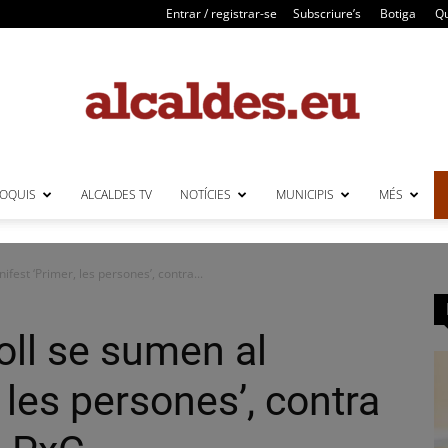
Entrar / registrar-se
Subscriure’s
Botiga
Qu
LOQUIS
ALCALDES TV
NOTÍCIES
MUNICIPIS
MÉS
Alcaldes
ifest ‘Primer, les persones’, contra...
poll se sumen al
 les persones’, contra