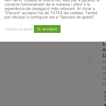
Fem servir cookies al nostre lloc web per a garantir el
correcte funcionament de la mateixa i oferir-li la
experiència de navegació més rellevant. Al clicar a
"D'acord" accepta l'ús de TOTES les cookies. També
pot rebutjar o configurar-les a "Opcions de gestió".
Sí, accepto
Opcions de gestió
L
o
L
ju
El
d'
co
d'