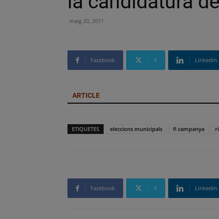
la candidatura d
maig 20, 2011
Facebook
X
Linkedin
ARTICLE
ETIQUETES
eleccions municipals
fi campanya
r
Facebook
X
Linkedin