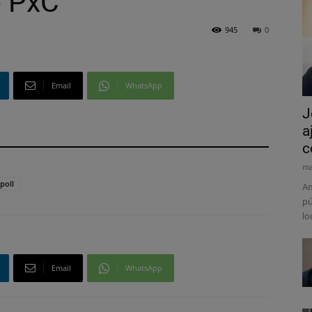
e PxC
945
0
Email
WhatsApp
J
a
c
ma
ipoll
Am
pú
lo
Email
WhatsApp