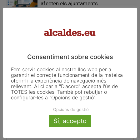
afecten els ajuntaments
El Pla de Barris mobilitza 117 municipis
catalans per impulsar la regeneració
urbana
Consentiment sobre cookies
Fem servir cookies al nostre lloc web per a
FER UN COMENTARI
garantir el correcte funcionament de la mateixa i
oferir-li la experiència de navegació més
rellevant. Al clicar a "D'acord" accepta l'ús de
TOTES les cookies. També pot rebutjar o
configurar-les a "Opcions de gestió".
Opcions de gestió
Sí, accepto