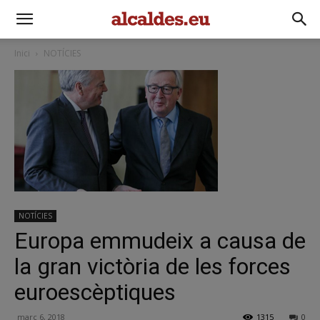
Inici
NOTÍCIES
NOTÍCIES
Europa emmudeix a causa de
la gran victòria de les forces
euroescèptiques
març 6, 2018
1315
0