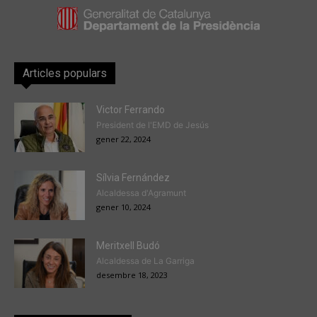
Articles populars
Victor Ferrando
President de l'EMD de Jesús
gener 22, 2024
Sílvia Fernández
Alcaldessa d'Agramunt
gener 10, 2024
Meritxell Budó
Alcaldessa de La Garriga
desembre 18, 2023