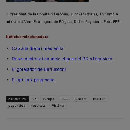
El president de la Comissió Europea, Juncker (dreta), ahir amb el
ministre d’Afers Estrangers de Bèlgica, Didier Reynders. Foto: EFE.
Notícies relacionades:
Cap a la dreta i més enllà
Renzi dimiteix i anuncia el pas del PD a l’oposició
El golejador de Berlusconi
El ‘grillino’ pragmàtic
ETIQUETES
CE
europa
Itàlia
juncker
macron
populistes
resultats
Victòria