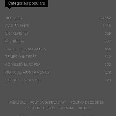
Categories populars
NOTÍCIES
21852
AVUI FA ANYS
1418
ENTREVISTES
629
MUNICIPIS
507
PACTE DELS ALCALDES
455
TEMES D'INTERÈS
312
COMISSIÓ EUROPEA
302
NOTÍCIES AJUNTAMENTS
238
EXPERTS EN GESTIÓ
123
AVÍS LEGAL
POLÍTICA DE PRIVACITAT
POLÍTICA DE COOKIES
CARTES DEL LECTOR
QUI SOM?
BOTIGA