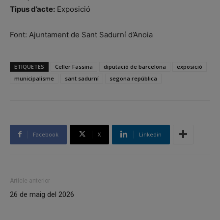
Tipus d’acte:
Exposició
Font: Ajuntament de Sant Sadurní d’Anoia
ETIQUETES
Celler Fassina
diputació de barcelona
exposició
municipalisme
sant sadurní
segona república
Facebook
X
Linkedin
Article anterior
26 de maig del 2026