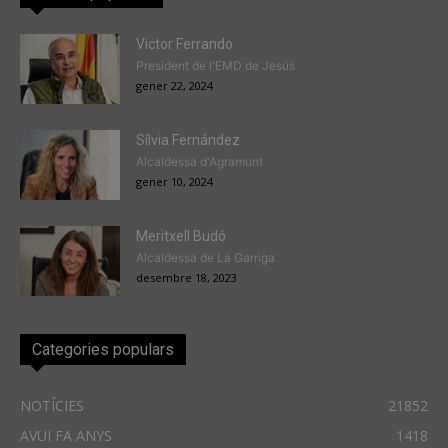
Victor Ferrando
President de l'EMD de Jesús
gener 22, 2024
Sílvia Fernández
Alcaldessa d'Agramunt
gener 10, 2024
Meritxell Budó
Alcaldessa de La Garriga
desembre 18, 2023
Categories populars
NOTÍCIES
21852
AVUI FA ANYS
1418