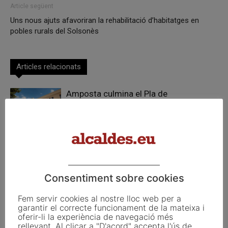
Article següent
Uns nous ajuts afavoriran la rehabilitació d’habitatges en
pobles rurals del Solsonès
Articles relacionats
Amposta culmina el Pla de
Sostenibilitat Turística en Destí amb la
recuperació de les Cases del Castell
Pals reclama revisar el decret dels
habitatges d’ús turístic per preservar
l’autonomia municipal
Consentiment sobre cookies
Amposta reivindica la memòria de la
Fem servir cookies al nostre lloc web per a
batalla de l’Ebre amb un programa
garantir el correcte funcionament de la mateixa i
d’activitats per preservar la història i
oferir-li la experiència de navegació més
rellevant. Al clicar a "D'acord" accepta l'ús de
promoure la cultura de la pau