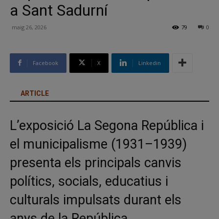
a Sant Sadurní
maig 26, 2026
79
0
Facebook
X
Linkedin
ARTICLE
L’exposició
La Segona República i
el municipalisme (1931–1939)
presenta els principals canvis
polítics, socials, educatius i
culturals impulsats durant els
anys de la República.