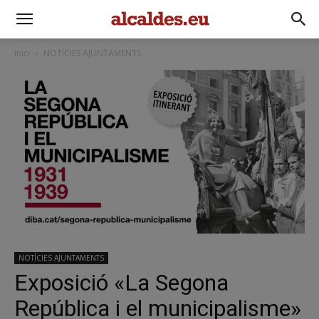
Inici
NOTÍCIES AJUNTAMENTS
NOTÍCIES AJUNTAMENTS
Exposició «La Segona
República i el municipalisme»