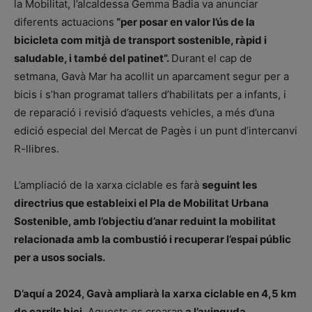
la Mobilitat, l’alcaldessa Gemma Badia va anunciar
diferents actuacions
“per posar en valor l’ús de la
bicicleta com mitjà de transport sostenible, ràpid i
saludable, i també del patinet”.
Durant el cap de
setmana, Gavà Mar ha acollit un aparcament segur per a
bicis i s’han programat tallers d’habilitats per a infants, i
de reparació i revisió d’aquests vehicles, a més d’una
edició especial del Mercat de Pagès i un punt d’intercanvi
R-llibres.
L’ampliació de la xarxa ciclable es farà
seguint les
directrius que estableixi el Pla de Mobilitat Urbana
Sostenible, amb l’objectiu d’anar reduint la mobilitat
relacionada amb la combustió i recuperar l’espai públic
per a usos socials.
D’aquí a 2024, Gavà ampliarà la xarxa ciclable en 4,5 km
de carrils bici.
Aquests es crearan
a l’avinguda