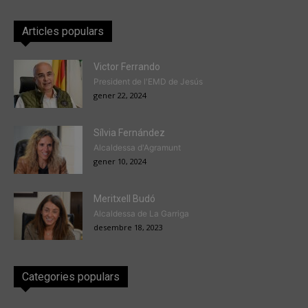
Articles populars
Victor Ferrando
President de l'EMD de Jesús
gener 22, 2024
Sílvia Fernández
Alcaldessa d'Agramunt
gener 10, 2024
Meritxell Budó
Alcaldessa de La Garriga
desembre 18, 2023
Categories populars