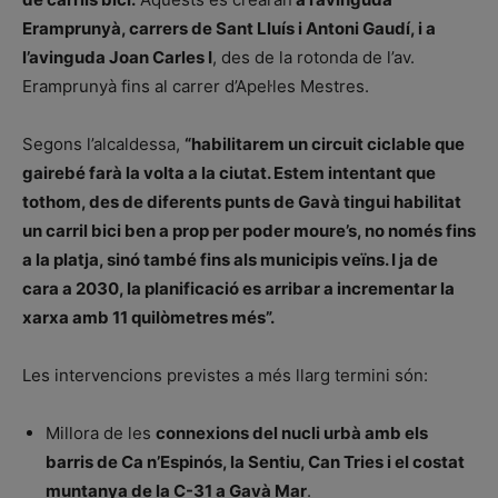
Eramprunyà, carrers de Sant Lluís i Antoni Gaudí, i a
l’avinguda Joan Carles I
, des de la rotonda de l’av.
Eramprunyà fins al carrer d’Apel·les Mestres.
Segons l’alcaldessa,
“habilitarem un circuit ciclable que
gairebé farà la volta a la ciutat. Estem intentant que
tothom, des de diferents punts de Gavà tingui habilitat
un carril bici ben a prop per poder moure’s, no només fins
a la platja, sinó també fins als municipis veïns. I ja de
cara a 2030, la planificació es arribar a incrementar la
xarxa amb 11 quilòmetres més”.
Les intervencions previstes a més llarg termini són:
Millora de les
connexions del nucli urbà amb els
barris de Ca n’Espinós, la Sentiu, Can Tries i el costat
muntanya de la C-31 a Gavà Mar
.