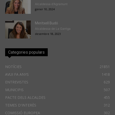
Alcaldessa d'Agramunt
gener 10, 2024
Meritxell Budó
Alcaldessa de La Garriga
desembre 18, 2023
Categories populars
NOTÍCIES
21851
AVUI FA ANYS
1418
ENTREVISTES
629
MUNICIPIS
507
PACTE DELS ALCALDES
455
TEMES D'INTERÈS
312
COMISSIÓ EUROPEA
302