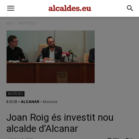
Inici
NOTÍCIES
NOTÍCIES
8.10.18
– ALCANAR
• Montsià
Joan Roig és investit nou
alcalde d’Alcanar