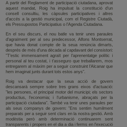
A partir del Reglament de participació ciutadana, aprovat
aquest mandat, Roig ha impulsat la constitució d’un
consell consultiu, les càpsules participatives i altres
d’accés a la gestió municipal, com el Registre Ciutadà,
els Pressupostos Participatius o l’Agenda Ciutadana.
En el seu discurs, el nou batle va tenir unes paraules
d’agraïment per al seu predecessor, Alfons Montserrat,
que havia donat compte de la seua renúncia dimarts,
després de més d’una dècada al capdavant del consistori:
"T’estic immensament agraït per l’aprenentatge polític i
personal al teu costat, i t’asseguro que treballarem, mos
entregarem al màxim per a seguir construint l’Alcanar que
hem imaginat junts durant tots estos anys".
Roig va destacar que la seua acció de govern
descansarà sempre sobre tres grans eixos d’actuació:
"les persones, el principal motor del municipi; els sectors
productius, l’economia; i l’urbanisme, abraçats per la
participació ciutadana". També va tenir unes paraules per
als seus companys de govern: "Ens sentim humilment
preparats per a seguir sent clars en la nostra gestió. Amb
modèstia però amb determinació continuarem sent
transparents i propers en el dia a dia i ferms en l’execució