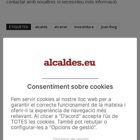
contactar amb nosaltres si necessiteu més informació.
ETIQUETES
alcalde
alcanar
investidura
Joan Roig
Facebook
X
Linkedin
Consentiment sobre cookies
Article anterior
Article següent
Fem servir cookies al nostre lloc web per a
Alerta ultra
L’ACA destina 15 milions
garantir el correcte funcionament de la mateixa i
d’euros per a millorar el
oferir-li la experiència de navegació més
subministrament d’aigua a
rellevant. Al clicar a "D'acord" accepta l'ús de
prop de 150 municipis
TOTES les cookies. També pot rebutjar o
configurar-les a "Opcions de gestió".
Opcions de gestió