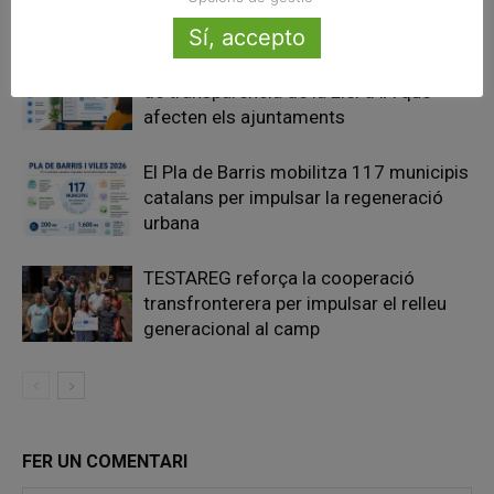
Articles relacionats
Sí, accepto
La UE activa les primeres obligacions
de transparència de la Llei d’IA que
afecten els ajuntaments
El Pla de Barris mobilitza 117 municipis
catalans per impulsar la regeneració
urbana
TESTAREG reforça la cooperació
transfronterera per impulsar el relleu
generacional al camp
FER UN COMENTARI