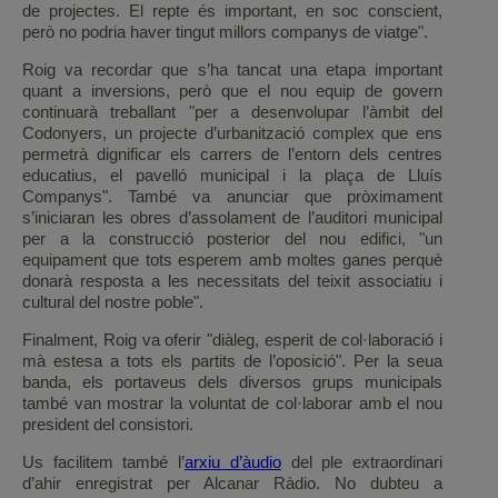
de projectes. El repte és important, en soc conscient,
però no podria haver tingut millors companys de viatge".
Roig va recordar que s’ha tancat una etapa important
quant a inversions, però que el nou equip de govern
continuarà treballant "per a desenvolupar l’àmbit del
Codonyers, un projecte d’urbanització complex que ens
permetrà dignificar els carrers de l’entorn dels centres
educatius, el pavelló municipal i la plaça de Lluís
Companys". També va anunciar que pròximament
s’iniciaran les obres d’assolament de l’auditori municipal
per a la construcció posterior del nou edifici, "un
equipament que tots esperem amb moltes ganes perquè
donarà resposta a les necessitats del teixit associatiu i
cultural del nostre poble".
Finalment, Roig va oferir "diàleg, esperit de col·laboració i
mà estesa a tots els partits de l’oposició". Per la seua
banda, els portaveus dels diversos grups municipals
també van mostrar la voluntat de col·laborar amb el nou
president del consistori.
Us facilitem també l’
arxiu d’àudio
del ple extraordinari
d’ahir enregistrat per Alcanar Ràdio. No dubteu a