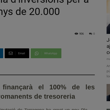
nys de 20.000
906
0
J
a
c
Email
WhatsApp
ma
Am
pú
lo
 finançarà el 100% de les
romanents de tresoreria