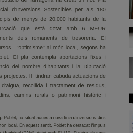
iputació de Tarragona ha creat un nou Pla
cial d’Inversions Sostenibles per als 180
cipis de menys de 20.000 habitants de la
arcació que està dotat amb 6 MEUR
inents dels romanents de tresoreria. El
cursos i "optimisme" al món local, segons ha
blet. El pla contempla aportacions fixes i
nció del nombre d’habitants i la Diputació
s projectes. Hi tindran cabuda actuacions de
d’aigua, recollida i tractament de residus,
dins, camins rurals o patrimoni històric i
p Poblet, ha situat aquesta nova línia d’inversions dins
món local. En aquest sentit, Poblet ha destacat l’impuls
cció Municipal (PAM), dotat amb 61 MEUR entre els anys