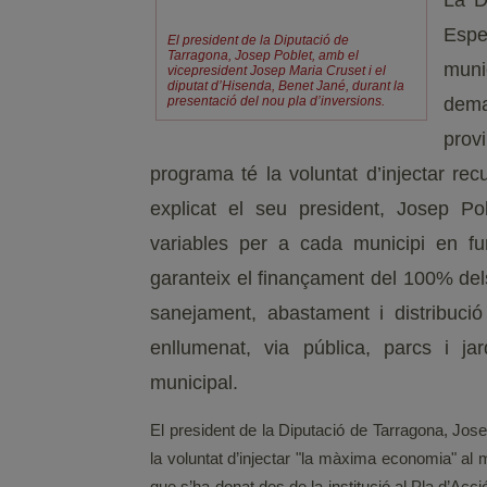
La D
Espe
El president de la Diputació de
Tarragona, Josep Poblet, amb el
muni
vicepresident Josep Maria Cruset i el
diputat d’Hisenda, Benet Jané, durant la
presentació del nou pla d’inversions.
dem
prov
programa té la voluntat d’injectar re
explicat el seu president, Josep Po
variables per a cada municipi en fu
garanteix el finançament del 100% del
sanejament, abastament i distribució 
enllumenat, via pública, parcs i jar
municipal.
El president de la Diputació de Tarragona, Jose
la voluntat d’injectar "la màxima economia" al 
que s’ha donat des de la institució al Pla d’A