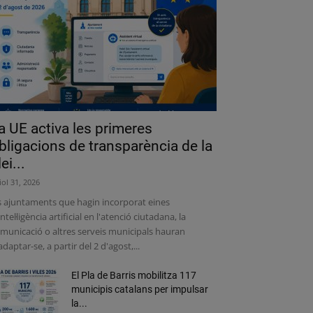
a UE activa les primeres
bligacions de transparència de la
lei...
liol 31, 2026
s ajuntaments que hagin incorporat eines
intel·ligència artificial en l'atenció ciutadana, la
municació o altres serveis municipals hauran
adaptar-se, a partir del 2 d'agost,...
El Pla de Barris mobilitza 117
municipis catalans per impulsar
la...