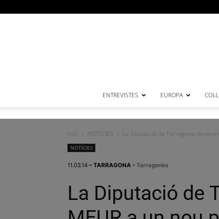
ENTREVISTES
EUROPA
COL·
Inici
NOTÍCIES
La Diputació de Tarragona destina 6
NOTÍCIES
11.03.14
– TARRAGONA
• Tarragonès
La Diputació de 
MEUR a un nou pl