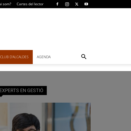
i som?
Cartes del lector
CLUB D’ALCALDES
AGENDA
EXPERTS EN GESTIÓ