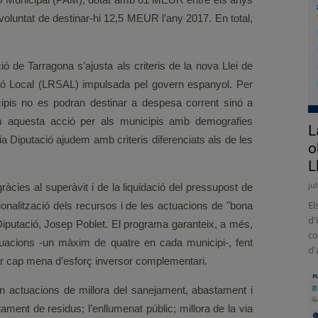
 voluntat de destinar-hi 12,5 MEUR l’any 2017. En total,
ió de Tarragona s’ajusta als criteris de la nova Llei de
ració Local (LRSAL) impulsada pel govern espanyol. Per
cipis no es podran destinar a despesa corrent sinó a
Fem aquesta acció per als municipis amb demografies
L
pia Diputació ajudem amb criteris diferenciats als de les
o
L
ju
ràcies al superàvit i de la liquidació del pressupost de
El
racionalització dels recursos i de les actuacions de "bona
d'
Diputació, Josep Poblet. El programa garanteix, a més,
co
tuacions -un màxim de quatre en cada municipi-, fent
d'
zar cap mena d’esforç inversor complementari.
n actuacions de millora del sanejament, abastament i
actament de residus; l’enllumenat públic; millora de la via