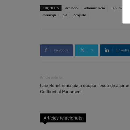
ETIQUETES
actuació
administració
Diputació d
municipi
pla
projecte
Facebook
X
Linkedin
Article anterior
Laia Bonet renuncia a ocupar l’escó de Jaume
Collboni al Parlament
Articles relacionats