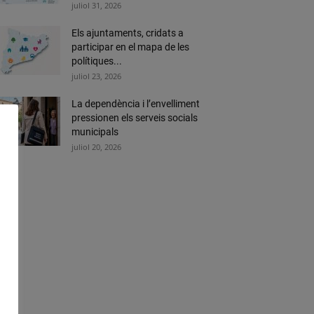
juliol 31, 2026
Els ajuntaments, cridats a
participar en el mapa de les
polítiques...
juliol 23, 2026
La dependència i l’envelliment
pressionen els serveis socials
municipals
juliol 20, 2026