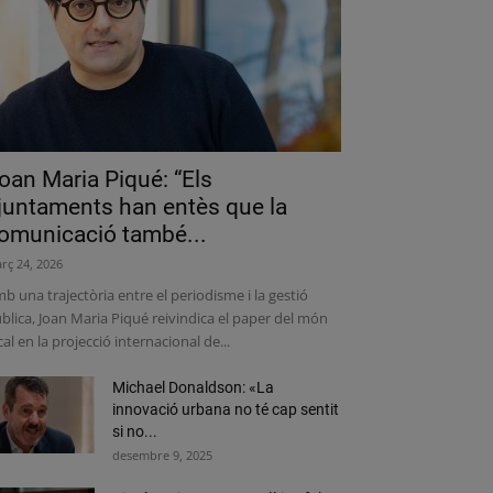
oan Maria Piqué: “Els
juntaments han entès que la
omunicació també...
rç 24, 2026
b una trajectòria entre el periodisme i la gestió
blica, Joan Maria Piqué reivindica el paper del món
cal en la projecció internacional de...
Michael Donaldson: «La
innovació urbana no té cap sentit
si no...
desembre 9, 2025