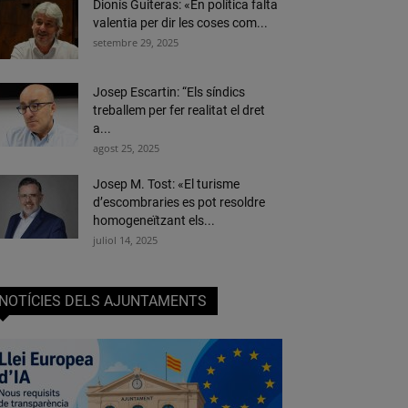
Dionís Guiteras: «En política falta
valentia per dir les coses com...
setembre 29, 2025
Josep Escartin: “Els síndics
treballem per fer realitat el dret
a...
agost 25, 2025
Josep M. Tost: «El turisme
d’escombraries es pot resoldre
homogeneïtzant els...
juliol 14, 2025
NOTÍCIES DELS AJUNTAMENTS