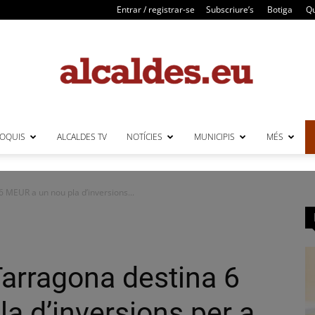
Entrar / registrar-se
Subscriure’s
Botiga
Qu
LOQUIS
ALCALDES TV
NOTÍCIES
MUNICIPIS
MÉS
Alcaldes
 MEUR a un nou pla d’inversions...
Tarragona destina 6
a d’inversions per a