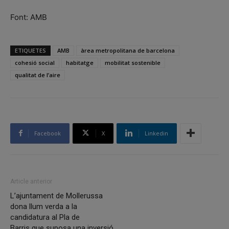
Font: AMB
ETIQUETES
AMB
àrea metropolitana de barcelona
cohesió social
habitatge
mobilitat sostenible
qualitat de l’aire
Facebook
X
Linkedin
Article anterior
L’ajuntament de Mollerussa
dona llum verda a la
candidatura al Pla de
Barris que suposa una inversió