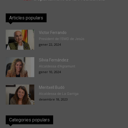
Articles populars
Victor Ferrando
President de l'EMD de Jesús
gener 22, 2024
Sílvia Fernández
Alcaldessa d'Agramunt
gener 10, 2024
Meritxell Budó
Alcaldessa de La Garriga
desembre 18, 2023
Categories populars