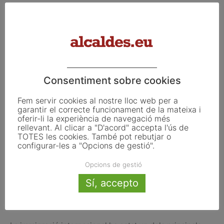
La cohesió social, per tant, no depèn només de grans
programes socials. També es construeix des dels
equipaments de proximitat, les escoles, els serveis
socials, la cultura, l’esport, l’espai públic i la capacitat dels
municipis per generar vincles comunitaris.
Consentiment sobre cookies
Fem servir cookies al nostre lloc web per a
garantir el correcte funcionament de la mateixa i
oferir-li la experiència de navegació més
rellevant. Al clicar a "D'acord" accepta l'ús de
TOTES les cookies. També pot rebutjar o
configurar-les a "Opcions de gestió".
Opcions de gestió
Sí, accepto