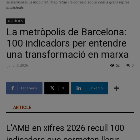
sostenibilitat, la mobilitat, l’habitatge i la cohesió social com a grans reptes
municipals.
NOTÍCIES
La metròpolis de Barcelona:
100 indicadors per entendre
una transformació en marxa
juliol 6, 2026
52
0
Facebook
X
Linkedin
ARTICLE
L’AMB en xifres 2026 recull 100
indicadors que permeten llegir