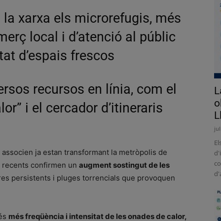
 la xarxa els microrefugis, més
rç local i d’atenció al públic
tat d’espais frescos
sos recursos en línia, com el
L
o
or” i el cercador d’itineraris
L
ju
El
hi associen ja estan transformant la metròpolis de
d'
co
s recents confirmen un
augment sostingut de les
d'
res persistents i pluges torrencials que provoquen
 és
més freqüència i intensitat de les onades de calor,