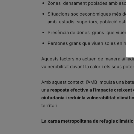
Zones densament poblades amb escasset
Situacions socioeconòmiques més desfav
amb estudis superiors, població estran
Presència de dones grans que viuen en h
Persones grans que viuen soles en habita
Aquests factors no actuen de manera aïllad
vulnerabilitat davant la calor i els seus pote
Amb aquest context, l’AMB impulsa una bate
una
resposta efectiva a l’impacte creixent d
ciutadania i reduir la vulnerabilitat climàti
territori.
La xarxa metropolitana de refugis climàtic