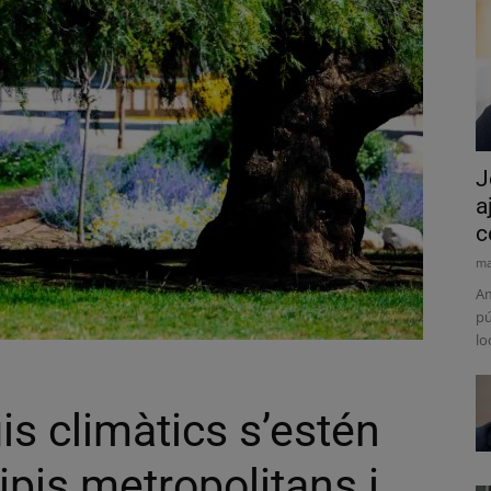
J
a
c
ma
Am
pú
lo
is climàtics s’estén
ipis metropolitans i