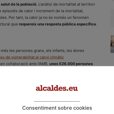
salut de la població
. L’anàlisi de mortalitat al territori
 episodis de calor i increment de la mortalitat,
bles. Per tant, la calor ja no és només un fenomen
uctural que
requereix una resposta pública específica
.
a més les persones grans, els infants, les dones
ex de vulnerabilitat al canvi climàtic
 en col·laboració amb l’AMB,
unes 526.000 persones
6 % de la població) són especialment vulnerables a la
xpliquen per la combinació de factors socials,
trar-se en determinats territoris. En particular,
Consentiment sobre cookies