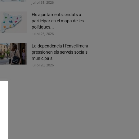
juliol 31, 2026
Els ajuntaments, cridats a
participar en el mapa de les
polítiques...
juliol 23, 2026
La dependència i l’envelliment
pressionen els serveis socials
municipals
juliol 20, 2026