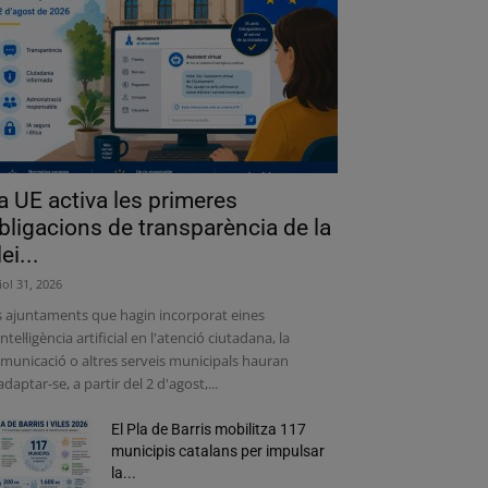
a UE activa les primeres
bligacions de transparència de la
lei...
liol 31, 2026
s ajuntaments que hagin incorporat eines
intel·ligència artificial en l'atenció ciutadana, la
municació o altres serveis municipals hauran
adaptar-se, a partir del 2 d'agost,...
El Pla de Barris mobilitza 117
municipis catalans per impulsar
la...