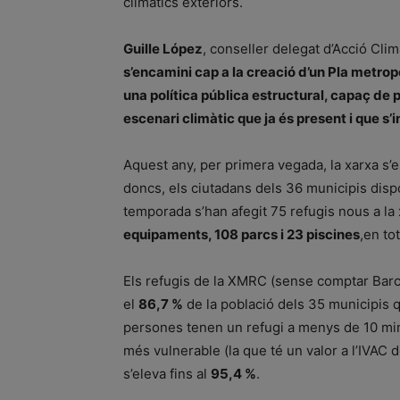
climàtics exteriors.
Guille López
, conseller delegat d’Acció Cli
s’encamini cap a la creació d’un Pla metropo
una política pública estructural, capaç de p
escenari climàtic que ja és present i que s
Aquest any, per primera vegada, la xarxa s’es
doncs, els ciutadans dels 36 municipis disp
temporada s’han afegit 75 refugis nous a la 
equipaments, 108 parcs i 23 piscines
,en tot
Els refugis de la XMRC (sense comptar Bar
el
86,7 %
de la població dels 35 municipis q
persones tenen un refugi a menys de 10 minu
més vulnerable (la que té un valor a l’IVAC 
s’eleva fins al
95,4 %
.