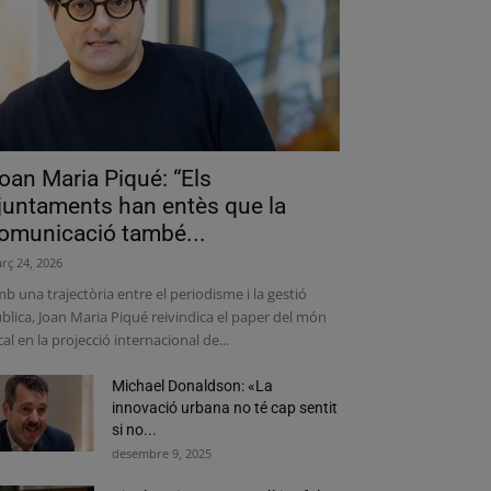
oan Maria Piqué: “Els
juntaments han entès que la
omunicació també...
rç 24, 2026
b una trajectòria entre el periodisme i la gestió
blica, Joan Maria Piqué reivindica el paper del món
cal en la projecció internacional de...
Michael Donaldson: «La
innovació urbana no té cap sentit
si no...
desembre 9, 2025