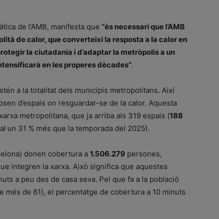
màtica de l’AMB, manifesta que
“és necessari que l’AMB
lità de calor, que converteixi la resposta a la calor en
rotegir la ciutadania i d’adaptar la metròpolis a un
’intensificarà en les properes dècades”
.
tén a la totalitat dels municipis metropolitans. Així
osen d’espais on resguardar-se de la calor. Aquesta
xarxa metropolitana, que ja arriba als 319 espais (
188
al
un 31 % més que la temporada del 2025).
celona) donen cobertura a
1.506.279
persones,
ue integren la xarxa. Això significa que aquestes
ts a peu des de casa seva. Pel que fa a la població
de més de 61), el percentatge de cobertura a 10 minuts