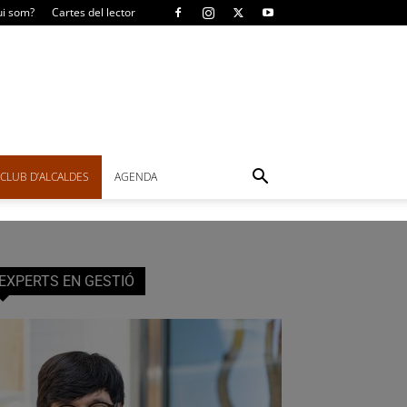
i som?
Cartes del lector
CLUB D’ALCALDES
AGENDA
EXPERTS EN GESTIÓ