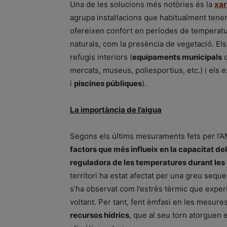
Una de les solucions més notòries és la
xar
agrupa instal·lacions que habitualment tene
ofereixen confort en períodes de temperatu
naturals, com la presència de vegetació. Els
refugis interiors (
equipaments municipals
c
mercats, museus, poliesportius, etc.) i els e
i
piscines públiques
).
La importància de l’aigua
Segons els últims mesuraments fets per l’
factors que més influeix en la capacitat del
reguladora de les temperatures durant les
territori ha estat afectat per una greu sequ
s’ha observat com l’estrès tèrmic que experi
voltant. Per tant, fent èmfasi en les mesure
recursos hídrics
, que al seu torn atorguen e