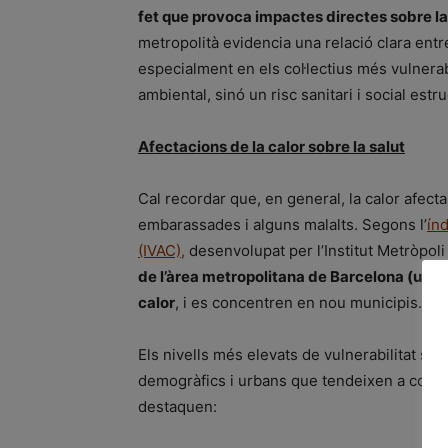
fet que provoca impactes directes sobre la 
metropolità evidencia una relació clara entre
especialment en els col·lectius més vulnera
ambiental, sinó un risc sanitari i social estr
Afectacions de la calor sobre la salut
Cal recordar que, en general, la calor afect
embarassades i alguns malalts. Segons l’
índ
(IVAC),
desenvolupat per l’Institut Metròpoli
de l’àrea metropolitana de Barcelona (un 1
calor
, i es concentren en nou municipis.
Els nivells més elevats de vulnerabilitat s’e
demogràfics i urbans que tendeixen a concen
destaquen: