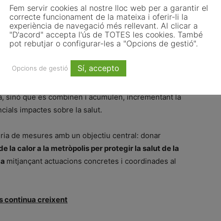
at d’espais verds
Fem servir cookies al nostre lloc web per a garantir el
correcte funcionament de la mateixa i oferir-li la
orides (rendes baixes, menor proporció de població
experiència de navegació més rellevant. Al clicar a
"D'acord" accepta l'ús de TOTES les cookies. També
gera)
pot rebutjar o configurar-les a "Opcions de gestió".
abitatges relativament antics (del 1951 al 1980)
Sí, accepto
Opcions de gestió
tges antics (anteriors al 1950)
a, sinó que es combinen i acumulen, incrementant la
ncials impactes sobre la salut.
ria de mesures amb un objectiu central: donar
e la calor a la metròpolis per protegir la salut de la
ca
mitjançant actuacions concretes i coordinades al
s continua creixent