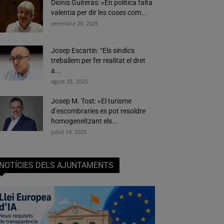
Dionís Guiteras: «En política falta
valentia per dir les coses com...
setembre 29, 2025
Josep Escartin: “Els síndics
treballem per fer realitat el dret
a...
agost 25, 2025
Josep M. Tost: «El turisme
d’escombraries es pot resoldre
homogeneïtzant els...
juliol 14, 2025
NOTÍCIES DELS AJUNTAMENTS