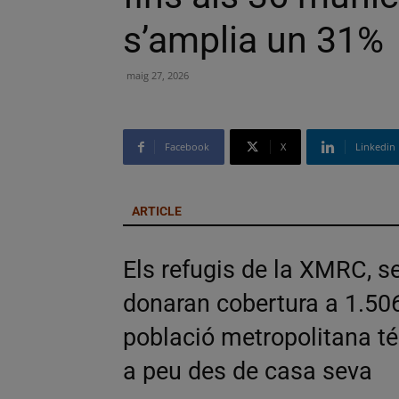
s’amplia un 31%
maig 27, 2026
Facebook
X
Linkedin
ARTICLE
Els refugis de la XMRC, s
donaran cobertura a 1.506
població metropolitana t
a peu des de casa seva