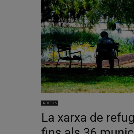
NOTÍCIES
La xarxa de refug
fins als 36 munic