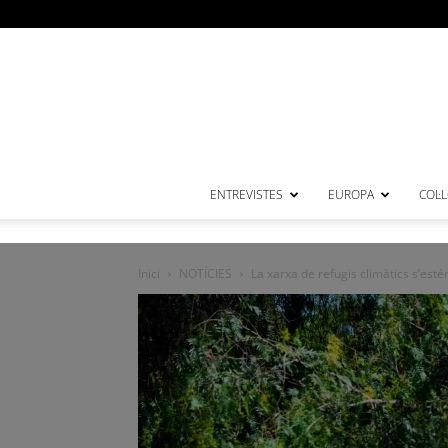
ENTREVISTES
EUROPA
COL·
Inici
NOTÍCIES
La xarxa de refugis climàtics s’estén