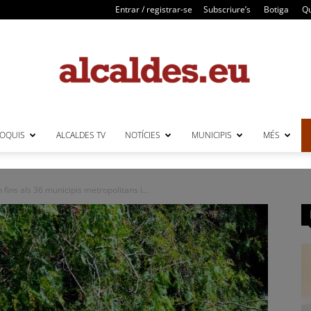
Entrar / registrar-se
Subscriure’s
Botiga
Qu
LOQUIS
ALCALDES TV
NOTÍCIES
MUNICIPIS
MÉS
Alcaldes
 fins als 36 municipis metropolitans i...