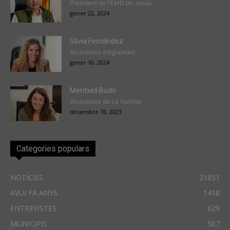
President de l'EMD de Jesús
gener 22, 2024
Sílvia Fernández
Alcaldessa d'Agramunt
gener 10, 2024
Meritxell Budó
Alcaldessa de La Garriga
desembre 18, 2023
Categories populars
NOTÍCIES
21851
AVUI FA ANYS
1418
ENTREVISTES
629
MUNICIPIS
507