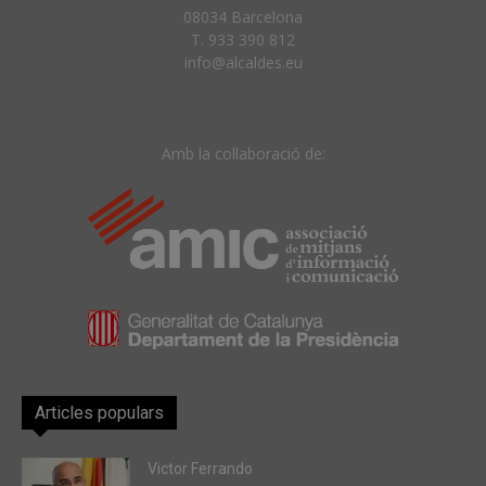
08034 Barcelona
T. 933 390 812
info@alcaldes.eu
Amb la col·laboració de:
Articles populars
Victor Ferrando