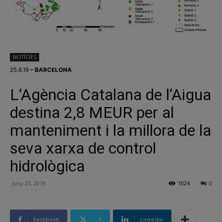
NOTÍCIES
25.6.19
– BARCELONA
L’Agència Catalana de l’Aigua
destina 2,8 MEUR per al
manteniment i la millora de la
seva xarxa de control
hidrològica
juny 25, 2019
1024
0
Facebook
X
Linkedin